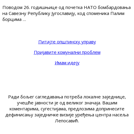
Поводом 26. годишњице од почетка НАТО бомбардовања
на Савезну Републику Југославију, код споменика Палим
борцима …
Питајте општинску управу
Пријавите комунални проблем
Имам идеју
Ради бољег сагледавања потреба локалне заједнице,
учешће јавности је од великог значаја. Вашим
коментарима, сугестијама, предлозима допринесите
дефинисању заједничке визије уређења центра насеља
Лепосавић.