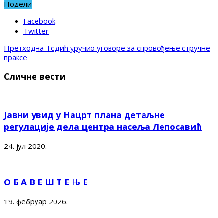
Подели
Facebook
Twitter
Претходна
Тодић уручио уговоре за спровођење стручне
праксе
Сличне вести
Јавни увид у Нацрт плана детаљне
регулације дела центра насеља Лепосавић
24. јул 2020.
О Б А В Е Ш Т Е Њ Е
19. фебруар 2026.