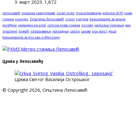
3. март 2023.
1,872
лепосавић
локална самоуправа
zoran todić
пољопривреда
избори 2019
нова
година
конкурс
Општина Лепосавић
спорт
култура
Канцеларија за младе
догађаји
омладински клуб
српска нова година
косово
најбољи ученици
дан
општине
божић
образовање
изградња
сабор
црква
рок фест
деца
Канцеларија за Косово и Метохију
Црква у Лепосавићу
Црква Светог Василија Острошког
© Copyright 2026, Општина Лепосавић