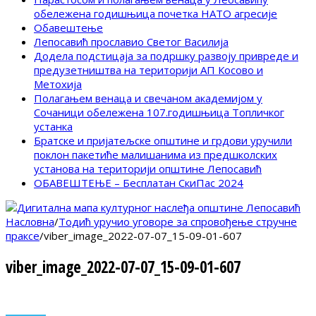
обележена годишњица почетка НАТО агресије
Обавештење
Лепосавић прославио Светог Василија
Додела подстицаја за подршку развоју привреде и
предузетништва на територији АП Косово и
Метохија
Полагањем венаца и свечаном академијом у
Сочаници обележена 107.годишњица Топличког
устанка
Братске и пријатељске општине и грдови уручили
поклон пакетиће малишанима из предшколских
установа на територији општине Лепосавић
ОБАВЕШТЕЊЕ – Бесплатан СкиПас 2024
Насловна
/
Тодић уручио уговоре за спровођење стручне
праксе
/
viber_image_2022-07-07_15-09-01-607
viber_image_2022-07-07_15-09-01-607