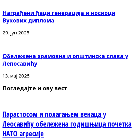
Награђени ђаци генерација и носиоци
Вукових диплома
29. јун 2025.
Обележена храмовна и општинска слава у
Лепосавићу
13. мај 2025.
Погледајте и ову вест
Парастосом и полагањем венаца у
Леосавићу обележена годишњица почетка
НАТО агресије