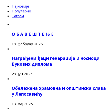
Најновије
Популарно
Тагови
О Б А В Е Ш Т Е Њ Е
19. фебруар 2026.
Награђени ђаци генерација и носиоци
Вукових диплома
29. јун 2025.
Обележена храмовна и општинска слава
у Лепосавићу
13. мај 2025.