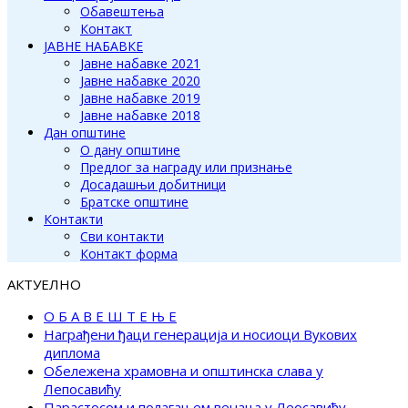
Обавештења
Контакт
ЈАВНЕ НАБАВКЕ
Јавне набавке 2021
Јавне набавке 2020
Јавне набавке 2019
Јавне набавке 2018
Дан општине
О дану општине
Предлог за награду или признање
Досадашњи добитници
Братске општине
Контакти
Сви контакти
Контакт форма
АКТУЕЛНО
О Б А В Е Ш Т Е Њ Е
Награђени ђаци генерација и носиоци Вукових
диплома
Обележена храмовна и општинска слава у
Лепосавићу
Парастосом и полагањем венаца у Леосавићу