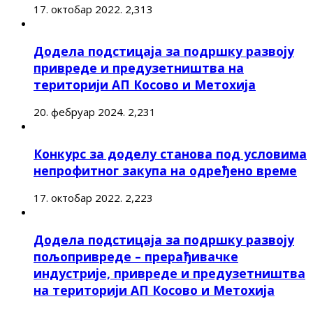
17. октобар 2022.
2,313
Додела подстицаја за подршку развоју
привреде и предузетништва на
територији АП Косово и Метохија
20. фебруар 2024.
2,231
Конкурс за доделу станова под условима
непрофитног закупа на одређено време
17. октобар 2022.
2,223
Додела подстицаја за подршку развоју
пољопривреде – прерађивачке
индустрије, привреде и предузетништва
на територији АП Косово и Метохија