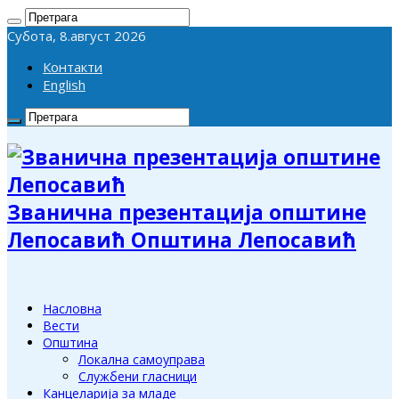
Субота, 8.август 2026
Контакти
English
Званична презентација општине
Лепосавић Општина Лепосавић
Насловна
Вести
Општина
Локална самоуправа
Службени гласници
Канцеларија за младе