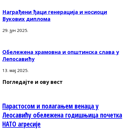
Награђени ђаци генерација и носиоци
Вукових диплома
29. јун 2025.
Обележена храмовна и општинска слава у
Лепосавићу
13. мај 2025.
Погледајте и ову вест
Парастосом и полагањем венаца у
Леосавићу обележена годишњица почетка
НАТО агресије