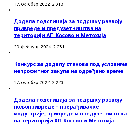
17. октобар 2022.
2,313
Додела подстицаја за подршку развоју
привреде и предузетништва на
територији АП Косово и Метохија
20. фебруар 2024.
2,231
Конкурс за доделу станова под условима
непрофитног закупа на одређено време
17. октобар 2022.
2,223
Додела подстицаја за подршку развоју
пољопривреде – прерађивачке
индустрије, привреде и предузетништва
на територији АП Косово и Метохија