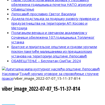
обележена годишњица почетка НАТО агресије
Обавештење
Лепосавић прославио Светог Василија
Додела подстицаја за подршку развоју привреде и
предузетништва на територији АП Косово и
Метохија
Полагањем венаца и свечаном академијом у
Сочаници обележена 107.годишњица Топличког
устанка
Братске и пријатељске општине и грдови уручили
поклон пакетиће малишанима из предшколских
установа на територији општине Лепосавић
ОБАВЕШТЕЊЕ – Бесплатан СкиПас 2024
Насловна
/
Тодић уручио уговоре за спровођење стручне
праксе
/
viber_image_2022-07-07_15-11-37-814
viber_image_2022-07-07_15-11-37-814