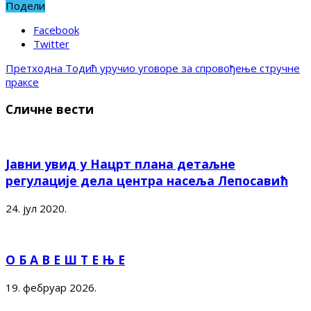
Подели
Facebook
Twitter
Претходна
Тодић уручио уговоре за спровођење стручне
праксе
Сличне вести
Јавни увид у Нацрт плана детаљне
регулације дела центра насеља Лепосавић
24. јул 2020.
О Б А В Е Ш Т Е Њ Е
19. фебруар 2026.