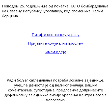
Поводом 26. годишњице од почетка НАТО бомбардовања
на Савезну Републику Југославију, код споменика Палим
борцима …
Питајте општинску управу
Пријавите комунални проблем
Имам идеју
Ради бољег сагледавања потреба локалне заједнице,
учешће јавности је од великог значаја. Вашим
коментарима, сугестијама, предлозима допринесите
дефинисању заједничке визије уређења центра насеља
Лепосавић.