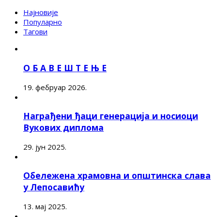
Најновије
Популарно
Тагови
О Б А В Е Ш Т Е Њ Е
19. фебруар 2026.
Награђени ђаци генерација и носиоци
Вукових диплома
29. јун 2025.
Обележена храмовна и општинска слава
у Лепосавићу
13. мај 2025.