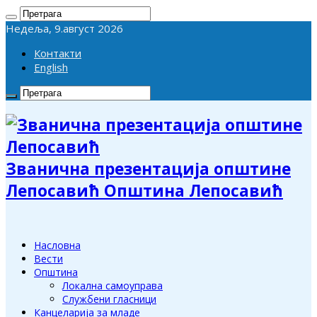
Недеља, 9.август 2026
Контакти
English
Званична презентација општине
Лепосавић Општина Лепосавић
Насловна
Вести
Општина
Локална самоуправа
Службени гласници
Канцеларија за младе