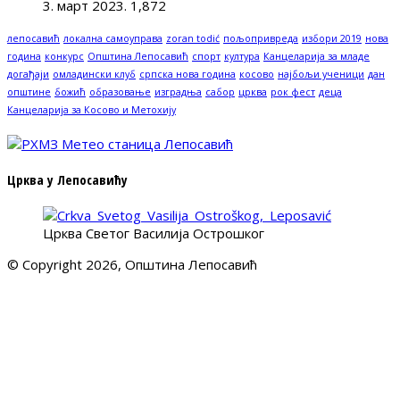
3. март 2023.
1,872
лепосавић
локална самоуправа
zoran todić
пољопривреда
избори 2019
нова
година
конкурс
Општина Лепосавић
спорт
култура
Канцеларија за младе
догађаји
омладински клуб
српска нова година
косово
најбољи ученици
дан
општине
божић
образовање
изградња
сабор
црква
рок фест
деца
Канцеларија за Косово и Метохију
Црква у Лепосавићу
Црква Светог Василија Острошког
© Copyright 2026, Општина Лепосавић