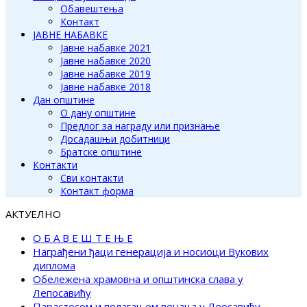
Обавештења
Контакт
ЈАВНЕ НАБАВКЕ
Јавне набавке 2021
Јавне набавке 2020
Јавне набавке 2019
Јавне набавке 2018
Дан општине
О дану општине
Предлог за награду или признање
Досадашњи добитници
Братске општине
Контакти
Сви контакти
Контакт форма
АКТУЕЛНО
О Б А В Е Ш Т Е Њ Е
Награђени ђаци генерација и носиоци Вукових
диплома
Обележена храмовна и општинска слава у
Лепосавићу
Парастосом и полагањем венаца у Леосавићу