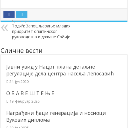
Претходна
Тодић: Запошљавање младих
приоритет општинског
руководства и државе Србије
Сличне вести
Јавни увид у Нацрт плана детаљне
регулације дела центра насеља Лепосавић
24. јул 2020.
О Б А В Е Ш Т Е Њ Е
19. фебруар 2026.
Награђени ђаци генерација и носиоци
Вукових диплома
29. јун 2025.