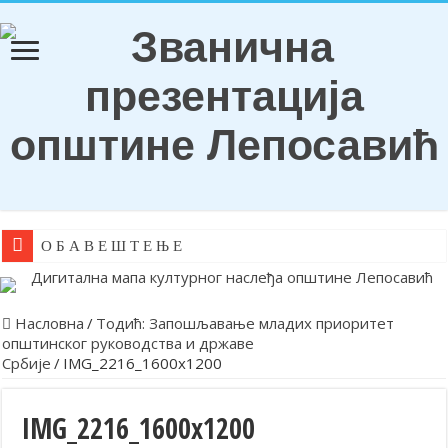
О Б А В Е Ш Т Е Њ Е
Насловна
/
Тодић: Запошљавање младих приоритет
општинског руководства и државе
Србије
/
IMG_2216_1600x1200
IMG_2216_1600x1200