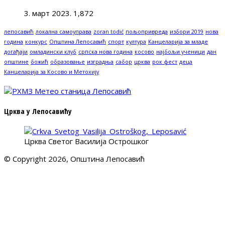
3. март 2023.
1,872
лепосавић
локална самоуправа
zoran todić
пољопривреда
избори 2019
нова
година
конкурс
Општина Лепосавић
спорт
култура
Канцеларија за младе
догађаји
омладински клуб
српска нова година
косово
најбољи ученици
дан
општине
божић
образовање
изградња
сабор
црква
рок фест
деца
Канцеларија за Косово и Метохију
Црква у Лепосавићу
Црква Светог Василија Острошког
© Copyright 2026, Општина Лепосавић