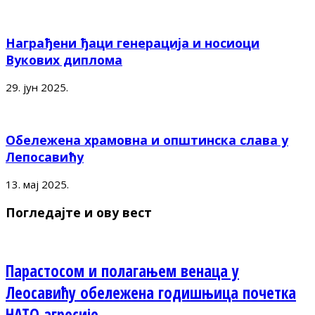
Награђени ђаци генерација и носиоци
Вукових диплома
29. јун 2025.
Обележена храмовна и општинска слава у
Лепосавићу
13. мај 2025.
Погледајте и ову вест
Парастосом и полагањем венаца у
Леосавићу обележена годишњица почетка
НАТО агресије