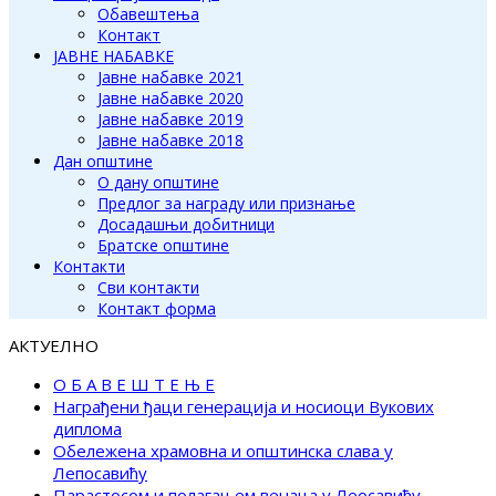
Обавештења
Контакт
ЈАВНЕ НАБАВКЕ
Јавне набавке 2021
Јавне набавке 2020
Јавне набавке 2019
Јавне набавке 2018
Дан општине
О дану општине
Предлог за награду или признање
Досадашњи добитници
Братске општине
Контакти
Сви контакти
Контакт форма
АКТУЕЛНО
О Б А В Е Ш Т Е Њ Е
Награђени ђаци генерација и носиоци Вукових
диплома
Обележена храмовна и општинска слава у
Лепосавићу
Парастосом и полагањем венаца у Леосавићу