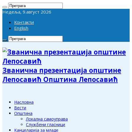
Недеља, 9.август 2026
Контакти
English
Званична презентација општине
Лепосавић Општина Лепосавић
Насловна
Вести
Општина
Локална самоуправа
Службени гласници
Канцеларија за младе