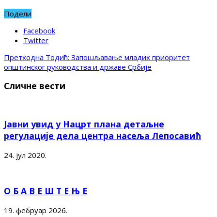
Подели
Facebook
Twitter
Претходна
Тодић: Запошљавање младих приоритет
општинског руководства и државе Србије
Сличне вести
Јавни увид у Нацрт плана детаљне
регулације дела центра насеља Лепосавић
24. јул 2020.
О Б А В Е Ш Т Е Њ Е
19. фебруар 2026.