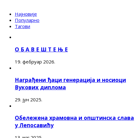
Најновије
Популарно
Тагови
О Б А В Е Ш Т Е Њ Е
19. фебруар 2026.
Награђени ђаци генерација и носиоци
Вукових диплома
29. јун 2025.
Обележена храмовна и општинска слава
у Лепосавићу
13. мај 2025.