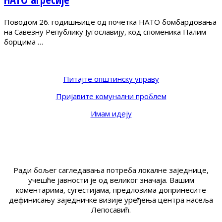
Поводом 26. годишњице од почетка НАТО бомбардовања
на Савезну Републику Југославију, код споменика Палим
борцима …
Питајте општинску управу
Пријавите комунални проблем
Имам идеју
Ради бољег сагледавања потреба локалне заједнице,
учешће јавности је од великог значаја. Вашим
коментарима, сугестијама, предлозима допринесите
дефинисању заједничке визије уређења центра насеља
Лепосавић.