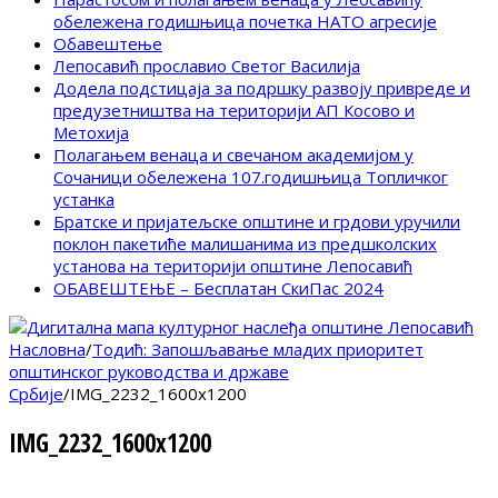
обележена годишњица почетка НАТО агресије
Обавештење
Лепосавић прославио Светог Василија
Додела подстицаја за подршку развоју привреде и
предузетништва на територији АП Косово и
Метохија
Полагањем венаца и свечаном академијом у
Сочаници обележена 107.годишњица Топличког
устанка
Братске и пријатељске општине и грдови уручили
поклон пакетиће малишанима из предшколских
установа на територији општине Лепосавић
ОБАВЕШТЕЊЕ – Бесплатан СкиПас 2024
Насловна
/
Тодић: Запошљавање младих приоритет
општинског руководства и државе
Србије
/
IMG_2232_1600x1200
IMG_2232_1600x1200