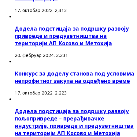
17. октобар 2022.
2,313
Додела подстицаја за подршку развоју
привреде и предузетништва на
територији АП Косово и Метохија
20. фебруар 2024.
2,231
Конкурс за доделу станова под условима
непрофитног закупа на одређено време
17. октобар 2022.
2,223
Додела подстицаја за подршку развоју
пољопривреде – прерађивачке
индустрије, привреде и предузетништва
на територији АП Косово и Метохија