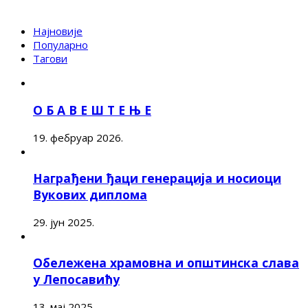
Најновије
Популарно
Тагови
О Б А В Е Ш Т Е Њ Е
19. фебруар 2026.
Награђени ђаци генерација и носиоци
Вукових диплома
29. јун 2025.
Обележена храмовна и општинска слава
у Лепосавићу
13. мај 2025.