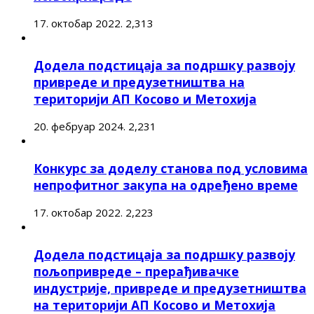
17. октобар 2022.
2,313
Додела подстицаја за подршку развоју
привреде и предузетништва на
територији АП Косово и Метохија
20. фебруар 2024.
2,231
Конкурс за доделу станова под условима
непрофитног закупа на одређено време
17. октобар 2022.
2,223
Додела подстицаја за подршку развоју
пољопривреде – прерађивачке
индустрије, привреде и предузетништва
на територији АП Косово и Метохија