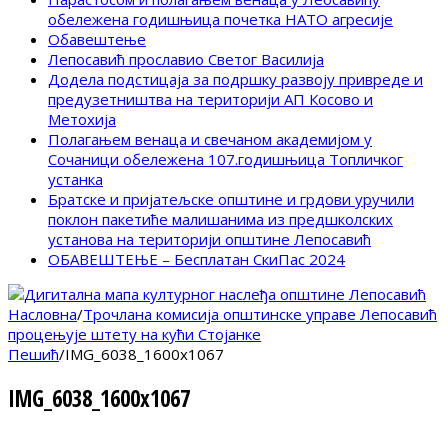
обележена годишњица почетка НАТО агресије
Обавештење
Лепосавић прославио Светог Василија
Додела подстицаја за подршку развоју привреде и
предузетништва на територији АП Косово и
Метохија
Полагањем венаца и свечаном академијом у
Сочаници обележена 107.годишњица Топличког
устанка
Братске и пријатељске општине и грдови уручили
поклон пакетиће малишанима из предшколских
установа на територији општине Лепосавић
ОБАВЕШТЕЊЕ – Бесплатан СкиПас 2024
Насловна
/
Трочлана комисија општинске управе Лепосавић
процењује штету на кући Стојанке
Пешић
/
IMG_6038_1600x1067
IMG_6038_1600x1067