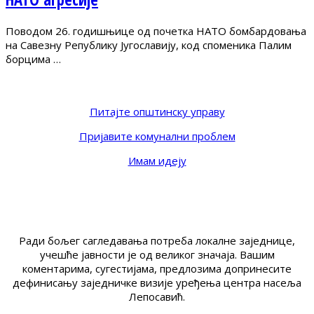
Поводом 26. годишњице од почетка НАТО бомбардовања
на Савезну Републику Југославију, код споменика Палим
борцима …
Питајте општинску управу
Пријавите комунални проблем
Имам идеју
Ради бољег сагледавања потреба локалне заједнице,
учешће јавности је од великог значаја. Вашим
коментарима, сугестијама, предлозима допринесите
дефинисању заједничке визије уређења центра насеља
Лепосавић.