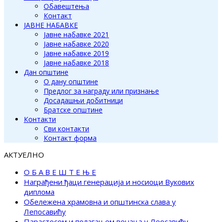
Обавештења
Контакт
ЈАВНЕ НАБАВКЕ
Јавне набавке 2021
Јавне набавке 2020
Јавне набавке 2019
Јавне набавке 2018
Дан општине
О дану општине
Предлог за награду или признање
Досадашњи добитници
Братске општине
Контакти
Сви контакти
Контакт форма
АКТУЕЛНО
О Б А В Е Ш Т Е Њ Е
Награђени ђаци генерација и носиоци Вукових
диплома
Обележена храмовна и општинска слава у
Лепосавићу
Парастосом и полагањем венаца у Леосавићу