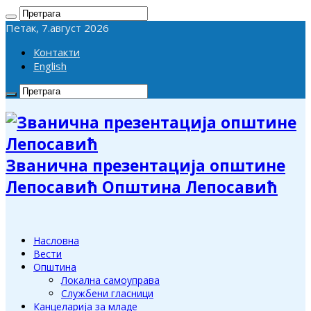
Петак, 7.август 2026
Контакти
English
Званична презентација општине
Лепосавић Општина Лепосавић
Насловна
Вести
Општина
Локална самоуправа
Службени гласници
Канцеларија за младе