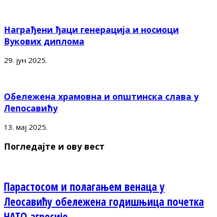
Награђени ђаци генерација и носиоци
Вукових диплома
29. јун 2025.
Обележена храмовна и општинска слава у
Лепосавићу
13. мај 2025.
Погледајте и ову вест
Парастосом и полагањем венаца у
Леосавићу обележена годишњица почетка
НАТО агресије