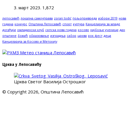
3. март 2023.
1,872
лепосавић
локална самоуправа
zoran todić
пољопривреда
избори 2019
нова
година
конкурс
Општина Лепосавић
спорт
култура
Канцеларија за младе
догађаји
омладински клуб
српска нова година
косово
најбољи ученици
дан
општине
божић
образовање
изградња
сабор
црква
рок фест
деца
Канцеларија за Косово и Метохију
Црква у Лепосавићу
Црква Светог Василија Острошког
© Copyright 2026, Општина Лепосавић