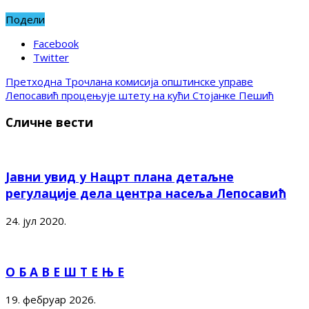
Подели
Facebook
Twitter
Претходна
Трочлана комисија општинске управе
Лепосавић процењује штету на кући Стојанке Пешић
Сличне вести
Јавни увид у Нацрт плана детаљне
регулације дела центра насеља Лепосавић
24. јул 2020.
О Б А В Е Ш Т Е Њ Е
19. фебруар 2026.