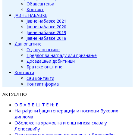
Обавештења
Контакт
ЈАВНЕ НАБАВКЕ
Јавне набавке 2021
Јавне набавке 2020
Јавне набавке 2019
Јавне набавке 2018
Дан општине
О дану општине
Предлог за награду или признање
Досадашњи добитници
Братске општине
Контакти
Сви контакти
Контакт форма
АКТУЕЛНО
О Б А В Е Ш Т Е Њ Е
Награђени ђаци генерација и носиоци Вукових
диплома
Обележена храмовна и општинска слава у
Лепосавићу
Парастосом и полагањем венаца у Леосавићу