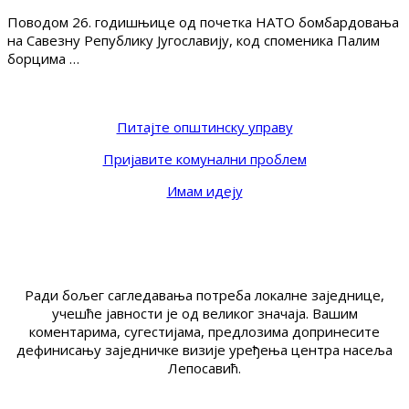
Поводом 26. годишњице од почетка НАТО бомбардовања
на Савезну Републику Југославију, код споменика Палим
борцима …
Питајте општинску управу
Пријавите комунални проблем
Имам идеју
Ради бољег сагледавања потреба локалне заједнице,
учешће јавности је од великог значаја. Вашим
коментарима, сугестијама, предлозима допринесите
дефинисању заједничке визије уређења центра насеља
Лепосавић.