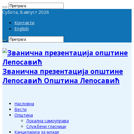
Субота, 8.август 2026
Контакти
English
Званична презентација општине
Лепосавић Општина Лепосавић
Насловна
Вести
Општина
Локална самоуправа
Службени гласници
Канцеларија за младе