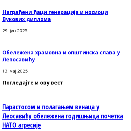
Награђени ђаци генерација и носиоци
Вукових диплома
29. јун 2025.
Обележена храмовна и општинска слава у
Лепосавићу
13. мај 2025.
Погледајте и ову вест
Парастосом и полагањем венаца у
Леосавићу обележена годишњица почетка
НАТО агресије