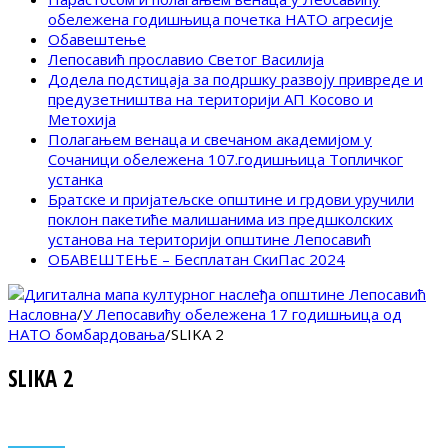
обележена годишњица почетка НАТО агресије
Обавештење
Лепосавић прославио Светог Василија
Додела подстицаја за подршку развоју привреде и
предузетништва на територији АП Косово и
Метохија
Полагањем венаца и свечаном академијом у
Сочаници обележена 107.годишњица Топличког
устанка
Братске и пријатељске општине и грдови уручили
поклон пакетиће малишанима из предшколских
установа на територији општине Лепосавић
ОБАВЕШТЕЊЕ – Бесплатан СкиПас 2024
Насловна
/
У Лепосавићу обележена 17 годишњица од
НАТО бомбардовања
/
SLIKA 2
SLIKA 2