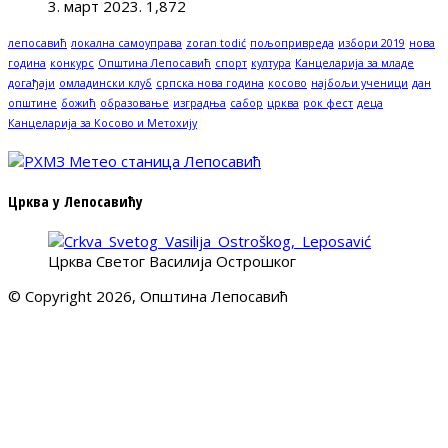
3. март 2023.
1,872
лепосавић
локална самоуправа
zoran todić
пољопривреда
избори 2019
нова
година
конкурс
Општина Лепосавић
спорт
култура
Канцеларија за младе
догађаји
омладински клуб
српска нова година
косово
најбољи ученици
дан
општине
божић
образовање
изградња
сабор
црква
рок фест
деца
Канцеларија за Косово и Метохију
Црква у Лепосавићу
Црква Светог Василија Острошког
© Copyright 2026, Општина Лепосавић