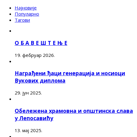
Најновије
Популарно
Тагови
О Б А В Е Ш Т Е Њ Е
19. фебруар 2026.
Награђени ђаци генерација и носиоци
Вукових диплома
29. јун 2025.
Обележена храмовна и општинска слава
у Лепосавићу
13. мај 2025.