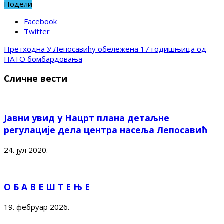
Подели
Facebook
Twitter
Претходна
У Лепосавићу обележена 17 годишњица од
НАТО бомбардовања
Сличне вести
Јавни увид у Нацрт плана детаљне
регулације дела центра насеља Лепосавић
24. јул 2020.
О Б А В Е Ш Т Е Њ Е
19. фебруар 2026.