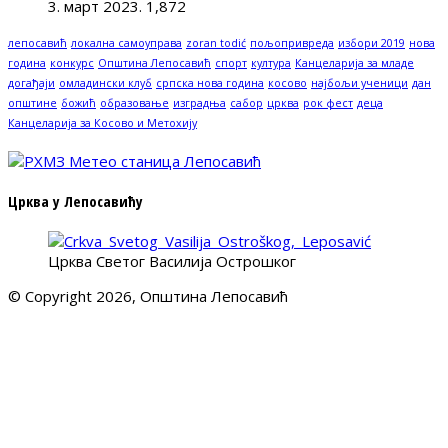
3. март 2023.
1,872
лепосавић
локална самоуправа
zoran todić
пољопривреда
избори 2019
нова
година
конкурс
Општина Лепосавић
спорт
култура
Канцеларија за младе
догађаји
омладински клуб
српска нова година
косово
најбољи ученици
дан
општине
божић
образовање
изградња
сабор
црква
рок фест
деца
Канцеларија за Косово и Метохију
Црква у Лепосавићу
Црква Светог Василија Острошког
© Copyright 2026, Општина Лепосавић