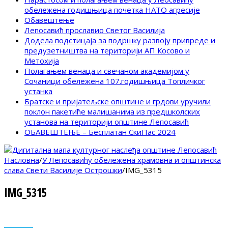
обележена годишњица почетка НАТО агресије
Обавештење
Лепосавић прославио Светог Василија
Додела подстицаја за подршку развоју привреде и
предузетништва на територији АП Косово и
Метохија
Полагањем венаца и свечаном академијом у
Сочаници обележена 107.годишњица Топличког
устанка
Братске и пријатељске општине и грдови уручили
поклон пакетиће малишанима из предшколских
установа на територији општине Лепосавић
ОБАВЕШТЕЊЕ – Бесплатан СкиПас 2024
Насловна
/
У Лепосавићу обележена храмовна и општинска
слава Свети Василије Острошки
/
IMG_5315
IMG_5315