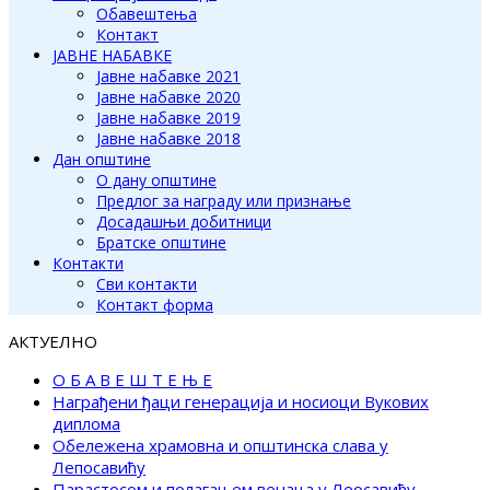
Обавештења
Контакт
ЈАВНЕ НАБАВКЕ
Јавне набавке 2021
Јавне набавке 2020
Јавне набавке 2019
Јавне набавке 2018
Дан општине
О дану општине
Предлог за награду или признање
Досадашњи добитници
Братске општине
Контакти
Сви контакти
Контакт форма
АКТУЕЛНО
О Б А В Е Ш Т Е Њ Е
Награђени ђаци генерација и носиоци Вукових
диплома
Обележена храмовна и општинска слава у
Лепосавићу
Парастосом и полагањем венаца у Леосавићу