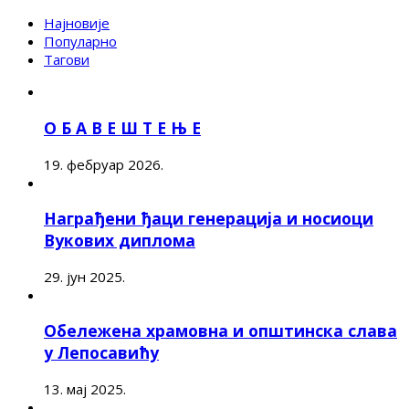
Најновије
Популарно
Тагови
О Б А В Е Ш Т Е Њ Е
19. фебруар 2026.
Награђени ђаци генерација и носиоци
Вукових диплома
29. јун 2025.
Обележена храмовна и општинска слава
у Лепосавићу
13. мај 2025.