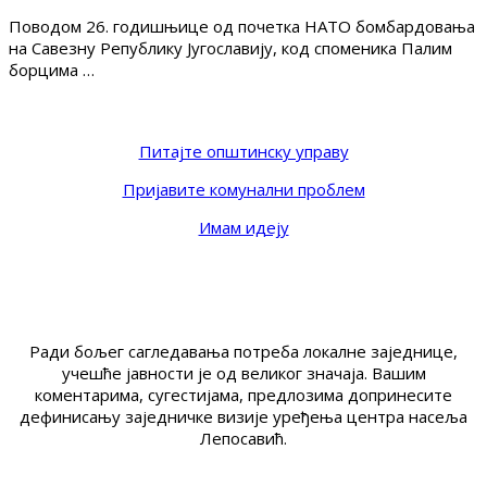
Поводом 26. годишњице од почетка НАТО бомбардовања
на Савезну Републику Југославију, код споменика Палим
борцима …
Питајте општинску управу
Пријавите комунални проблем
Имам идеју
Ради бољег сагледавања потреба локалне заједнице,
учешће јавности је од великог значаја. Вашим
коментарима, сугестијама, предлозима допринесите
дефинисању заједничке визије уређења центра насеља
Лепосавић.