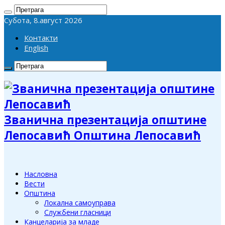
Субота, 8.август 2026
Контакти
English
Званична презентација општине
Лепосавић Општина Лепосавић
Насловна
Вести
Општина
Локална самоуправа
Службени гласници
Канцеларија за младе