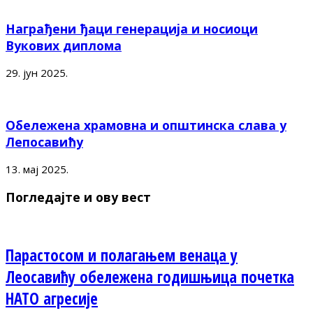
Награђени ђаци генерација и носиоци
Вукових диплома
29. јун 2025.
Обележена храмовна и општинска слава у
Лепосавићу
13. мај 2025.
Погледајте и ову вест
Парастосом и полагањем венаца у
Леосавићу обележена годишњица почетка
НАТО агресије