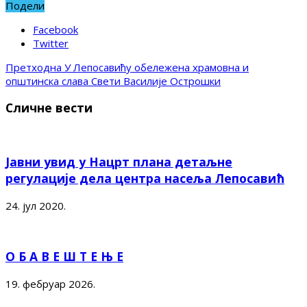
Подели
Facebook
Twitter
Претходна
У Лепосавићу обележена храмовна и
општинска слава Свети Василије Острошки
Сличне вести
Јавни увид у Нацрт плана детаљне
регулације дела центра насеља Лепосавић
24. јул 2020.
О Б А В Е Ш Т Е Њ Е
19. фебруар 2026.