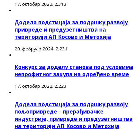
17. октобар 2022.
2,313
Додела подстицаја за подршку развоју
привреде и предузетништва на
територији АП Косово и Метохија
20. фебруар 2024.
2,231
Конкурс за доделу станова под условима
непрофитног закупа на одређено време
17. октобар 2022.
2,223
Додела подстицаја за подршку развоју
пољопривреде – прерађивачке
индустрије, привреде и предузетништва
на територији АП Косово и Метохија