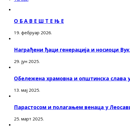
О Б А В Е Ш Т Е Њ Е
19. фебруар 2026.
Награђени ђаци генерација и носиоци Ву
29. јун 2025.
Обележена храмовна и општинска слава 
13. мај 2025.
Парастосом и полагањем венаца у Леоса
25. март 2025.