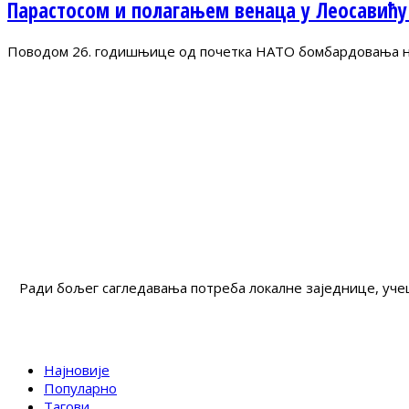
Парастосом и полагањем венаца у Леосавићу
Поводом 26. годишњице од почетка НАТО бомбардовања на 
Ради бољег сагледавања потреба локалне заједнице, учеш
Најновије
Популарно
Тагови