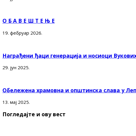
О Б А В Е Ш Т Е Њ Е
19. фебруар 2026.
Награђени ђаци генерација и носиоци Вукови
29. јун 2025.
Обележена храмовна и општинска слава у Ле
13. мај 2025.
Погледајте и ову вест