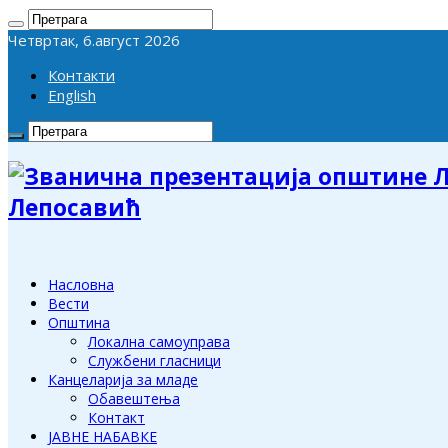
Четвртак, 6.август 2026
Контакти
English
Лепосавић
Насловна
Вести
Општина
Локална самоуправа
Службени гласници
Канцеларија за младе
Обавештења
Контакт
ЈАВНЕ НАБАВКЕ