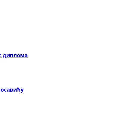
х диплома
посавићу