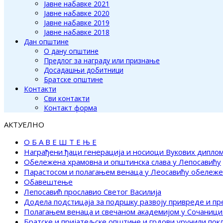
Јавне набавке 2021
Јавне набавке 2020
Јавне набавке 2019
Јавне набавке 2018
Дан општине
О дану општине
Предлог за награду или признање
Досадашњи добитници
Братске општине
Контакти
Сви контакти
Контакт форма
АКТУЕЛНО
О Б А В Е Ш Т Е Њ Е
Награђени ђаци генерација и носиоци Вукових дипло
Обележена храмовна и општинска слава у Лепосавићу
Парастосом и полагањем венаца у Леосавићу обележ
Обавештење
Лепосавић прославио Светог Василија
Додела подстицаја за подршку развоју привреде и п
Полагањем венаца и свечаном академијом у Сочаници
Братске и пријатељске општине и грдови уручили по