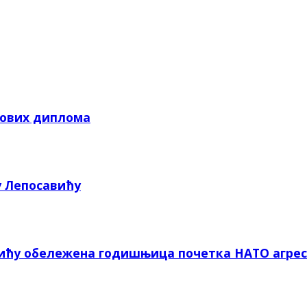
кових диплома
у Лепосавићу
вићу обележена годишњица почетка НАТО агрес