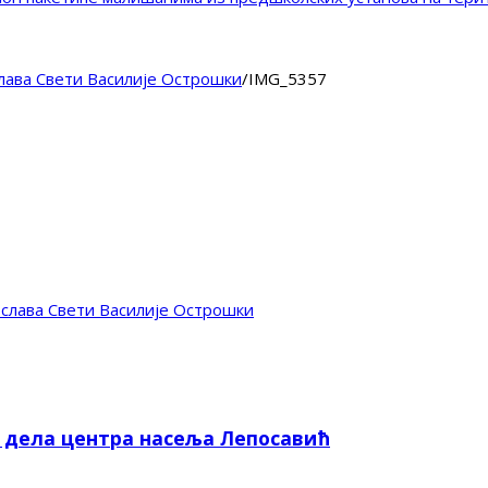
лава Свети Василије Острошки
/
IMG_5357
слава Свети Василије Острошки
е дела центра насеља Лепосавић