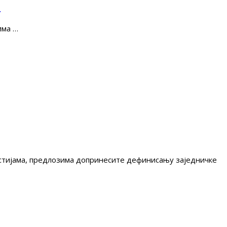
е
има …
гестијама, предлозима допринесите дефинисању заједничке