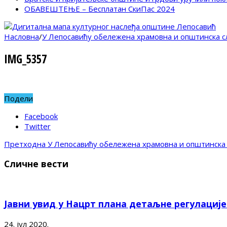
ОБАВЕШТЕЊЕ – Бесплатан СкиПас 2024
Насловна
/
У Лепосавићу обележена храмовна и општинска с
IMG_5357
Подели
Facebook
Twitter
Претходна
У Лепосавићу обележена храмовна и општинска 
Сличне вести
Јавни увид у Нацрт плана детаљне регулациј
24. јул 2020.