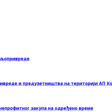
пољопривреде
ривреде и предузетништва на територији АП Ко
 непрофитног закупа на одређено време