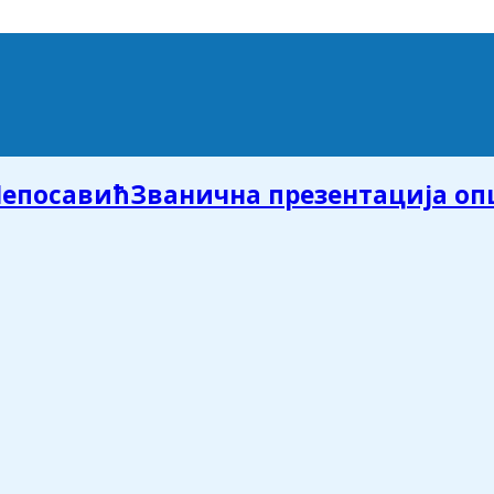
Званична презентација о