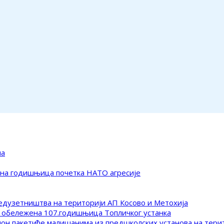
ма
ена годишњица почетка НАТО агресије
редузетништва на територији АП Косово и Метохија
 обележена 107.годишњица Топличког устанка
клон пакетиће малишанима из предшколских установа на тер