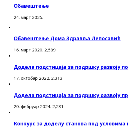
Обавештење
24. март 2025.
Обавештење Дома Здравља Лепосавић
16. март 2020.
2,589
Додела подстицаја за подршку развоју 
17. октобар 2022.
2,313
Додела подстицаја за подршку развоју п
20. фебруар 2024.
2,231
Конкурс за доделу станова под условима