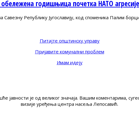
 обележена годишњица почетка НАТО агресиј
Савезну Републику Југославију, код споменика Палим борц
Питајте општинску управу
Пријавите комунални проблем
Имам идеју
ће јавности је од великог значаја. Вашим коментарима, су
визије уређења центра насеља Лепосавић.