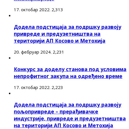
17. октобар 2022.
2,313
Додела подстицаја за подршку развоју
привреде и предузетништва на
територији АП Косово и Метохија
20. фебруар 2024.
2,231
Конкурс за доделу станова под условима
непрофитног закупа на одређено време
17. октобар 2022.
2,223
Додела подстицаја за подршку развоју
пољопривреде – прерађивачке
индустрије, привреде и предузетништва
на територији АП Косово и Метохија