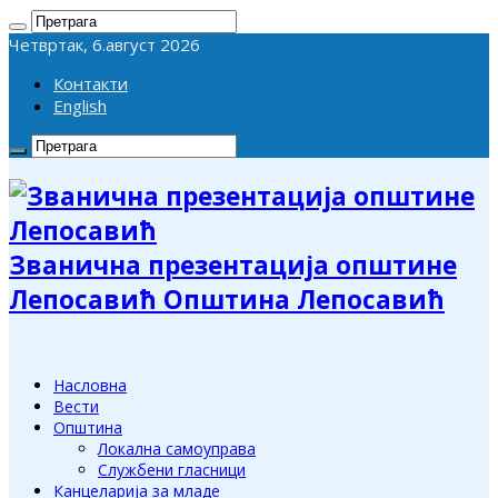
Четвртак, 6.август 2026
Контакти
English
Званична презентација општине
Лепосавић Општина Лепосавић
Насловна
Вести
Општина
Локална самоуправа
Службени гласници
Канцеларија за младе