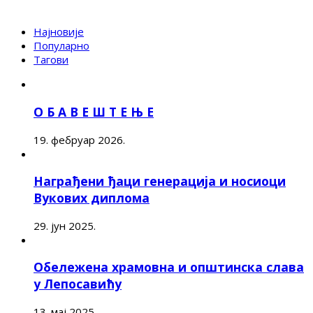
Најновије
Популарно
Тагови
О Б А В Е Ш Т Е Њ Е
19. фебруар 2026.
Награђени ђаци генерација и носиоци
Вукових диплома
29. јун 2025.
Обележена храмовна и општинска слава
у Лепосавићу
13. мај 2025.