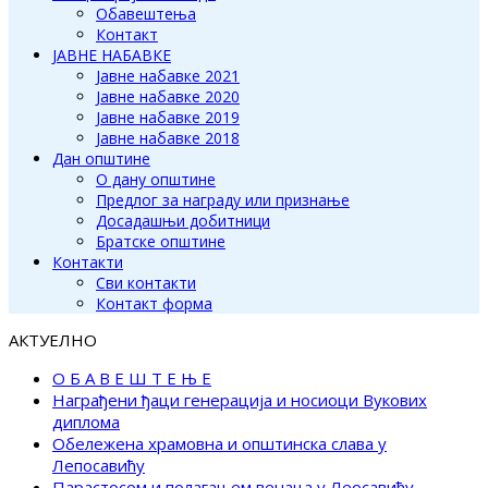
Обавештења
Контакт
ЈАВНЕ НАБАВКЕ
Јавне набавке 2021
Јавне набавке 2020
Јавне набавке 2019
Јавне набавке 2018
Дан општине
О дану општине
Предлог за награду или признање
Досадашњи добитници
Братске општине
Контакти
Сви контакти
Контакт форма
АКТУЕЛНО
О Б А В Е Ш Т Е Њ Е
Награђени ђаци генерација и носиоци Вукових
диплома
Обележена храмовна и општинска слава у
Лепосавићу
Парастосом и полагањем венаца у Леосавићу