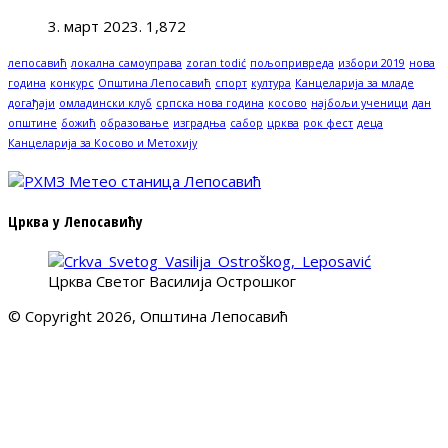
3. март 2023.
1,872
лепосавић
локална самоуправа
zoran todić
пољопривреда
избори 2019
нова
година
конкурс
Општина Лепосавић
спорт
култура
Канцеларија за младе
догађаји
омладински клуб
српска нова година
косово
најбољи ученици
дан
општине
божић
образовање
изградња
сабор
црква
рок фест
деца
Канцеларија за Косово и Метохију
Црква у Лепосавићу
Црква Светог Василија Острошког
© Copyright 2026, Општина Лепосавић