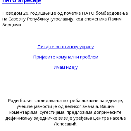
Поводом 26. годишњице од почетка НАТО бомбардовања
на Савезну Републику Југославију, код споменика Палим
борцима …
Питајте општинску управу
Пријавите комунални проблем
Имам идеју
Ради бољег сагледавања потреба локалне заједнице,
учешће јавности је од великог значаја. Вашим
коментарима, сугестијама, предлозима допринесите
дефинисању заједничке визије уређења центра насеља
Лепосавић.