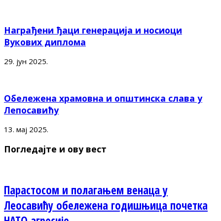
Награђени ђаци генерација и носиоци
Вукових диплома
29. јун 2025.
Обележена храмовна и општинска слава у
Лепосавићу
13. мај 2025.
Погледајте и ову вест
Парастосом и полагањем венаца у
Леосавићу обележена годишњица почетка
НАТО агресије