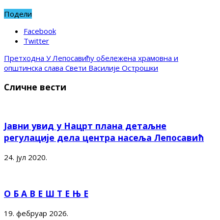
Подели
Facebook
Twitter
Претходна
У Лепосавићу обележена храмовна и
општинска слава Свети Василије Острошки
Сличне вести
Јавни увид у Нацрт плана детаљне
регулације дела центра насеља Лепосавић
24. јул 2020.
О Б А В Е Ш Т Е Њ Е
19. фебруар 2026.