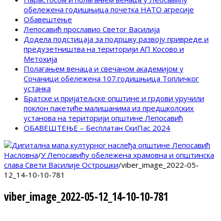
обележена годишњица почетка НАТО агресије
Обавештење
Лепосавић прославио Светог Василија
Додела подстицаја за подршку развоју привреде и
предузетништва на територији АП Косово и
Метохија
Полагањем венаца и свечаном академијом у
Сочаници обележена 107.годишњица Топличког
устанка
Братске и пријатељске општине и грдови уручили
поклон пакетиће малишанима из предшколских
установа на територији општине Лепосавић
ОБАВЕШТЕЊЕ – Бесплатан СкиПас 2024
Насловна
/
У Лепосавићу обележена храмовна и општинска
слава Свети Василије Острошки
/
viber_image_2022-05-
12_14-10-10-781
viber_image_2022-05-12_14-10-10-781