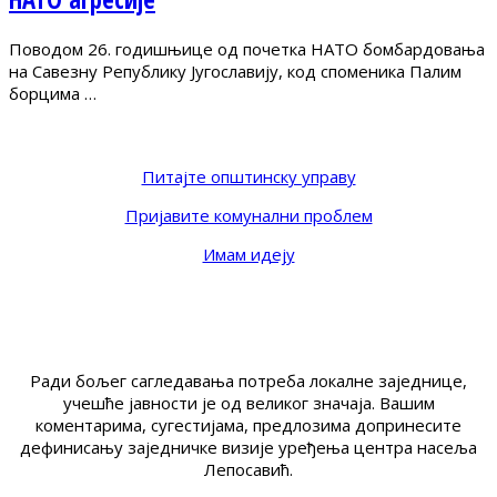
Поводом 26. годишњице од почетка НАТО бомбардовања
на Савезну Републику Југославију, код споменика Палим
борцима …
Питајте општинску управу
Пријавите комунални проблем
Имам идеју
Ради бољег сагледавања потреба локалне заједнице,
учешће јавности је од великог значаја. Вашим
коментарима, сугестијама, предлозима допринесите
дефинисању заједничке визије уређења центра насеља
Лепосавић.