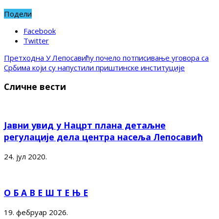
Подели
Facebook
Twitter
Претходна
У Лепосавићу почело потписивање уговора са
Србима који су напустили приштинске институције
Сличне вести
Јавни увид у Нацрт плана детаљне
регулације дела центра насеља Лепосавић
24. јул 2020.
О Б А В Е Ш Т Е Њ Е
19. фебруар 2026.