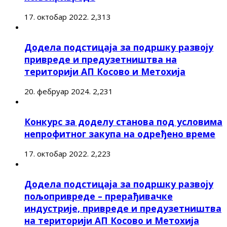
17. октобар 2022.
2,313
Додела подстицаја за подршку развоју
привреде и предузетништва на
територији АП Косово и Метохија
20. фебруар 2024.
2,231
Конкурс за доделу станова под условима
непрофитног закупа на одређено време
17. октобар 2022.
2,223
Додела подстицаја за подршку развоју
пољопривреде – прерађивачке
индустрије, привреде и предузетништва
на територији АП Косово и Метохија