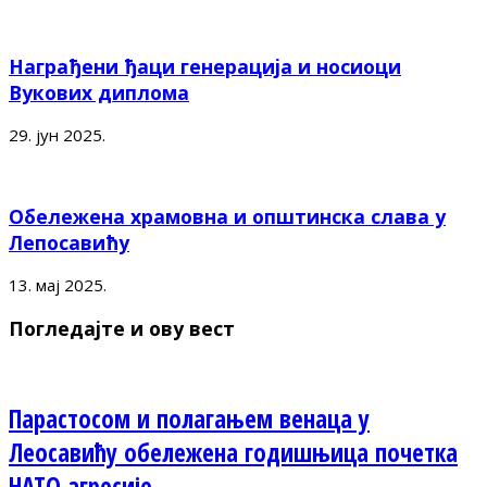
Награђени ђаци генерација и носиоци
Вукових диплома
29. јун 2025.
Обележена храмовна и општинска слава у
Лепосавићу
13. мај 2025.
Погледајте и ову вест
Парастосом и полагањем венаца у
Леосавићу обележена годишњица почетка
НАТО агресије