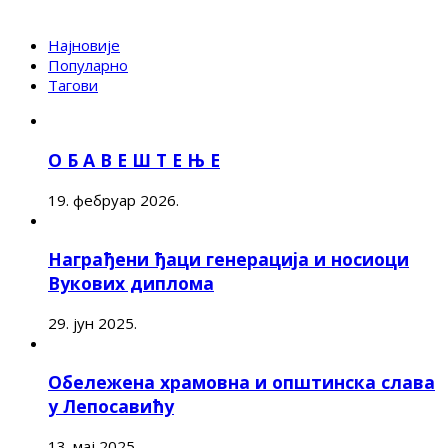
Најновије
Популарно
Тагови
О Б А В Е Ш Т Е Њ Е
19. фебруар 2026.
Награђени ђаци генерација и носиоци
Вукових диплома
29. јун 2025.
Обележена храмовна и општинска слава
у Лепосавићу
13. мај 2025.