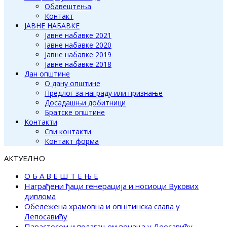
Обавештења
Контакт
ЈАВНЕ НАБАВКЕ
Јавне набавке 2021
Јавне набавке 2020
Јавне набавке 2019
Јавне набавке 2018
Дан општине
О дану општине
Предлог за награду или признање
Досадашњи добитници
Братске општине
Контакти
Сви контакти
Контакт форма
АКТУЕЛНО
О Б А В Е Ш Т Е Њ Е
Награђени ђаци генерација и носиоци Вукових
диплома
Обележена храмовна и општинска слава у
Лепосавићу
Парастосом и полагањем венаца у Леосавићу