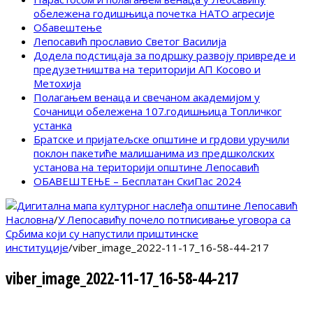
обележена годишњица почетка НАТО агресије
Обавештење
Лепосавић прославио Светог Василија
Додела подстицаја за подршку развоју привреде и
предузетништва на територији АП Косово и
Метохија
Полагањем венаца и свечаном академијом у
Сочаници обележена 107.годишњица Топличког
устанка
Братске и пријатељске општине и грдови уручили
поклон пакетиће малишанима из предшколских
установа на територији општине Лепосавић
ОБАВЕШТЕЊЕ – Бесплатан СкиПас 2024
Насловна
/
У Лепосавићу почело потписивање уговора са
Србима који су напустили приштинске
институције
/
viber_image_2022-11-17_16-58-44-217
viber_image_2022-11-17_16-58-44-217