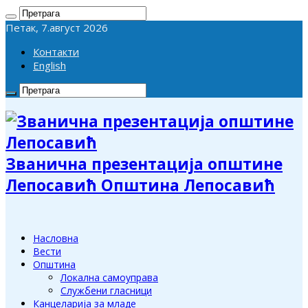
Петак, 7.август 2026
Контакти
English
Званична презентација општине
Лепосавић Општина Лепосавић
Насловна
Вести
Општина
Локална самоуправа
Службени гласници
Канцеларија за младе