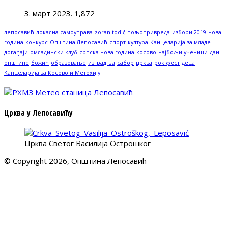
3. март 2023.
1,872
лепосавић
локална самоуправа
zoran todić
пољопривреда
избори 2019
нова
година
конкурс
Општина Лепосавић
спорт
култура
Канцеларија за младе
догађаји
омладински клуб
српска нова година
косово
најбољи ученици
дан
општине
божић
образовање
изградња
сабор
црква
рок фест
деца
Канцеларија за Косово и Метохију
Црква у Лепосавићу
Црква Светог Василија Острошког
© Copyright 2026, Општина Лепосавић