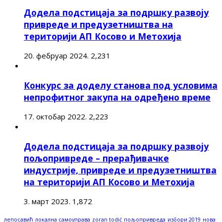
Додела подстицаја за подршку развоју
привреде и предузетништва на
територији АП Косово и Метохија
20. фебруар 2024.
2,231
Конкурс за доделу станова под условима
непрофитног закупа на одређено време
17. октобар 2022.
2,223
Додела подстицаја за подршку развоју
пољопривреде – прерађивачке
индустрије, привреде и предузетништва
на територији АП Косово и Метохија
3. март 2023.
1,872
лепосавић
локална самоуправа
zoran todić
пољопривреда
избори 2019
нова