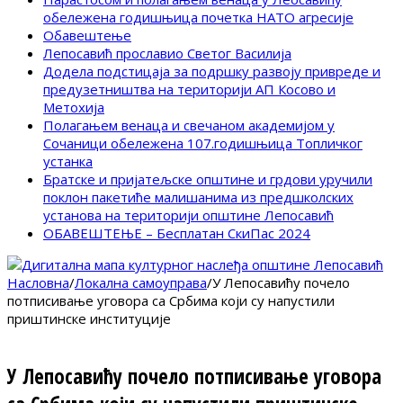
обележена годишњица почетка НАТО агресије
Обавештење
Лепосавић прославио Светог Василија
Додела подстицаја за подршку развоју привреде и
предузетништва на територији АП Косово и
Метохија
Полагањем венаца и свечаном академијом у
Сочаници обележена 107.годишњица Топличког
устанка
Братске и пријатељске општине и грдови уручили
поклон пакетиће малишанима из предшколских
установа на територији општине Лепосавић
ОБАВЕШТЕЊЕ – Бесплатан СкиПас 2024
Насловна
/
Локална самоуправа
/
У Лепосавићу почело
потписивање уговора са Србима који су напустили
приштинске институције
У Лепосавићу почело потписивање уговора