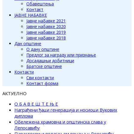
Обавештења
Контакт
ЈАВНЕ НАБАВКЕ
Јавне набавке 2021
Јавне набавке 2020
Јавне набавке 2019
Јавне набавке 2018
Дан општине
О дану општине
Предлог за награду или признање
Досадашњи добитници
Братске општине
Контакти
Сви контакти
Контакт форма
АКТУЕЛНО
О Б А В Е Ш Т Е Њ Е
Награђени ђаци генерација и носиоци Вукових
диплома
Обележена храмовна и општинска слава у
Лепосавићу
Парастосом и полагањем венаца у Леосавићу