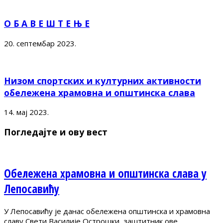
О Б А В Е Ш Т Е Њ Е
20. септембар 2023.
Низом спортских и културних активности
обележена храмовна и општинска слава
14. мај 2023.
Погледајте и ову вест
Обележена храмовна и општинска слава у
Лепосавићу
У Лепосавићу је данас обележена општинска и храмовна
славу Свети Василије Острошки, заштитник ове