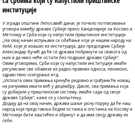
са Србима који су напустили приштинске
институције
У згради општине Лепосавић данас је почело потписивање
уговора између државе Србије преко Kанцеларије за Kосово и
Метохију и Срба који су напустили приштинске институције.
„На овај начин испуњава се обећање које је нашем народу на
KиМ, који је изашао из институција, дао председник Србије
Александар Вучић да ће се држава побринути за свакога од
њих и да нико неће остати без подршке државе Србије“.
Овим уговорима, Срби који су напустили институције имаће
регулисане све обавезе из радно-правних односа, пензионо,
здравствно осигурање итд.
„Исплата ових примања кренуће редовно и грађани ће новац
на рачунима имати већ у децембру. Дакле, сва примања која
су добијали у приштинском систему, имаће сада од своје
државе Србије“, каже се у саопштењу.
Додају да на овај начин, држава шаље јасну поруку да ће наш
народ који представља бедем останка и опстанка на Kосову и
Метохији бити заштићен и збринут и да има своју државу из
себе.