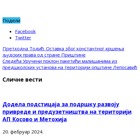
Подели
Facebook
Twitter
Претходна
Тодић: Оставка због константног кршења
људских права од стране Приштине
Следећа
Уручени поклон пакетићи малишанима из
предшколских установа на територији општине Лепосавић
Сличне вести
Додела подстицаја за подршку развоју
привреде и предузетништва на територији
АП Косово и Метохија
20. фебруар 2024.