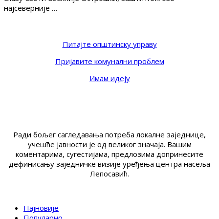
најсеверније …
Питајте општинску управу
Пријавите комунални проблем
Имам идеју
Ради бољег сагледавања потреба локалне заједнице,
учешће јавности је од великог значаја. Вашим
коментарима, сугестијама, предлозима допринесите
дефинисању заједничке визије уређења центра насеља
Лепосавић.
Најновије
Популарно