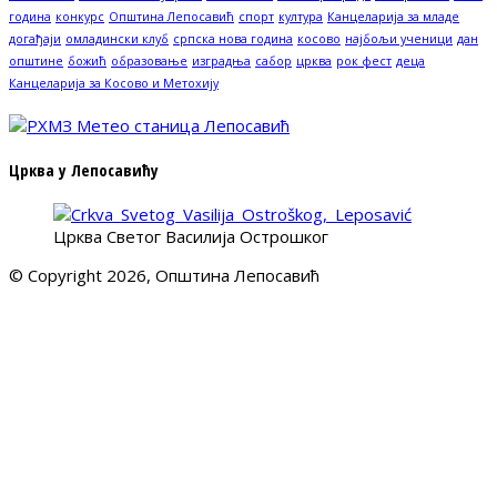
година
конкурс
Општина Лепосавић
спорт
култура
Канцеларија за младе
догађаји
омладински клуб
српска нова година
косово
најбољи ученици
дан
општине
божић
образовање
изградња
сабор
црква
рок фест
деца
Канцеларија за Косово и Метохију
Црква у Лепосавићу
Црква Светог Василија Острошког
© Copyright 2026, Општина Лепосавић