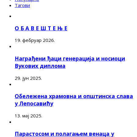
Тагови
О Б А В Е Ш Т Е Њ Е
19. фебруар 2026.
Награђени ђаци генерација и носиоци
Вукових диплома
29. јун 2025.
Обележена храмовна и општинска слава
у Лепосавићу
13. мај 2025.
Парастосом и полагањем венаца у