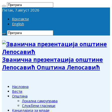
Петак, 7.август 2026
Контакти
English
Званична презентација општине
Лепосавић Општина Лепосавић
Насловна
Вести
Општина
Локална самоуправа
Службени гласници
Канцеларија за младе