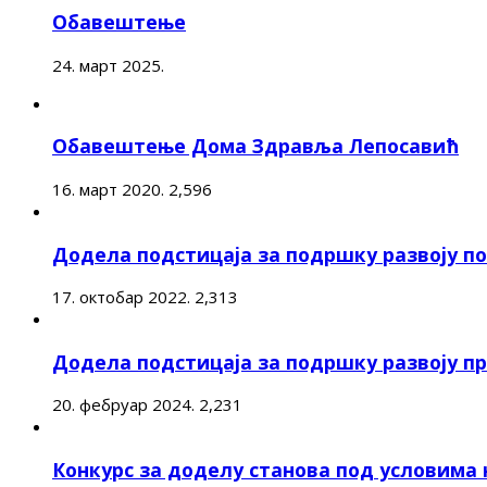
Обавештење
24. март 2025.
Обавештење Дома Здравља Лепосавић
16. март 2020.
2,596
Додела подстицаја за подршку развоју 
17. октобар 2022.
2,313
Додела подстицаја за подршку развоју п
20. фебруар 2024.
2,231
Конкурс за доделу станова под условима