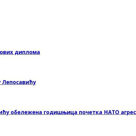
кових диплома
у Лепосавићу
вићу обележена годишњица почетка НАТО агрес