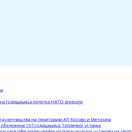
ма
ена годишњица почетка НАТО агресије
редузетништва на територији АП Косово и Метохија
 обележена 107.годишњица Топличког устанка
клон пакетиће малишанима из предшколских установа на тер