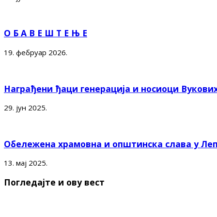
О Б А В Е Ш Т Е Њ Е
19. фебруар 2026.
Награђени ђаци генерација и носиоци Вукови
29. јун 2025.
Обележена храмовна и општинска слава у Ле
13. мај 2025.
Погледајте и ову вест