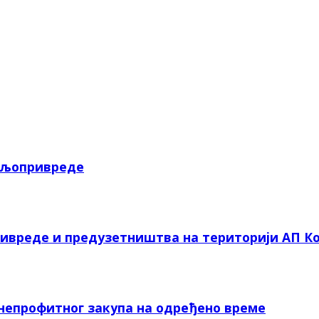
пољопривреде
ривреде и предузетништва на територији АП Ко
 непрофитног закупа на одређено време