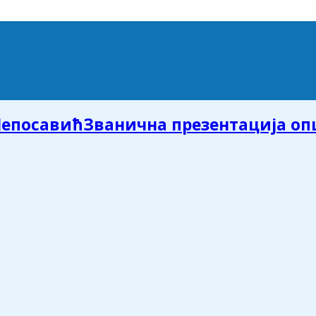
Званична презентација о