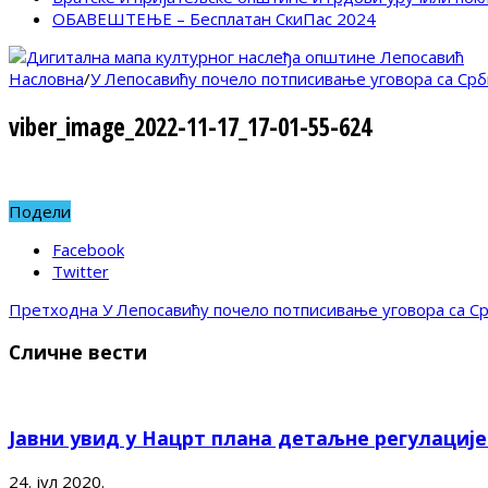
ОБАВЕШТЕЊЕ – Бесплатан СкиПас 2024
Насловна
/
У Лепосавићу почело потписивање уговора са Срб
viber_image_2022-11-17_17-01-55-624
Подели
Facebook
Twitter
Претходна
У Лепосавићу почело потписивање уговора са Ср
Сличне вести
Јавни увид у Нацрт плана детаљне регулациј
24. јул 2020.