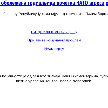
 обележена годишњица почетка НАТО агресиј
Савезну Републику Југославију, код споменика Палим борц
Питајте општинску управу
Пријавите комунални проблем
Имам идеју
ће јавности је од великог значаја. Вашим коментарима, су
визије уређења центра насеља Лепосавић.