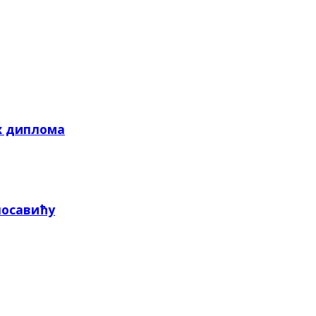
х диплома
посавићу