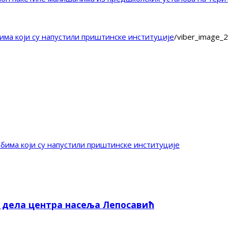
има који су напустили приштинске институције
/
viber_image_
бима који су напустили приштинске институције
е дела центра насеља Лепосавић