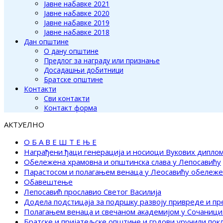
Јавне набавке 2021
Јавне набавке 2020
Јавне набавке 2019
Јавне набавке 2018
Дан општине
О дану општине
Предлог за награду или признање
Досадашњи добитници
Братске општине
Контакти
Сви контакти
Контакт форма
АКТУЕЛНО
О Б А В Е Ш Т Е Њ Е
Награђени ђаци генерација и носиоци Вукових дипло
Обележена храмовна и општинска слава у Лепосавићу
Парастосом и полагањем венаца у Леосавићу обележ
Обавештење
Лепосавић прославио Светог Василија
Додела подстицаја за подршку развоју привреде и п
Полагањем венаца и свечаном академијом у Сочаници
Братске и пријатељске општине и грдови уручили по