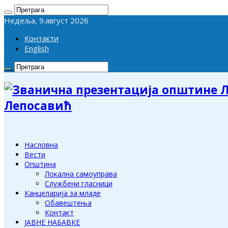
Недеља, 9.август 2026
Контакти
English
Лепосавић
Насловна
Вести
Општина
Локална самоуправа
Службени гласници
Канцеларија за младе
Обавештења
Контакт
ЈАВНЕ НАБАВКЕ