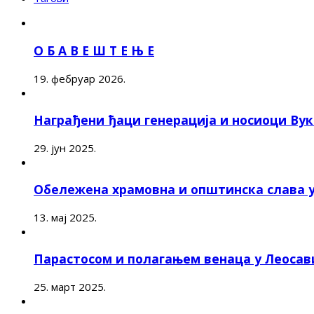
О Б А В Е Ш Т Е Њ Е
19. фебруар 2026.
Награђени ђаци генерација и носиоци Ву
29. јун 2025.
Обележена храмовна и општинска слава 
13. мај 2025.
Парастосом и полагањем венаца у Леоса
25. март 2025.