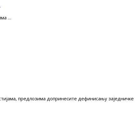
е
има …
гестијама, предлозима допринесите дефинисању заједничке