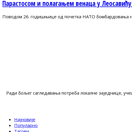
Парастосом и полагањем венаца у Леосавићу
Поводом 26. годишњице од почетка НАТО бомбардовања на 
Ради бољег сагледавања потреба локалне заједнице, учеш
Најновије
Популарно
Тагови