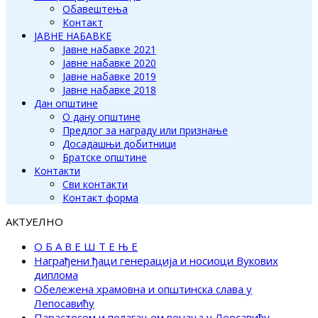
Обавештења
Контакт
ЈАВНЕ НАБАВКЕ
Јавне набавке 2021
Јавне набавке 2020
Јавне набавке 2019
Јавне набавке 2018
Дан општине
О дану општине
Предлог за награду или признање
Досадашњи добитници
Братске општине
Контакти
Сви контакти
Контакт форма
АКТУЕЛНО
О Б А В Е Ш Т Е Њ Е
Награђени ђаци генерација и носиоци Вукових
диплома
Обележена храмовна и општинска слава у
Лепосавићу
Парастосом и полагањем венаца у Леосавићу