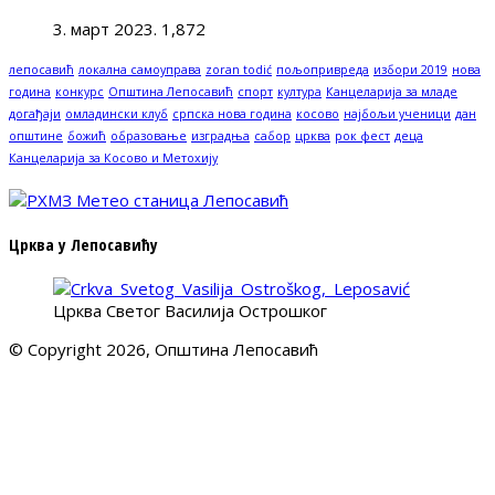
3. март 2023.
1,872
лепосавић
локална самоуправа
zoran todić
пољопривреда
избори 2019
нова
година
конкурс
Општина Лепосавић
спорт
култура
Канцеларија за младе
догађаји
омладински клуб
српска нова година
косово
најбољи ученици
дан
општине
божић
образовање
изградња
сабор
црква
рок фест
деца
Канцеларија за Косово и Метохију
Црква у Лепосавићу
Црква Светог Василија Острошког
© Copyright 2026, Општина Лепосавић