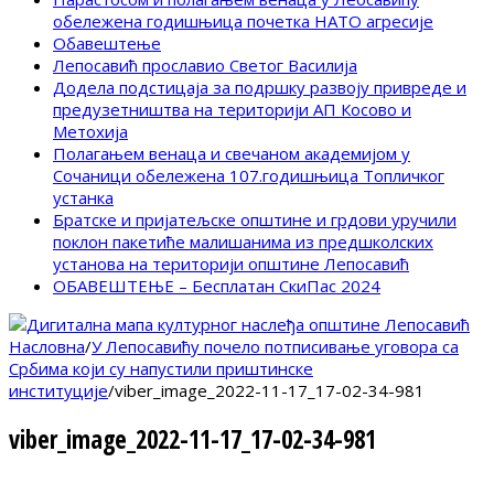
обележена годишњица почетка НАТО агресије
Обавештење
Лепосавић прославио Светог Василија
Додела подстицаја за подршку развоју привреде и
предузетништва на територији АП Косово и
Метохија
Полагањем венаца и свечаном академијом у
Сочаници обележена 107.годишњица Топличког
устанка
Братске и пријатељске општине и грдови уручили
поклон пакетиће малишанима из предшколских
установа на територији општине Лепосавић
ОБАВЕШТЕЊЕ – Бесплатан СкиПас 2024
Насловна
/
У Лепосавићу почело потписивање уговора са
Србима који су напустили приштинске
институције
/
viber_image_2022-11-17_17-02-34-981
viber_image_2022-11-17_17-02-34-981