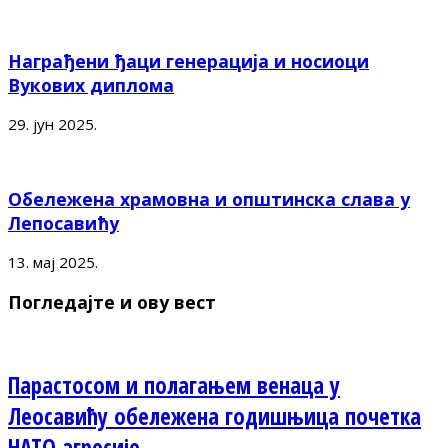
Награђени ђаци генерација и носиоци
Вукових диплома
29. јун 2025.
Обележена храмовна и општинска слава у
Лепосавићу
13. мај 2025.
Погледајте и ову вест
Парастосом и полагањем венаца у
Леосавићу обележена годишњица почетка
НАТО агресије