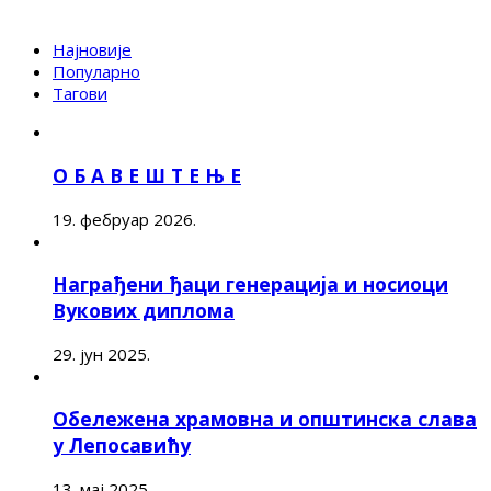
Најновије
Популарно
Тагови
О Б А В Е Ш Т Е Њ Е
19. фебруар 2026.
Награђени ђаци генерација и носиоци
Вукових диплома
29. јун 2025.
Обележена храмовна и општинска слава
у Лепосавићу
13. мај 2025.