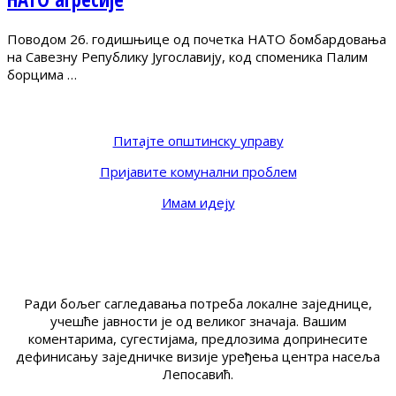
Поводом 26. годишњице од почетка НАТО бомбардовања
на Савезну Републику Југославију, код споменика Палим
борцима …
Питајте општинску управу
Пријавите комунални проблем
Имам идеју
Ради бољег сагледавања потреба локалне заједнице,
учешће јавности је од великог значаја. Вашим
коментарима, сугестијама, предлозима допринесите
дефинисању заједничке визије уређења центра насеља
Лепосавић.