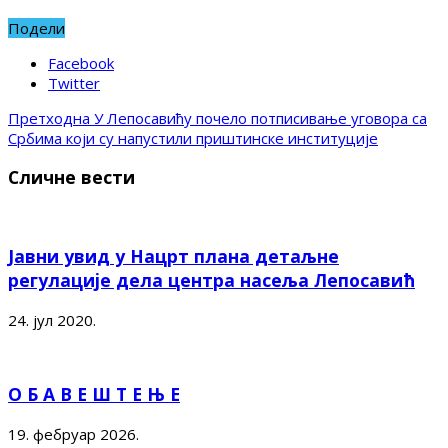
Подели
Facebook
Twitter
Претходна
У Лепосавићу почело потписивање уговора са
Србима који су напустили приштинске институције
Сличне вести
Јавни увид у Нацрт плана детаљне
регулације дела центра насеља Лепосавић
24. јул 2020.
О Б А В Е Ш Т Е Њ Е
19. фебруар 2026.