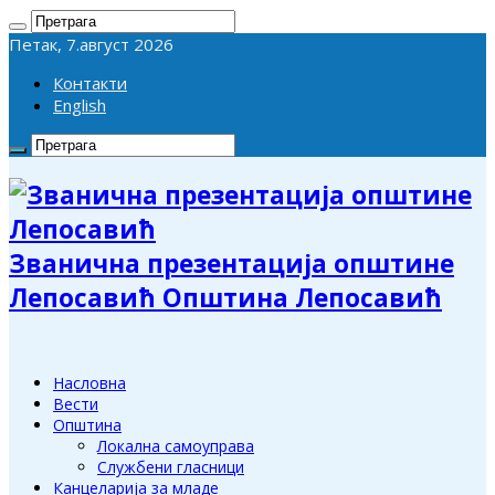
Петак, 7.август 2026
Контакти
English
Званична презентација општине
Лепосавић Општина Лепосавић
Насловна
Вести
Општина
Локална самоуправа
Службени гласници
Канцеларија за младе