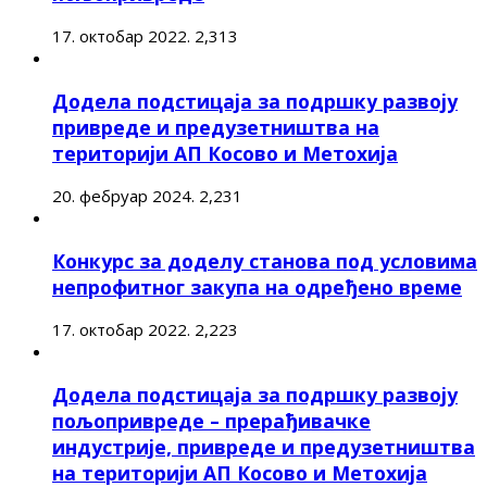
17. октобар 2022.
2,313
Додела подстицаја за подршку развоју
привреде и предузетништва на
територији АП Косово и Метохија
20. фебруар 2024.
2,231
Конкурс за доделу станова под условима
непрофитног закупа на одређено време
17. октобар 2022.
2,223
Додела подстицаја за подршку развоју
пољопривреде – прерађивачке
индустрије, привреде и предузетништва
на територији АП Косово и Метохија