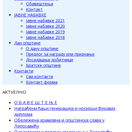
Обавештења
Контакт
ЈАВНЕ НАБАВКЕ
Јавне набавке 2021
Јавне набавке 2020
Јавне набавке 2019
Јавне набавке 2018
Дан општине
О дану општине
Предлог за награду или признање
Досадашњи добитници
Братске општине
Контакти
Сви контакти
Контакт форма
АКТУЕЛНО
О Б А В Е Ш Т Е Њ Е
Награђени ђаци генерација и носиоци Вукових
диплома
Обележена храмовна и општинска слава у
Лепосавићу
Парастосом и полагањем венаца у Леосавићу