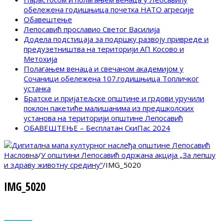
обележена годишњица почетка НАТО агресије
Обавештење
Лепосавић прославио Светог Василија
Додела подстицаја за подршку развоју привреде и
предузетништва на територији АП Косово и
Метохија
Полагањем венаца и свечаном академијом у
Сочаници обележена 107.годишњица Топличког
устанка
Братске и пријатељске општине и грдови уручили
поклон пакетиће малишанима из предшколских
установа на територији општине Лепосавић
ОБАВЕШТЕЊЕ – Бесплатан СкиПас 2024
Насловна
/
У општини Лепосавић одржана акција „За лепшу
и здраву животну средину“
/
IMG_5020
IMG_5020