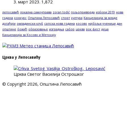
3. март 2023.
1,872
лепосавић
локална самоуправа
zoran todić
пољопривреда
избори 2019
нова
година
конкурс
Општина Лепосавић
спорт
култура
Канцеларија за младе
догађаји
омладински клуб
српска нова година
косово
најбољи ученици
дан
општине
божић
образовање
изградња
сабор
црква
рок фест
деца
Канцеларија за Косово и Метохију
Црква у Лепосавићу
Црква Светог Василија Острошког
© Copyright 2026, Општина Лепосавић