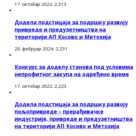
17. октобар 2022.
2,313
Додела подстицаја за подршку развоју
привреде и предузетништва на
територији АП Косово и Метохија
20. фебруар 2024.
2,231
Конкурс за доделу станова под условима
непрофитног закупа на одређено време
17. октобар 2022.
2,223
Додела подстицаја за подршку развоју
пољопривреде – прерађивачке
индустрије, привреде и предузетништва
на територији АП Косово и Метохија