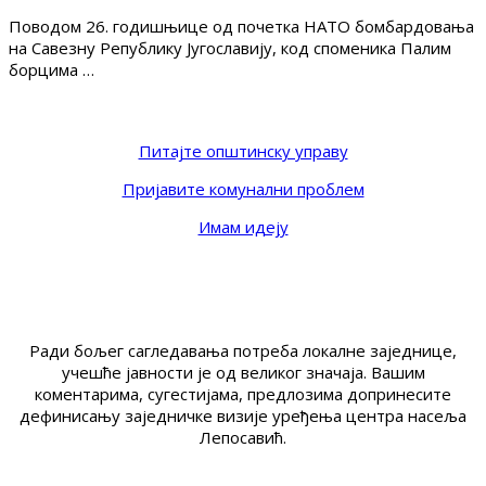
Поводом 26. годишњице од почетка НАТО бомбардовања
на Савезну Републику Југославију, код споменика Палим
борцима …
Питајте општинску управу
Пријавите комунални проблем
Имам идеју
Ради бољег сагледавања потреба локалне заједнице,
учешће јавности је од великог значаја. Вашим
коментарима, сугестијама, предлозима допринесите
дефинисању заједничке визије уређења центра насеља
Лепосавић.