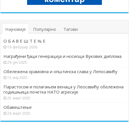
Најновије
Популарно
Тагови
О Б А В Е Ш Т Е Њ Е
19. фебруар 2026.
Награђени ђаци генерација и носиоци Вукових диплома
29. јун 2025.
Обележена храмовна и општинска слава у Лепосавићу
13. мај 2025.
Парастосом и полагањем венаца у Леосавићу обележена
годишњица почетка НАТО агресије
25. март 2025.
Обавештење
24. март 2025.