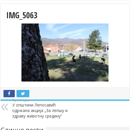
IMG_5063
Претходна
У општини Лепосавић
одржана акција „За лепшу и
здраву животну средину“
Сличне вести