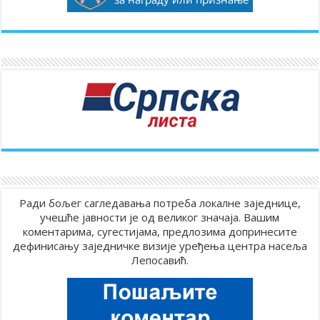
Ради бољег сагледавања потреба локалне заједнице,
учешће јавности је од великог значаја. Вашим
коментарима, сугестијама, предлозима допринесите
дефинисању заједничке визије уређења центра насеља
Лепосавић.