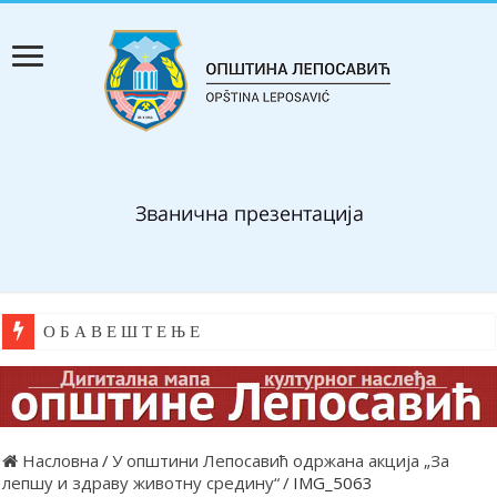
О Б А В Е Ш Т Е Њ Е
Насловна
/
У општини Лепосавић одржана акција „За
лепшу и здраву животну средину“
/
IMG_5063