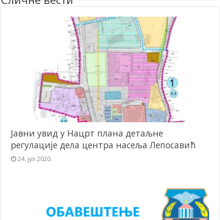
Јавни увид у Нацрт плана детаљне
регулације дела центра насеља Лепосавић
24. јул 2020.