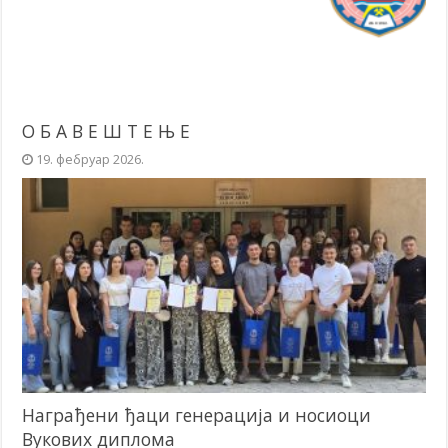
О Б А В Е Ш Т Е Њ Е
19. фебруар 2026.
Награђени ђаци генерација и носиоци
Вукових диплома