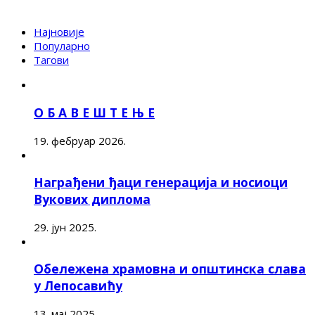
Најновије
Популарно
Тагови
О Б А В Е Ш Т Е Њ Е
19. фебруар 2026.
Награђени ђаци генерација и носиоци
Вукових диплома
29. јун 2025.
Обележена храмовна и општинска слава
у Лепосавићу
13. мај 2025.