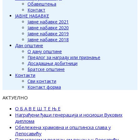
Обавештења
Контакт
ЈАВНЕ НАБАВКЕ
Јавне набавке 2021
Јавне набавке 2020
Јавне набавке 2019
Јавне набавке 2018
Дан општине
О дану општине
Предлог за награду или признање
Досадашњи добитници
Братске општине
Контакти
Сви контакти
Контакт форма
АКТУЕЛНО
О Б А В Е Ш Т Е Њ Е
Награђени ђаци генерација и носиоци Вукових
диплома
Обележена храмовна и општинска слава у
Лепосавићу
Парастосом и полагањем венаца у Леосавићу