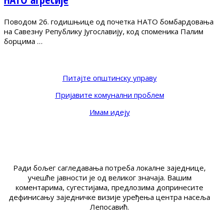
Поводом 26. годишњице од почетка НАТО бомбардовања
на Савезну Републику Југославију, код споменика Палим
борцима …
Питајте општинску управу
Пријавите комунални проблем
Имам идеју
Ради бољег сагледавања потреба локалне заједнице,
учешће јавности је од великог значаја. Вашим
коментарима, сугестијама, предлозима допринесите
дефинисању заједничке визије уређења центра насеља
Лепосавић.