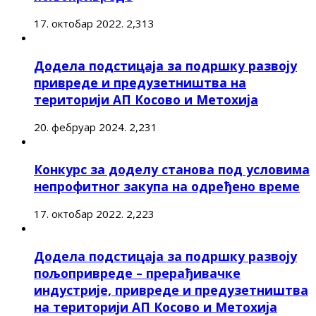
17. октобар 2022.
2,313
Додела подстицаја за подршку развоју
привреде и предузетништва на
територији АП Косово и Метохија
20. фебруар 2024.
2,231
Конкурс за доделу станова под условима
непрофитног закупа на одређено време
17. октобар 2022.
2,223
Додела подстицаја за подршку развоју
пољопривреде – прерађивачке
индустрије, привреде и предузетништва
на територији АП Косово и Метохија