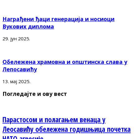
Награђени ђаци генерација и носиоци
Вукових диплома
29. јун 2025.
Обележена храмовна и општинска слава у
Лепосавићу
13. мај 2025.
Погледајте и ову вест
Парастосом и полагањем венаца у
Леосавићу обележена годишњица почетка
НАТО агресије