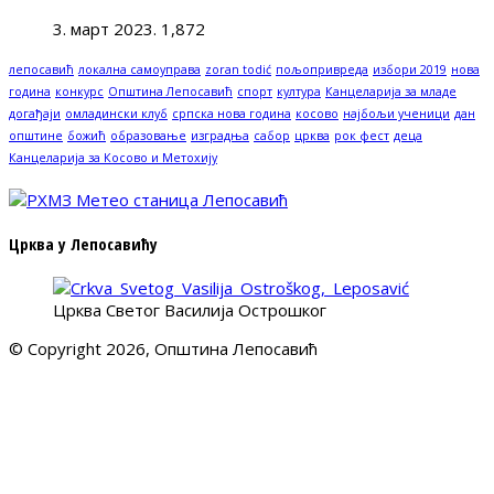
3. март 2023.
1,872
лепосавић
локална самоуправа
zoran todić
пољопривреда
избори 2019
нова
година
конкурс
Општина Лепосавић
спорт
култура
Канцеларија за младе
догађаји
омладински клуб
српска нова година
косово
најбољи ученици
дан
општине
божић
образовање
изградња
сабор
црква
рок фест
деца
Канцеларија за Косово и Метохију
Црква у Лепосавићу
Црква Светог Василија Острошког
© Copyright 2026, Општина Лепосавић