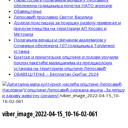
обележена годишњица почетка НАТО агресије
Обавештење
Лепосавић прославио Светог Василија
Додела подстицаја за подршку развоју привреде и
предузетништва на територији АП Косово и
Метохија
Полагањем венаца и свечаном академијом у
Сочаници обележена 107.годишњица Топличког
устанка
Братске и пријатељске општине и грдови уручили
поклон пакетиће малишанима из предшколских
установа на територији општине Лепосавић
ОБАВЕШТЕЊЕ – Бесплатан СкиПас 2024
Насловна
/
У општини Лепосавић одржана акција „За лепшу
и здраву животну средину“
/
viber_image_2022-04-15_10-
16-02-061
viber_image_2022-04-15_10-16-02-061