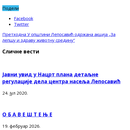
Подели
Facebook
Twitter
Претходна
У општини Лепосавић одржана акција „За
лепшу и здраву животну средину“
Сличне вести
Јавни увид у Нацрт плана детаљне
регулације дела центра насеља Лепосавић
24. јул 2020.
О Б А В Е Ш Т Е Њ Е
19. фебруар 2026.