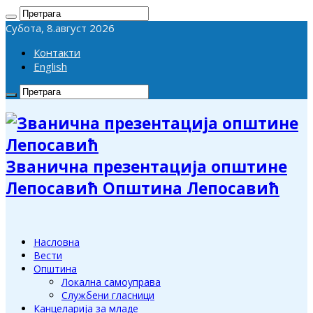
Субота, 8.август 2026
Контакти
English
Званична презентација општине
Лепосавић Општина Лепосавић
Насловна
Вести
Општина
Локална самоуправа
Службени гласници
Канцеларија за младе