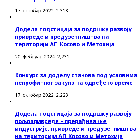
17. октобар 2022.
2,313
Додела подстицаја за подршку развоју
привреде и предузетништва на
територији АП Косово и Метохија
20. фебруар 2024.
2,231
Конкурс за доделу станова под условима
непрофитног закупа на одређено време
17. октобар 2022.
2,223
Додела подстицаја за подршку развоју
пољопривреде – прерађивачке
индустрије, привреде и предузетништва
на територији АП Косово и Метохија