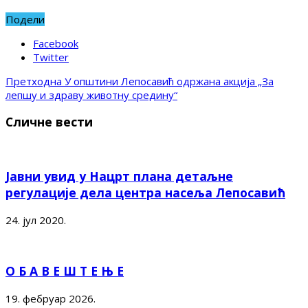
Подели
Facebook
Twitter
Претходна
У општини Лепосавић одржана акција „За
лепшу и здраву животну средину“
Сличне вести
Јавни увид у Нацрт плана детаљне
регулације дела центра насеља Лепосавић
24. јул 2020.
О Б А В Е Ш Т Е Њ Е
19. фебруар 2026.