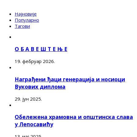
Најновије
Популарно
Тагови
О Б А В Е Ш Т Е Њ Е
19. фебруар 2026.
Награђени ђаци генерација и носиоци
Вукових диплома
29. јун 2025.
Обележена храмовна и општинска слава
у Лепосавићу
13. мај 2025.