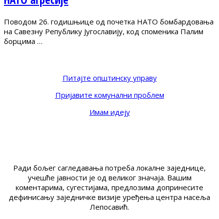
Поводом 26. годишњице од почетка НАТО бомбардовања
на Савезну Републику Југославију, код споменика Палим
борцима …
Питајте општинску управу
Пријавите комунални проблем
Имам идеју
Ради бољег сагледавања потреба локалне заједнице,
учешће јавности је од великог значаја. Вашим
коментарима, сугестијама, предлозима допринесите
дефинисању заједничке визије уређења центра насеља
Лепосавић.