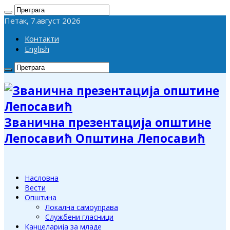
Петак, 7.август 2026
Контакти
English
Званична презентација општине
Лепосавић Општина Лепосавић
Насловна
Вести
Општина
Локална самоуправа
Службени гласници
Канцеларија за младе