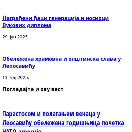
Награђени ђаци генерација и носиоци
Вукових диплома
29. јун 2025.
Обележена храмовна и општинска слава у
Лепосавићу
13. мај 2025.
Погледајте и ову вест
Парастосом и полагањем венаца у
Леосавићу обележена годишњица почетка
НАТО агресије