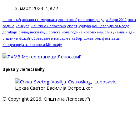
3. март 2023.
1,872
лепосавић
локална самоуправа
zoran todić
пољопривреда
избори 2019
нова
година
конкурс
Општина Лепосавић
спорт
култура
Канцеларија за младе
догађаји
омладински клуб
српска нова година
косово
најбољи ученици
дан
општине
божић
образовање
изградња
сабор
црква
рок фест
деца
Канцеларија за Косово и Метохију
Црква у Лепосавићу
Црква Светог Василија Острошког
© Copyright 2026, Општина Лепосавић