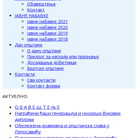
Обавештења
Контакт
ЈАВНЕ НАБАВКЕ
Јавне набавке 2021
Јавне набавке 2020
Јавне набавке 2019
Јавне набавке 2018
Дан општине
О дану општине
Предлог за награду или признање
Досадашњи добитници
Братске општине
Контакти
Сви контакти
Контакт форма
АКТУЕЛНО
О Б А В Е Ш Т Е Њ Е
Награђени ђаци генерација и носиоци Вукових
диплома
Обележена храмовна и општинска слава у
Лепосавићу
Парастосом и полагањем венаца у Леосавићу