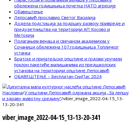
обележена годишњица почетка НАТО агресије
Обавештење
Лепосавић прославио Светог Василија
Додела подстицаја за подршку развоју привреде и
предузетништва на територији АП Косово и
Метохија
Полагањем венаца и свечаном академијом у
Сочаници обележена 107.годишњица Топличког
устанка
Братске и пријатељске општине и грдови уручили
поклон пакетиће малишанима из предшколских
установа на територији општине Лепосавић
ОБАВЕШТЕЊЕ – Бесплатан СкиПас 2024
Насловна
/
У општини Лепосавић одржана акција „За лепшу
и здраву животну средину“
/
viber_image_2022-04-15_13-
13-20-341
viber_image_2022-04-15_13-13-20-341