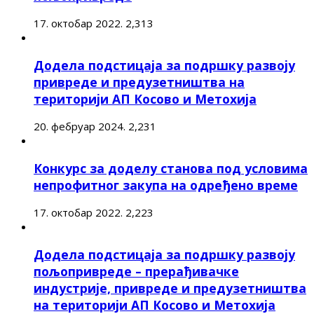
17. октобар 2022.
2,313
Додела подстицаја за подршку развоју
привреде и предузетништва на
територији АП Косово и Метохија
20. фебруар 2024.
2,231
Конкурс за доделу станова под условима
непрофитног закупа на одређено време
17. октобар 2022.
2,223
Додела подстицаја за подршку развоју
пољопривреде – прерађивачке
индустрије, привреде и предузетништва
на територији АП Косово и Метохија