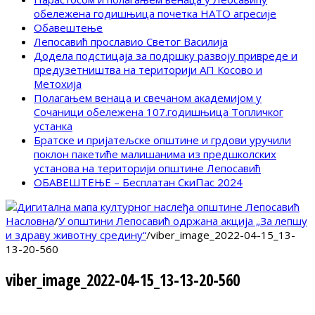
обележена годишњица почетка НАТО агресије
Обавештење
Лепосавић прославио Светог Василија
Додела подстицаја за подршку развоју привреде и
предузетништва на територији АП Косово и
Метохија
Полагањем венаца и свечаном академијом у
Сочаници обележена 107.годишњица Топличког
устанка
Братске и пријатељске општине и грдови уручили
поклон пакетиће малишанима из предшколских
установа на територији општине Лепосавић
ОБАВЕШТЕЊЕ – Бесплатан СкиПас 2024
Насловна
/
У општини Лепосавић одржана акција „За лепшу
и здраву животну средину“
/
viber_image_2022-04-15_13-
13-20-560
viber_image_2022-04-15_13-13-20-560