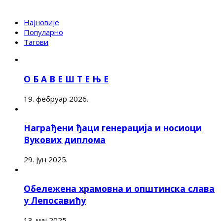
Најновије
Популарно
Тагови
О Б А В Е Ш Т Е Њ Е
19. фебруар 2026.
Награђени ђаци генерација и носиоци
Вукових диплома
29. јун 2025.
Обележена храмовна и општинска слава
у Лепосавићу
13. мај 2025.