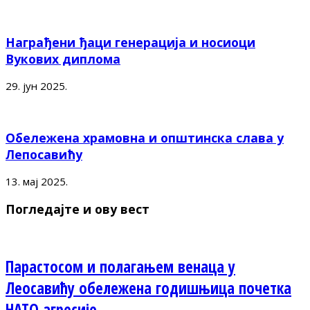
Награђени ђаци генерација и носиоци
Вукових диплома
29. јун 2025.
Обележена храмовна и општинска слава у
Лепосавићу
13. мај 2025.
Погледајте и ову вест
Парастосом и полагањем венаца у
Леосавићу обележена годишњица почетка
НАТО агресије