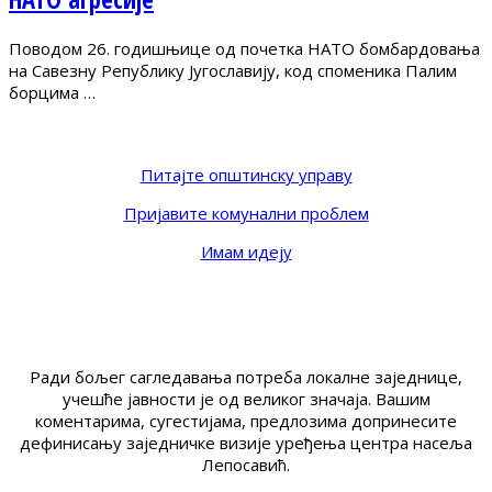
Поводом 26. годишњице од почетка НАТО бомбардовања
на Савезну Републику Југославију, код споменика Палим
борцима …
Питајте општинску управу
Пријавите комунални проблем
Имам идеју
Ради бољег сагледавања потреба локалне заједнице,
учешће јавности је од великог значаја. Вашим
коментарима, сугестијама, предлозима допринесите
дефинисању заједничке визије уређења центра насеља
Лепосавић.