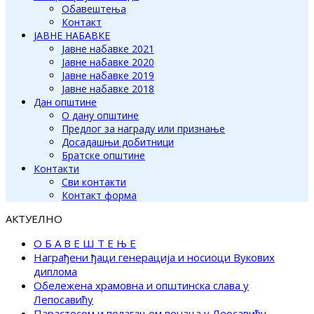
Обавештења
Контакт
ЈАВНЕ НАБАВКЕ
Јавне набавке 2021
Јавне набавке 2020
Јавне набавке 2019
Јавне набавке 2018
Дан општине
О дану општине
Предлог за награду или признање
Досадашњи добитници
Братске општине
Контакти
Сви контакти
Контакт форма
АКТУЕЛНО
О Б А В Е Ш Т Е Њ Е
Награђени ђаци генерација и носиоци Вукових
диплома
Обележена храмовна и општинска слава у
Лепосавићу
Парастосом и полагањем венаца у Леосавићу