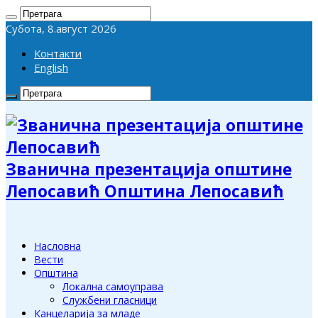
Субота, 8.август 2026
Контакти
English
Званична презентација општине
Лепосавић Општина Лепосавић
Насловна
Вести
Општина
Локална самоуправа
Службени гласници
Канцеларија за младе