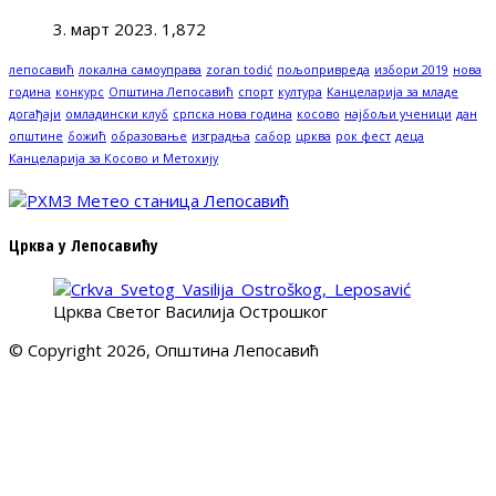
3. март 2023.
1,872
лепосавић
локална самоуправа
zoran todić
пољопривреда
избори 2019
нова
година
конкурс
Општина Лепосавић
спорт
култура
Канцеларија за младе
догађаји
омладински клуб
српска нова година
косово
најбољи ученици
дан
општине
божић
образовање
изградња
сабор
црква
рок фест
деца
Канцеларија за Косово и Метохију
Црква у Лепосавићу
Црква Светог Василија Острошког
© Copyright 2026, Општина Лепосавић