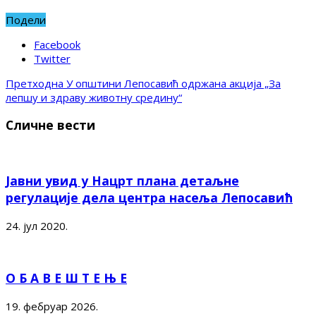
Подели
Facebook
Twitter
Претходна
У општини Лепосавић одржана акција „За
лепшу и здраву животну средину“
Сличне вести
Јавни увид у Нацрт плана детаљне
регулације дела центра насеља Лепосавић
24. јул 2020.
О Б А В Е Ш Т Е Њ Е
19. фебруар 2026.