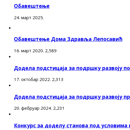
Обавештење
24. март 2025.
Обавештење Дома Здравља Лепосавић
16. март 2020.
2,589
Додела подстицаја за подршку развоју 
17. октобар 2022.
2,313
Додела подстицаја за подршку развоју п
20. фебруар 2024.
2,231
Конкурс за доделу станова под условима