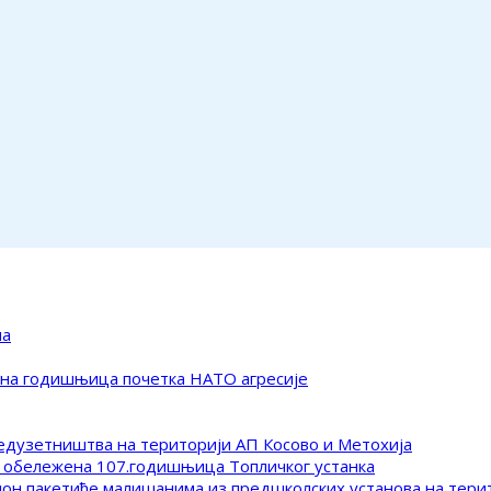
ма
ена годишњица почетка НАТО агресије
редузетништва на територији АП Косово и Метохија
 обележена 107.годишњица Топличког устанка
клон пакетиће малишанима из предшколских установа на тер