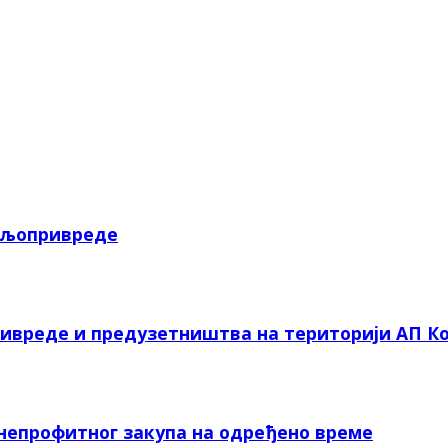
пољопривреде
ривреде и предузетништва на територији АП Ко
 непрофитног закупа на одређено време