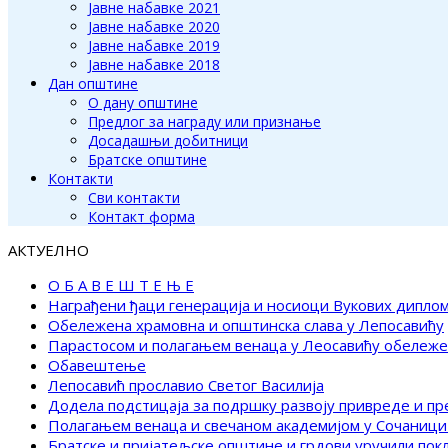
Јавне набавке 2021
Јавне набавке 2020
Јавне набавке 2019
Јавне набавке 2018
Дан општине
О дану општине
Предлог за награду или признање
Досадашњи добитници
Братске општине
Контакти
Сви контакти
Контакт форма
АКТУЕЛНО
О Б А В Е Ш Т Е Њ Е
Награђени ђаци генерација и носиоци Вукових дипло
Обележена храмовна и општинска слава у Лепосавићу
Парастосом и полагањем венаца у Леосавићу обележ
Обавештење
Лепосавић прославио Светог Василија
Додела подстицаја за подршку развоју привреде и п
Полагањем венаца и свечаном академијом у Сочаници
Братске и пријатељске општине и грдови уручили по