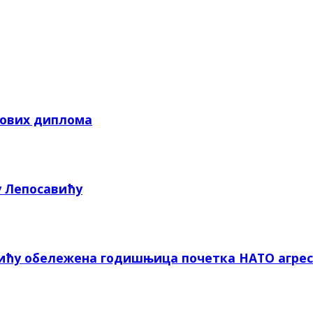
кових диплома
у Лепосавићу
вићу обележена годишњица почетка НАТО агрес