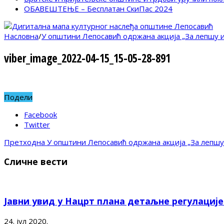
ОБАВЕШТЕЊЕ – Бесплатан СкиПас 2024
Насловна
/
У општини Лепосавић одржана акција „За лепшу 
viber_image_2022-04-15_15-05-28-891
Подели
Facebook
Twitter
Претходна
У општини Лепосавић одржана акција „За лепшу
Сличне вести
Јавни увид у Нацрт плана детаљне регулациј
24. јул 2020.