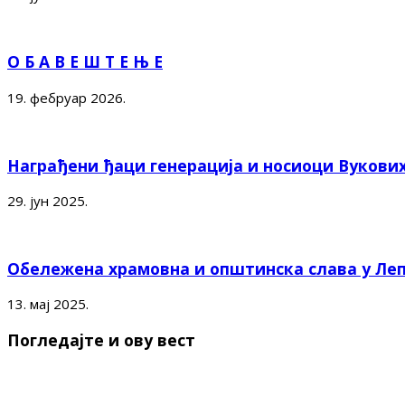
О Б А В Е Ш Т Е Њ Е
19. фебруар 2026.
Награђени ђаци генерација и носиоци Вукови
29. јун 2025.
Обележена храмовна и општинска слава у Ле
13. мај 2025.
Погледајте и ову вест