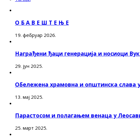
О Б А В Е Ш Т Е Њ Е
19. фебруар 2026.
Награђени ђаци генерација и носиоци Ву
29. јун 2025.
Обележена храмовна и општинска слава 
13. мај 2025.
Парастосом и полагањем венаца у Леоса
25. март 2025.