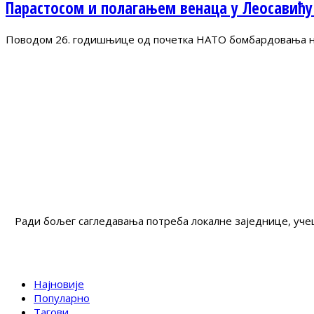
Парастосом и полагањем венаца у Леосавићу
Поводом 26. годишњице од почетка НАТО бомбардовања на 
Ради бољег сагледавања потреба локалне заједнице, учеш
Најновије
Популарно
Тагови