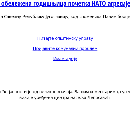
 обележена годишњица почетка НАТО агресиј
Савезну Републику Југославију, код споменика Палим борц
Питајте општинску управу
Пријавите комунални проблем
Имам идеју
ће јавности је од великог значаја. Вашим коментарима, су
визије уређења центра насеља Лепосавић.