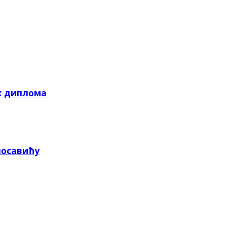
х диплома
посавићу