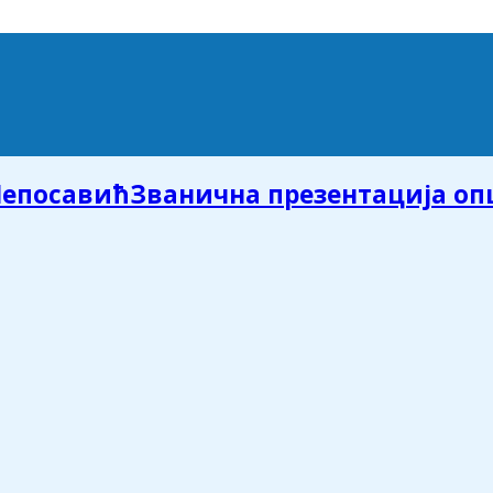
Званична презентација о