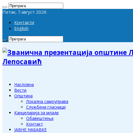
Петак, 7.август 2026
Контакти
English
Лепосавић
Насловна
Вести
Општина
Локална самоуправа
Службени гласници
Канцеларија за младе
Обавештења
Контакт
ЈАВНЕ НАБАВКЕ