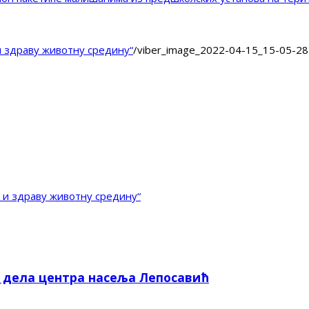
и здраву животну средину“
/
viber_image_2022-04-15_15-05-28
 и здраву животну средину“
е дела центра насеља Лепосавић