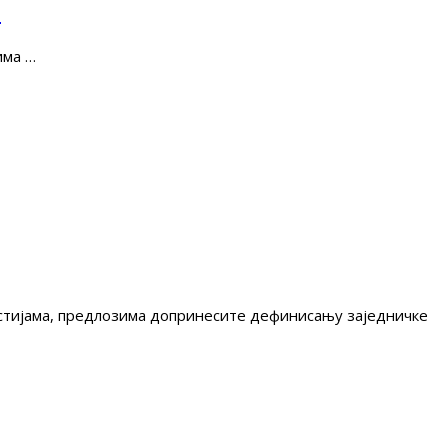
е
има …
гестијама, предлозима допринесите дефинисању заједничке