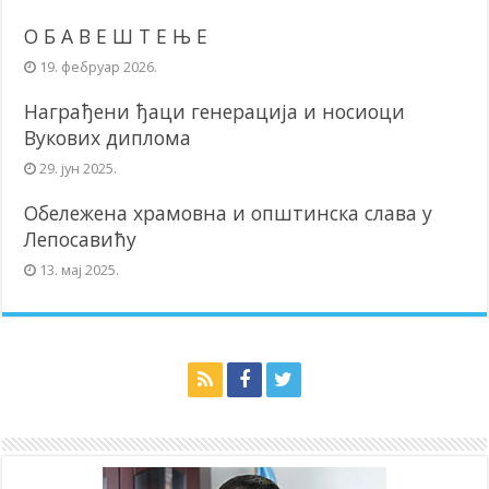
О Б А В Е Ш Т Е Њ Е
19. фебруар 2026.
Награђени ђаци генерација и носиоци
Вукових диплома
29. јун 2025.
Обележена храмовна и општинска слава у
Лепосавићу
13. мај 2025.