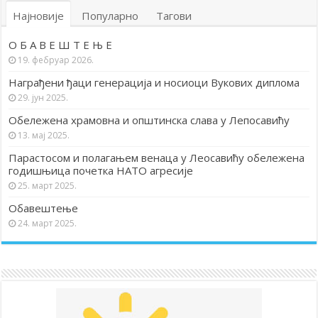
Најновије
Популарно
Тагови
О Б А В Е Ш Т Е Њ Е
19. фебруар 2026.
Награђени ђаци генерација и носиоци Вукових диплома
29. јун 2025.
Обележена храмовна и општинска слава у Лепосавићу
13. мај 2025.
Парастосом и полагањем венаца у Леосавићу обележена
годишњица почетка НАТО агресије
25. март 2025.
Обавештење
24. март 2025.