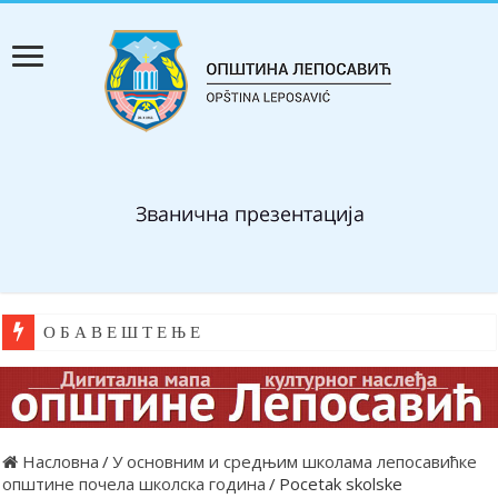
О Б А В Е Ш Т Е Њ Е
Насловна
/
У основним и средњим школама лепосавићке
општине почела школска година
/
Pocetak skolske