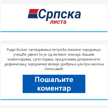
Ради бољег сагледавања потреба локалне заједнице,
учешће јавности је од великог значаја. Вашим
коментарима, сугестијама, предлозима допринесите
дефинисању заједничке визије уређења центра насеља
Лепосавић.