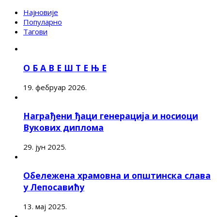
Најновије
Популарно
Тагови
О Б А В Е Ш Т Е Њ Е
19. фебруар 2026.
Награђени ђаци генерација и носиоци
Вукових диплома
29. јун 2025.
Обележена храмовна и општинска слава
у Лепосавићу
13. мај 2025.