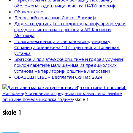
обележена годишњица почетка НАТО агресије
Обавештење
Лепосавић прославио Светог Василија
Додела подстицаја за подршку развоју привреде и
предузетништва на територији АП Косово и
Метохија
Полагањем венаца и свечаном академијом у
Сочаници обележена 107.годишњица Топличког
устанка
Братске и пријатељске општине и грдови уручили
поклон пакетиће малишанима из предшколских
установа на територији општине Лепосавић
ОБАВЕШТЕЊЕ – Бесплатан СкиПас 2024
Насловна
/
У основним и средњим школама лепосавићке
општине почела школска година
/
skole 1
skole 1