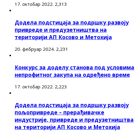
17. октобар 2022.
2,313
Додела подстицаја за подршку развоју
привреде и предузетништва на
територији АП Косово и Метохија
20. фебруар 2024.
2,231
Конкурс за доделу станова под условима
непрофитног закупа на одређено време
17. октобар 2022.
2,223
Додела подстицаја за подршку развоју
пољопривреде – прерађивачке
индустрије, привреде и предузетништва
на територији АП Косово и Метохија