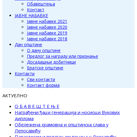
Обавештења
Контакт
ЈАВНЕ НАБАВКЕ
Јавне набавке 2021
Јавне набавке 2020
Јавне набавке 2019
Јавне набавке 2018
Дан општине
О дану општине
Предлог за награду или признање
Досадашњи добитници
Братске општине
Контакти
Сви контакти
Контакт форма
АКТУЕЛНО
О Б А В Е Ш Т Е Њ Е
Награђени ђаци генерација и носиоци Вукових
диплома
Обележена храмовна и општинска слава у
Лепосавићу
Парастосом и полагањем венаца у Леосавићу