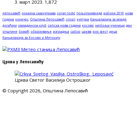
3. март 2023.
1,872
лепосавић
локална самоуправа
zoran todić
пољопривреда
избори 2019
нова
година
конкурс
Општина Лепосавић
спорт
култура
Канцеларија за младе
догађаји
омладински клуб
српска нова година
косово
најбољи ученици
дан
општине
божић
образовање
изградња
сабор
црква
рок фест
деца
Канцеларија за Косово и Метохију
Црква у Лепосавићу
Црква Светог Василија Острошког
© Copyright 2026, Општина Лепосавић