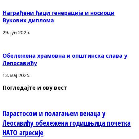
Награђени ђаци генерација и носиоци
Вукових диплома
29. јун 2025.
Обележена храмовна и општинска слава у
Лепосавићу
13. мај 2025.
Погледајте и ову вест
Парастосом и полагањем венаца у
Леосавићу обележена годишњица почетка
НАТО агресије