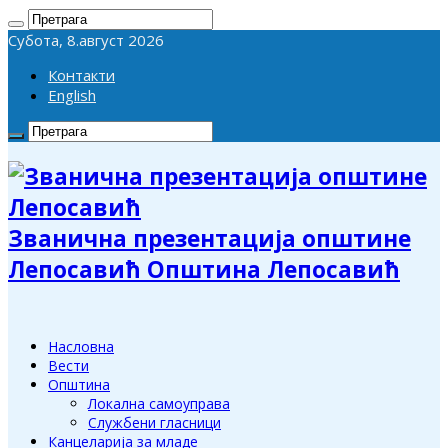
Субота, 8.август 2026
Контакти
English
Званична презентација општине
Лепосавић Општина Лепосавић
Насловна
Вести
Општина
Локална самоуправа
Службени гласници
Канцеларија за младе