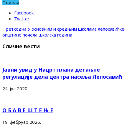
Подели
Facebook
Twitter
Претходна
У основним и средњим школама лепосавићке
општине почела школска година
Сличне вести
Јавни увид у Нацрт плана детаљне
регулације дела центра насеља Лепосавић
24. јул 2020.
О Б А В Е Ш Т Е Њ Е
19. фебруар 2026.