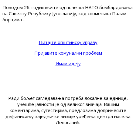
Поводом 26. годишњице од почетка НАТО бомбардовања
на Савезну Републику Југославију, код споменика Палим
борцима …
Питајте општинску управу
Пријавите комунални проблем
Имам идеју
Ради бољег сагледавања потреба локалне заједнице,
учешће јавности је од великог значаја. Вашим
коментарима, сугестијама, предлозима допринесите
дефинисању заједничке визије уређења центра насеља
Лепосавић.