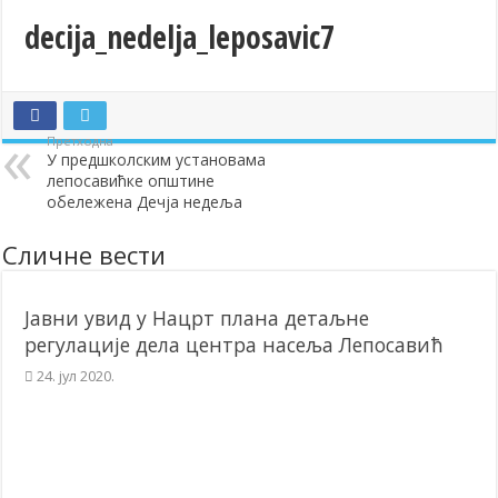
Обавештење
decija_nedelja_leposavic7
Лепосавић прославио Светог Василија
Додела подстицаја за подршку развоју привреде и предузетништв
Полагањем венаца и свечаном академијом у Сочаници обележена
Претходна
У предшколским установама
Братске и пријатељске општине и грдови уручили поклон пакети
лепосавићке општине
ОБАВЕШТЕЊЕ – Бесплатан СкиПас 2024
обележена Дечја недеља
Сличне вести
Јавни увид у Нацрт плана детаљне
регулације дела центра насеља Лепосавић
24. јул 2020.