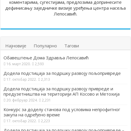
коментарима, сугестијама, предлозима допринесите
дефинисању заједничке визије уређења центра насеља
Лепосавић.
Најновије
Популарно
Тагови
Обавештење Дома Здравља Лепосавић
16. март 2020.
2,593
Додела подстицаја за подршку развоју пољопривреде
17. октобар 2022.
2,313
Додела подстицаја за подршку развоју привреде и
предузетништва на територији АП Косово и Метохија
20. фебруар 2024.
2,231
Конкурс за доделу станова под условима непрофитног
закупа на одређено време
17. октобар 2022.
2,223
Додела подстицаја за подршку развоју пољопривреде –