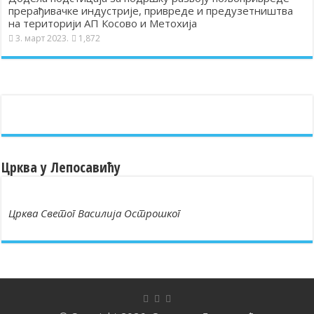
прерађивачке индустрије, привреде и предузетништва
на територији АП Косово и Метохија
3. март 2023.
1,872
Црква у Лепосавићу
Црква Светог Василија Острошког