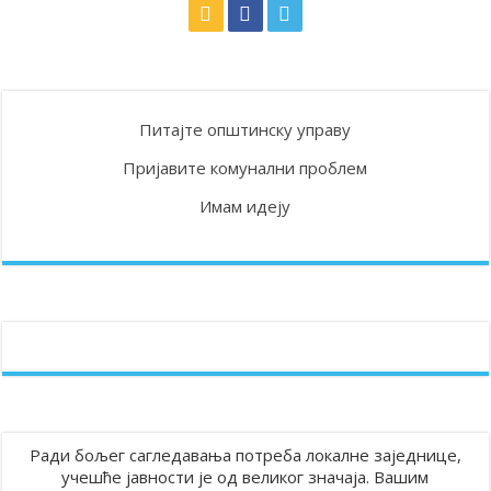
Питајте општинску управу
Пријавите комунални проблем
Имам идеју
Ради бољег сагледавања потреба локалне заједнице,
учешће јавности је од великог значаја. Вашим