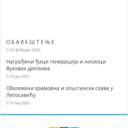
О Б А В Е Ш Т Е Њ Е
19. фебруар 2026.
Награђени ђаци генерација и носиоци
Вукових диплома
29. јун 2025.
Обележена храмовна и општинска слава у
Лепосавићу
13. мај 2025.