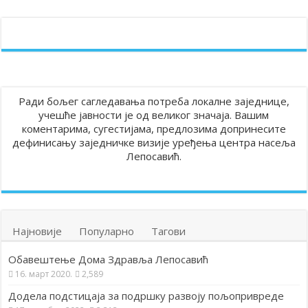
Ради бољег сагледавања потреба локалне заједнице,
учешће јавности је од великог значаја. Вашим
коментарима, сугестијама, предлозима допринесите
дефинисању заједничке визије уређења центра насеља
Лепосавић.
Најновије
Популарно
Тагови
Обавештење Дома Здравља Лепосавић
16. март 2020.
2,589
Додела подстицаја за подршку развоју пољопривреде