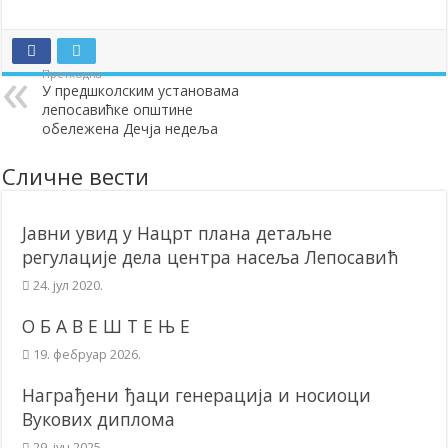
Додела подстицаја за подршку развоју привреде и предузетништв
Полагањем венаца и свечаном академијом у Сочаници обележена
Претходна
У предшколским установама
Братске и пријатељске општине и грдови уручили поклон пакети
лепосавићке општине
ОБАВЕШТЕЊЕ – Бесплатан СкиПас 2024
обележена Дечја недеља
Сличне вести
Јавни увид у Нацрт плана детаљне
регулације дела центра насеља Лепосавић
24. јул 2020.
О Б А В Е Ш Т Е Њ Е
19. фебруар 2026.
Награђени ђаци генерација и носиоци
Вукових диплома
29. јун 2025.