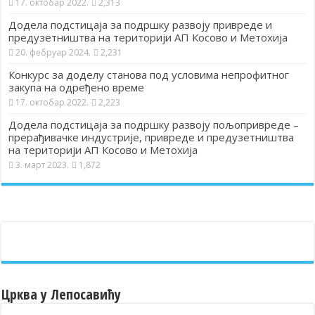
17. октобар 2022.
2,313
Додела подстицаја за подршку развоју привреде и
предузетништва на територији АП Косово и Метохија
20. фебруар 2024.
2,231
Конкурс за доделу станова под условима непрофитног
закупа на одређено време
17. октобар 2022.
2,223
Додела подстицаја за подршку развоју пољопривреде –
прерађивачке индустрије, привреде и предузетништва
на територији АП Косово и Метохија
3. март 2023.
1,872
Црква у Лепосавићу