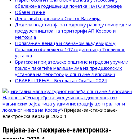
обележена годишњица почетка НАТО агресије
Обавештење
Лепосавић прославио Светог Василија
Додела подстицаја за подршку развоју привреде и
предузетништва на територији АП Косово и
Метохија
Полагањем венаца и свечаном академијом у
Сочаници обележена 107.годишњица Топличког
устанка
Братске и пријатељске општине и грдови уручили
поклон пакетиће малишанима из предшколских
установа на територији општине Лепосавић
ОБАВЕШТЕЊЕ – Бесплатан СкиПас 2024
Насловна
/
“Унапређење укључивања дипломаца из
мањинских заједница у администрацију централног и
локалног нивоа на Косову“
/
Пријава-за-стажирање-
електронска-верзија-2020-1
Пријава-за-стажирање-електронска-