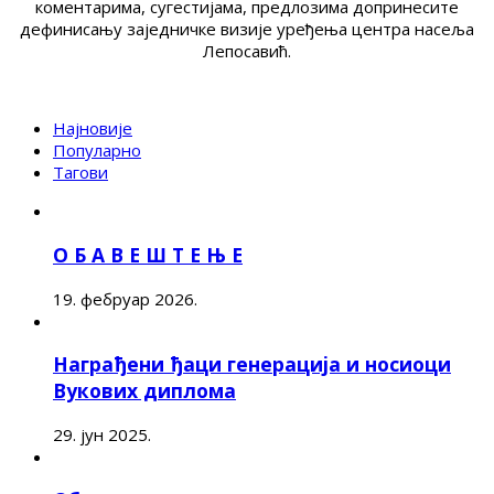
коментарима, сугестијама, предлозима допринесите
дефинисању заједничке визије уређења центра насеља
Лепосавић.
Најновије
Популарно
Тагови
О Б А В Е Ш Т Е Њ Е
19. фебруар 2026.
Награђени ђаци генерација и носиоци
Вукових диплома
29. јун 2025.