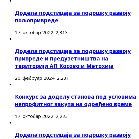
Додела подстицаја за подршку развоју
пољопривреде
17. октобар 2022.
2,313
Додела подстицаја за подршку развоју
привреде и предузетништва на
територији АП Косово и Метохија
20. фебруар 2024.
2,231
Конкурс за доделу станова под условима
непрофитног закупа на одређено време
17. октобар 2022.
2,223
Додела подстицаја за подршку развоју