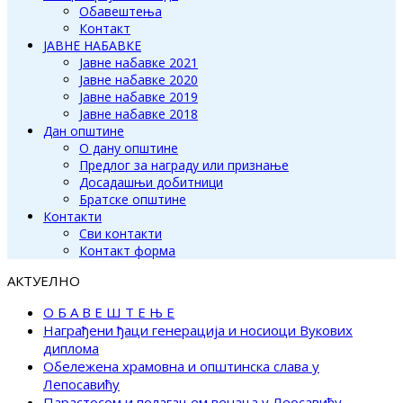
Обавештења
Контакт
ЈАВНЕ НАБАВКЕ
Јавне набавке 2021
Јавне набавке 2020
Јавне набавке 2019
Јавне набавке 2018
Дан општине
О дану општине
Предлог за награду или признање
Досадашњи добитници
Братске општине
Контакти
Сви контакти
Контакт форма
АКТУЕЛНО
О Б А В Е Ш Т Е Њ Е
Награђени ђаци генерација и носиоци Вукових
диплома
Обележена храмовна и општинска слава у
Лепосавићу
Парастосом и полагањем венаца у Леосавићу