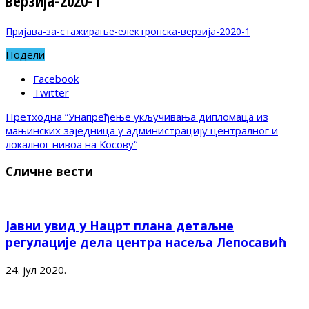
верзија-2020-1
Пријава-за-стажирање-електронска-верзија-2020-1
Подели
Facebook
Twitter
Претходна
“Унапређење укључивања дипломаца из
мањинских заједница у администрацију централног и
локалног нивоа на Косову“
Сличне вести
Јавни увид у Нацрт плана детаљне
регулације дела центра насеља Лепосавић
24. јул 2020.