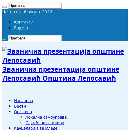
Четвртак, 6.август 2026
Контакти
English
Званична презентација општине
Лепосавић Општина Лепосавић
Насловна
Вести
Општина
Локална самоуправа
Службени гласници
Канцеларија за младе