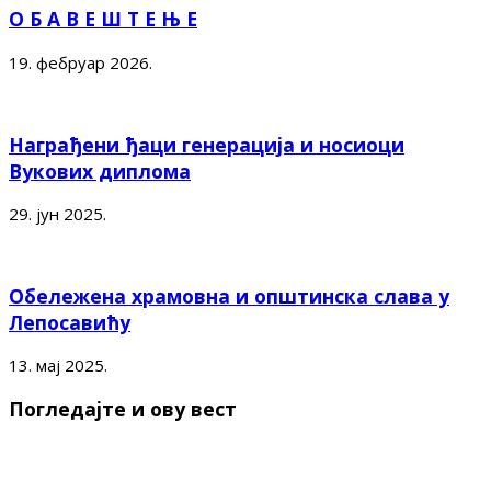
О Б А В Е Ш Т Е Њ Е
19. фебруар 2026.
Награђени ђаци генерација и носиоци
Вукових диплома
29. јун 2025.
Обележена храмовна и општинска слава у
Лепосавићу
13. мај 2025.
Погледајте и ову вест