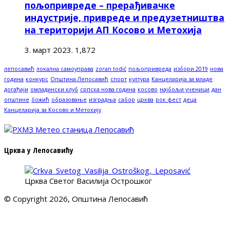
пољопривреде – прерађивачке
индустрије, привреде и предузетништва
на територији АП Косово и Метохија
3. март 2023.
1,872
лепосавић
локална самоуправа
zoran todić
пољопривреда
избори 2019
нова
година
конкурс
Општина Лепосавић
спорт
култура
Канцеларија за младе
догађаји
омладински клуб
српска нова година
косово
најбољи ученици
дан
општине
божић
образовање
изградња
сабор
црква
рок фест
деца
Канцеларија за Косово и Метохију
Црква у Лепосавићу
Црква Светог Василија Острошког
© Copyright 2026, Општина Лепосавић