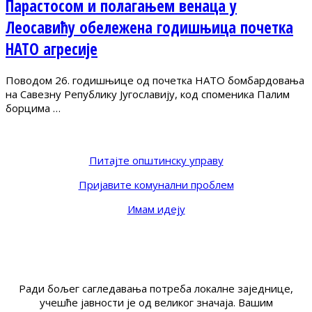
Парастосом и полагањем венаца у
Леосавићу обележена годишњица почетка
НАТО агресије
Поводом 26. годишњице од почетка НАТО бомбардовања
на Савезну Републику Југославију, код споменика Палим
борцима …
Питајте општинску управу
Пријавите комунални проблем
Имам идеју
Ради бољег сагледавања потреба локалне заједнице,
учешће јавности је од великог значаја. Вашим