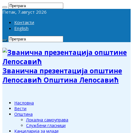
Петак, 7.август 2026
Контакти
English
Званична презентација општине
Лепосавић Општина Лепосавић
Насловна
Вести
Општина
Локална самоуправа
Службени гласници
Канцеларија за младе