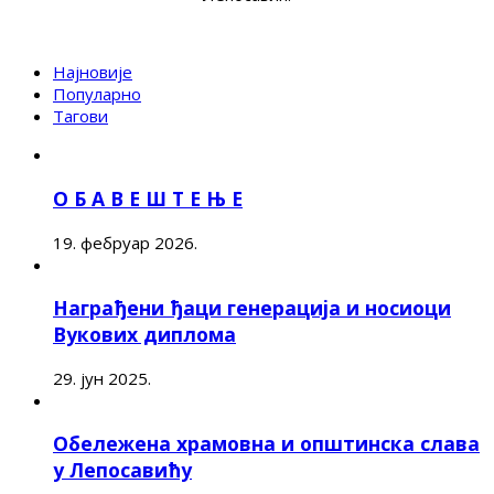
Најновије
Популарно
Тагови
О Б А В Е Ш Т Е Њ Е
19. фебруар 2026.
Награђени ђаци генерација и носиоци
Вукових диплома
29. јун 2025.
Обележена храмовна и општинска слава
у Лепосавићу