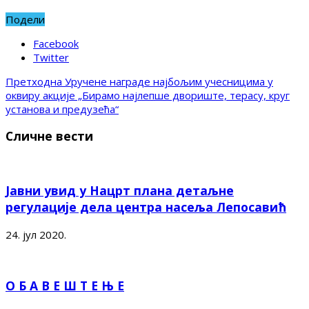
Подели
Facebook
Twitter
Претходна
Уручене награде најбољим учесницима у
оквиру акције „Бирамо најлепше двориште, терасу, круг
установа и предузећа“
Сличне вести
Јавни увид у Нацрт плана детаљне
регулације дела центра насеља Лепосавић
24. јул 2020.
О Б А В Е Ш Т Е Њ Е