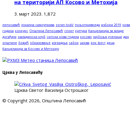
на територији АП Косово и Метохија
3. март 2023.
1,872
лепосавић
локална самоуправа
zoran todić
пољопривреда
избори 2019
нова
година
конкурс
Општина Лепосавић
спорт
култура
Канцеларија за младе
догађаји
омладински клуб
српска нова година
косово
најбољи ученици
дан
општине
божић
образовање
изградња
сабор
црква
рок фест
деца
Канцеларија за Косово и Метохију
Црква у Лепосавићу
Црква Светог Василија Острошког
© Copyright 2026, Општина Лепосавић