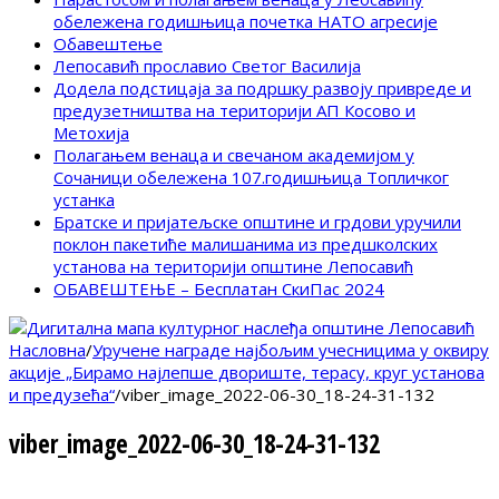
обележена годишњица почетка НАТО агресије
Обавештење
Лепосавић прославио Светог Василија
Додела подстицаја за подршку развоју привреде и
предузетништва на територији АП Косово и
Метохија
Полагањем венаца и свечаном академијом у
Сочаници обележена 107.годишњица Топличког
устанка
Братске и пријатељске општине и грдови уручили
поклон пакетиће малишанима из предшколских
установа на територији општине Лепосавић
ОБАВЕШТЕЊЕ – Бесплатан СкиПас 2024
Насловна
/
Уручене награде најбољим учесницима у оквиру
акције „Бирамо најлепше двориште, терасу, круг установа
и предузећа“
/
viber_image_2022-06-30_18-24-31-132
viber_image_2022-06-30_18-24-31-132