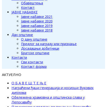
Обавештења
Контакт
ЈАВНЕ НАБАВКЕ
Јавне набавке 2021
Јавне набавке 2020
Јавне набавке 2019
Јавне набавке 2018
Дан општине
О дану општине
Предлог за награду или признање
Досадашњи добитници
Братске општине
Контакти
Сви контакти
Контакт форма
АКТУЕЛНО
О Б А В Е Ш Т Е Њ Е
Награђени ђаци генерација и носиоци Вукових
диплома
Обележена храмовна и општинска слава у
Лепосавићу
Парастосом и полагањем венаца у Леосавићу