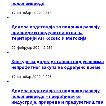
пољопривреде
17. октобар 2022.
2,313
Додела подстицаја за подршку развоју
привреде и предузетништва на
територији АП Косово и Метохија
20. фебруар 2024.
2,231
Конкурс за доделу станова под условима
непрофитног закупа на одређено време
17. октобар 2022.
2,223
Додела подстицаја за подршку развоју
пољопривреде – прерађивачке
индустрије, привреде и предузетништва