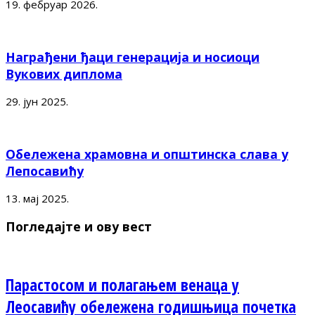
19. фебруар 2026.
Награђени ђаци генерација и носиоци
Вукових диплома
29. јун 2025.
Обележена храмовна и општинска слава у
Лепосавићу
13. мај 2025.
Погледајте и ову вест
Парастосом и полагањем венаца у
Леосавићу обележена годишњица почетка