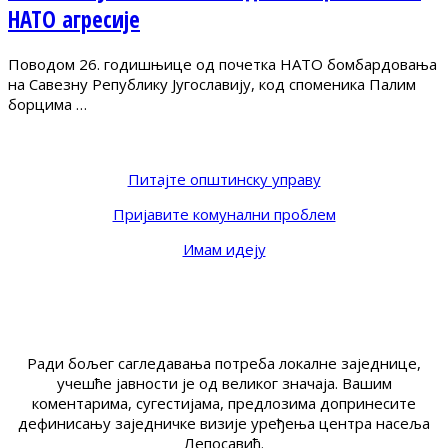
НАТО агресије
Поводом 26. годишњице од почетка НАТО бомбардовања
на Савезну Републику Југославију, код споменика Палим
борцима …
Питајте општинску управу
Пријавите комунални проблем
Имам идеју
Ради бољег сагледавања потреба локалне заједнице,
учешће јавности је од великог значаја. Вашим
коментарима, сугестијама, предлозима допринесите
дефинисању заједничке визије уређења центра насеља
Лепосавић.