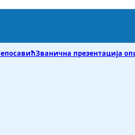
Званична презентација о