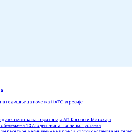
ма
ена годишњица почетка НАТО агресије
редузетништва на територији АП Косово и Метохија
 обележена 107.годишњица Топличког устанка
клон пакетиће малишанима из предшколских установа на тер