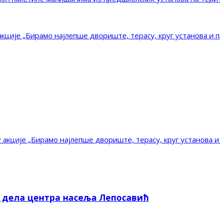
кције „Бирамо најлепше двориште, терасу, круг установа и 
акције „Бирамо најлепше двориште, терасу, круг установа и
е дела центра насеља Лепосавић