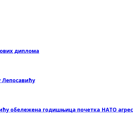
кових диплома
у Лепосавићу
вићу обележена годишњица почетка НАТО агрес