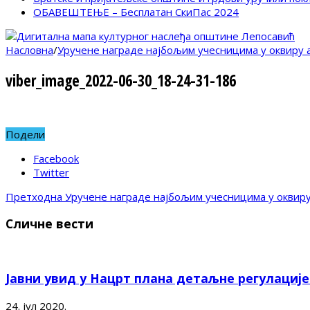
ОБАВЕШТЕЊЕ – Бесплатан СкиПас 2024
Насловна
/
Уручене награде најбољим учесницима у оквиру а
viber_image_2022-06-30_18-24-31-186
Подели
Facebook
Twitter
Претходна
Уручене награде најбољим учесницима у оквиру 
Сличне вести
Јавни увид у Нацрт плана детаљне регулациј
24. јул 2020.