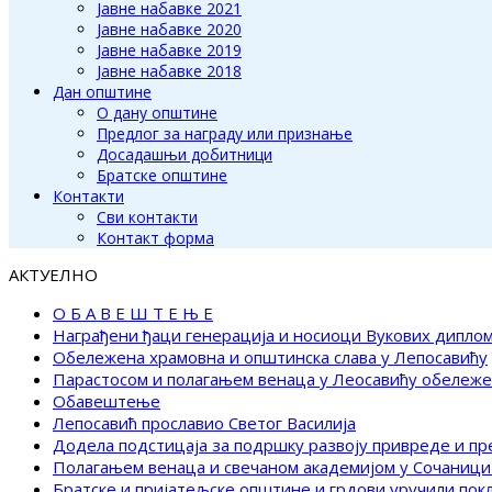
Јавне набавке 2021
Јавне набавке 2020
Јавне набавке 2019
Јавне набавке 2018
Дан општине
О дану општине
Предлог за награду или признање
Досадашњи добитници
Братске општине
Контакти
Сви контакти
Контакт форма
АКТУЕЛНО
О Б А В Е Ш Т Е Њ Е
Награђени ђаци генерација и носиоци Вукових дипло
Обележена храмовна и општинска слава у Лепосавићу
Парастосом и полагањем венаца у Леосавићу обележ
Обавештење
Лепосавић прославио Светог Василија
Додела подстицаја за подршку развоју привреде и п
Полагањем венаца и свечаном академијом у Сочаници
Братске и пријатељске општине и грдови уручили по