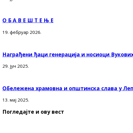
О Б А В Е Ш Т Е Њ Е
19. фебруар 2026.
Награђени ђаци генерација и носиоци Вукови
29. јун 2025.
Обележена храмовна и општинска слава у Ле
13. мај 2025.
Погледајте и ову вест