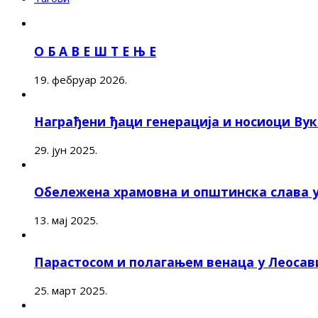
О Б А В Е Ш Т Е Њ Е
19. фебруар 2026.
Награђени ђаци генерација и носиоци Ву
29. јун 2025.
Обележена храмовна и општинска слава 
13. мај 2025.
Парастосом и полагањем венаца у Леоса
25. март 2025.