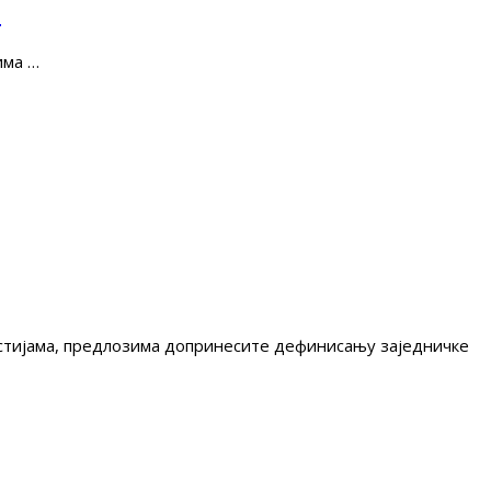
е
има …
гестијама, предлозима допринесите дефинисању заједничке