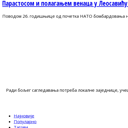
Парастосом и полагањем венаца у Леосавићу
Поводом 26. годишњице од почетка НАТО бомбардовања на 
Ради бољег сагледавања потреба локалне заједнице, учеш
Најновије
Популарно
Тагови