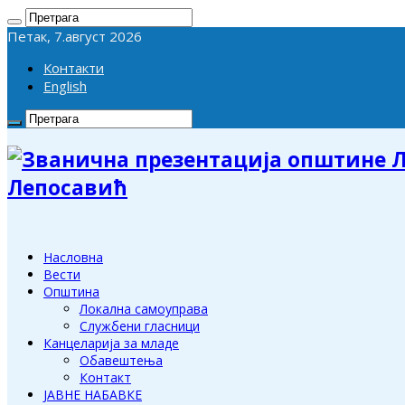
Петак, 7.август 2026
Контакти
English
Лепосавић
Насловна
Вести
Општина
Локална самоуправа
Службени гласници
Канцеларија за младе
Обавештења
Контакт
ЈАВНЕ НАБАВКЕ