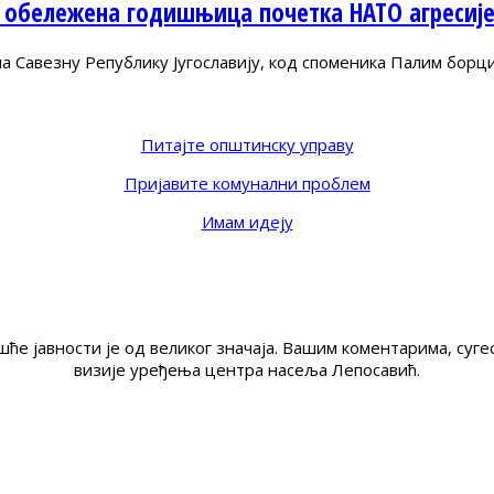
 обележена годишњица почетка НАТО агресиј
Савезну Републику Југославију, код споменика Палим борц
Питајте општинску управу
Пријавите комунални проблем
Имам идеју
ће јавности је од великог значаја. Вашим коментарима, су
визије уређења центра насеља Лепосавић.