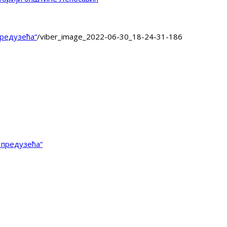
предузећа“
/
viber_image_2022-06-30_18-24-31-186
 предузећа“