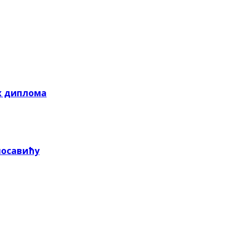
х диплома
посавићу