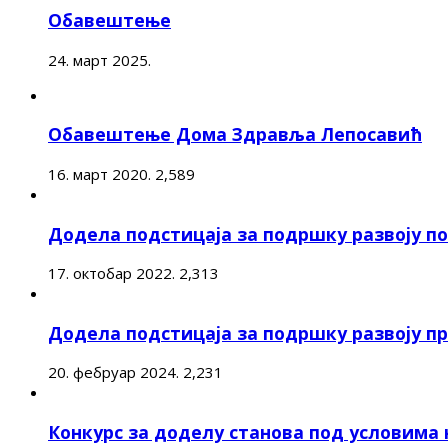
Обавештење
24. март 2025.
Обавештење Дома Здравља Лепосавић
16. март 2020.
2,589
Додела подстицаја за подршку развоју 
17. октобар 2022.
2,313
Додела подстицаја за подршку развоју п
20. фебруар 2024.
2,231
Конкурс за доделу станова под условима