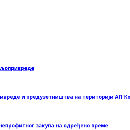
пољопривреде
ривреде и предузетништва на територији АП Ко
 непрофитног закупа на одређено време