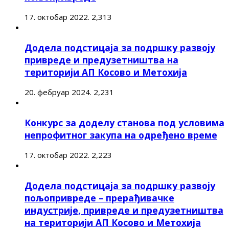
17. октобар 2022.
2,313
Додела подстицаја за подршку развоју
привреде и предузетништва на
територији АП Косово и Метохија
20. фебруар 2024.
2,231
Конкурс за доделу станова под условима
непрофитног закупа на одређено време
17. октобар 2022.
2,223
Додела подстицаја за подршку развоју
пољопривреде – прерађивачке
индустрије, привреде и предузетништва
на територији АП Косово и Метохија