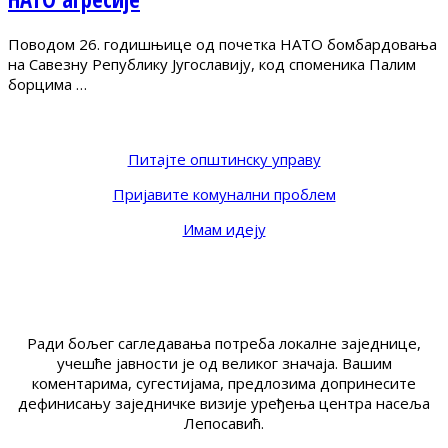
Поводом 26. годишњице од почетка НАТО бомбардовања
на Савезну Републику Југославију, код споменика Палим
борцима …
Питајте општинску управу
Пријавите комунални проблем
Имам идеју
Ради бољег сагледавања потреба локалне заједнице,
учешће јавности је од великог значаја. Вашим
коментарима, сугестијама, предлозима допринесите
дефинисању заједничке визије уређења центра насеља
Лепосавић.