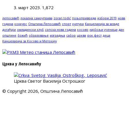
3. март 2023.
1,872
лепосавић
локална самоуправа
zoran todić
пољопривреда
избори 2019
нова
година
конкурс
Општина Лепосавић
спорт
култура
Канцеларија за младе
догађаји
омладински клуб
српска нова година
косово
најбољи ученици
дан
општине
божић
образовање
изградња
сабор
црква
рок фест
деца
Канцеларија за Косово и Метохију
Црква у Лепосавићу
Црква Светог Василија Острошког
© Copyright 2026, Општина Лепосавић