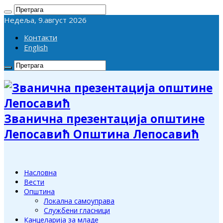
Недеља, 9.август 2026
Контакти
English
Званична презентација општине
Лепосавић Општина Лепосавић
Насловна
Вести
Општина
Локална самоуправа
Службени гласници
Канцеларија за младе