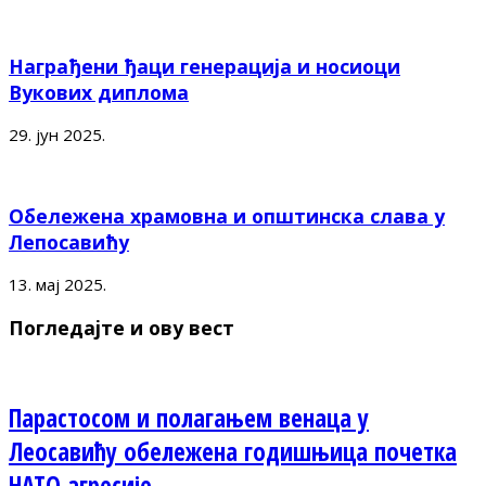
Награђени ђаци генерација и носиоци
Вукових диплома
29. јун 2025.
Обележена храмовна и општинска слава у
Лепосавићу
13. мај 2025.
Погледајте и ову вест
Парастосом и полагањем венаца у
Леосавићу обележена годишњица почетка
НАТО агресије