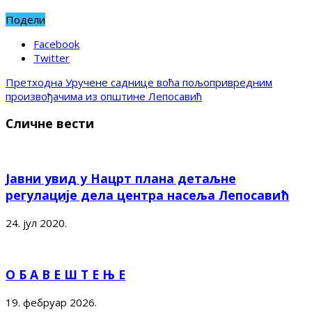
Подели
Facebook
Twitter
Претходна
Уручене саднице воћа пољопривредним
произвођачима из општине Лепосавић
Сличне вести
Јавни увид у Нацрт плана детаљне
регулације дела центра насеља Лепосавић
24. јул 2020.
О Б А В Е Ш Т Е Њ Е
19. фебруар 2026.