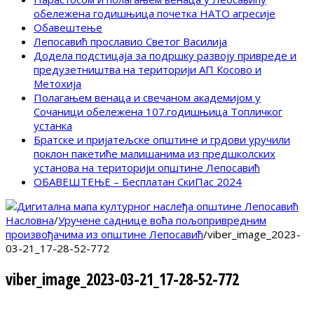
обележена годишњица почетка НАТО агресије
Обавештење
Лепосавић прославио Светог Василија
Додела подстицаја за подршку развоју привреде и
предузетништва на територији АП Косово и
Метохија
Полагањем венаца и свечаном академијом у
Сочаници обележена 107.годишњица Топличког
устанка
Братске и пријатељске општине и грдови уручили
поклон пакетиће малишанима из предшколских
установа на територији општине Лепосавић
ОБАВЕШТЕЊЕ – Бесплатан СкиПас 2024
Насловна
/
Уручене саднице воћа пољопривредним
произвођачима из општине Лепосавић
/
viber_image_2023-
03-21_17-28-52-772
viber_image_2023-03-21_17-28-52-772