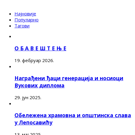
Најновије
Популарно
Тагови
О Б А В Е Ш Т Е Њ Е
19. фебруар 2026.
Награђени ђаци генерација и носиоци
Вукових диплома
29. јун 2025.
Обележена храмовна и општинска слава
у Лепосавићу
13. мај 2025.