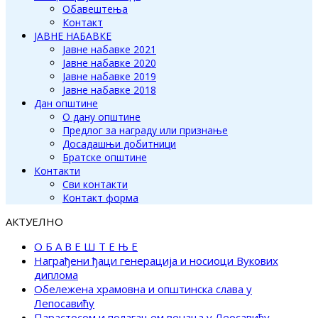
Обавештења
Контакт
ЈАВНЕ НАБАВКЕ
Јавне набавке 2021
Јавне набавке 2020
Јавне набавке 2019
Јавне набавке 2018
Дан општине
О дану општине
Предлог за награду или признање
Досадашњи добитници
Братске општине
Контакти
Сви контакти
Контакт форма
АКТУЕЛНО
О Б А В Е Ш Т Е Њ Е
Награђени ђаци генерација и носиоци Вукових
диплома
Обележена храмовна и општинска слава у
Лепосавићу
Парастосом и полагањем венаца у Леосавићу