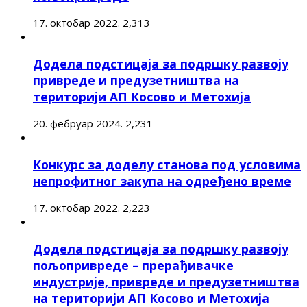
17. октобар 2022.
2,313
Додела подстицаја за подршку развоју
привреде и предузетништва на
територији АП Косово и Метохија
20. фебруар 2024.
2,231
Конкурс за доделу станова под условима
непрофитног закупа на одређено време
17. октобар 2022.
2,223
Додела подстицаја за подршку развоју
пољопривреде – прерађивачке
индустрије, привреде и предузетништва
на територији АП Косово и Метохија