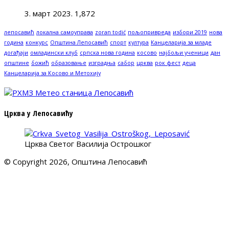
3. март 2023.
1,872
лепосавић
локална самоуправа
zoran todić
пољопривреда
избори 2019
нова
година
конкурс
Општина Лепосавић
спорт
култура
Канцеларија за младе
догађаји
омладински клуб
српска нова година
косово
најбољи ученици
дан
општине
божић
образовање
изградња
сабор
црква
рок фест
деца
Канцеларија за Косово и Метохију
Црква у Лепосавићу
Црква Светог Василија Острошког
© Copyright 2026, Општина Лепосавић