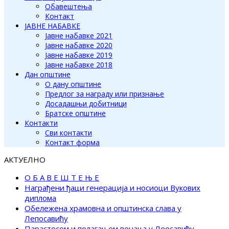
Обавештења
Контакт
ЈАВНЕ НАБАВКЕ
Јавне набавке 2021
Јавне набавке 2020
Јавне набавке 2019
Јавне набавке 2018
Дан општине
О дану општине
Предлог за награду или признање
Досадашњи добитници
Братске општине
Контакти
Сви контакти
Контакт форма
АКТУЕЛНО
О Б А В Е Ш Т Е Њ Е
Награђени ђаци генерација и носиоци Вукових
диплома
Обележена храмовна и општинска слава у
Лепосавићу
Парастосом и полагањем венаца у Леосавићу