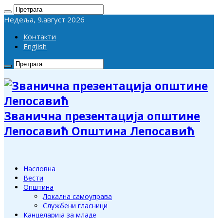
Недеља, 9.август 2026
Контакти
English
Званична презентација општине
Лепосавић Општина Лепосавић
Насловна
Вести
Општина
Локална самоуправа
Службени гласници
Канцеларија за младе