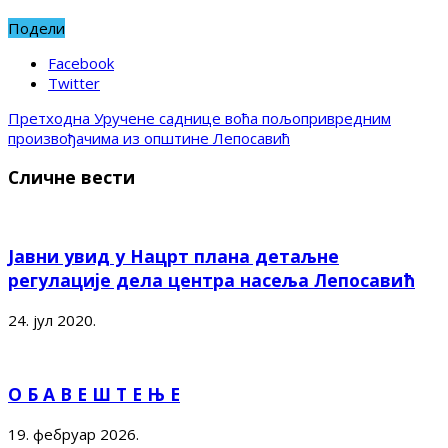
Подели
Facebook
Twitter
Претходна
Уручене саднице воћа пољопривредним
произвођачима из општине Лепосавић
Сличне вести
Јавни увид у Нацрт плана детаљне
регулације дела центра насеља Лепосавић
24. јул 2020.
О Б А В Е Ш Т Е Њ Е
19. фебруар 2026.