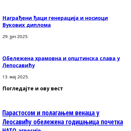
Награђени ђаци генерација и носиоци
Вукових диплома
29. јун 2025.
Обележена храмовна и општинска слава у
Лепосавићу
13. мај 2025.
Погледајте и ову вест
Парастосом и полагањем венаца у
Леосавићу обележена годишњица почетка
НАТО агресије