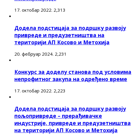
17. октобар 2022.
2,313
Додела подстицаја за подршку развоју
привреде и предузетништва на
територији АП Косово и Метохија
20. фебруар 2024.
2,231
Конкурс за доделу станова под условима
непрофитног закупа на одређено време
17. октобар 2022.
2,223
Додела подстицаја за подршку развоју
пољопривреде – прерађивачке
индустрије, привреде и предузетништва
на територији АП Косово и Метохија