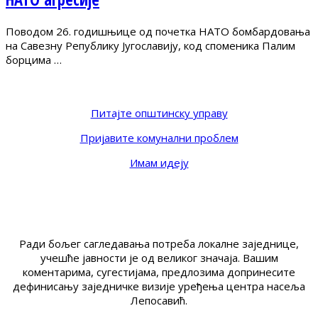
Поводом 26. годишњице од почетка НАТО бомбардовања
на Савезну Републику Југославију, код споменика Палим
борцима …
Питајте општинску управу
Пријавите комунални проблем
Имам идеју
Ради бољег сагледавања потреба локалне заједнице,
учешће јавности је од великог значаја. Вашим
коментарима, сугестијама, предлозима допринесите
дефинисању заједничке визије уређења центра насеља
Лепосавић.