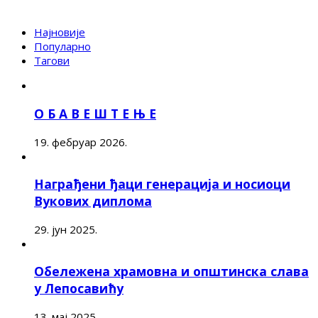
Најновије
Популарно
Тагови
О Б А В Е Ш Т Е Њ Е
19. фебруар 2026.
Награђени ђаци генерација и носиоци
Вукових диплома
29. јун 2025.
Обележена храмовна и општинска слава
у Лепосавићу
13. мај 2025.