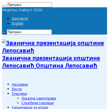
Недеља, 9.август 2026
Контакти
English
Званична презентација општине
Лепосавић Општина Лепосавић
Насловна
Вести
Општина
Локална самоуправа
Службени гласници
Канцеларија за младе