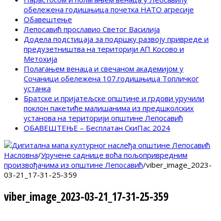
обележена годишњица почетка НАТО агресије
Обавештење
Лепосавић прославио Светог Василија
Додела подстицаја за подршку развоју привреде и
предузетништва на територији АП Косово и
Метохија
Полагањем венаца и свечаном академијом у
Сочаници обележена 107.годишњица Топличког
устанка
Братске и пријатељске општине и грдови уручили
поклон пакетиће малишанима из предшколских
установа на територији општине Лепосавић
ОБАВЕШТЕЊЕ – Бесплатан СкиПас 2024
Насловна
/
Уручене саднице воћа пољопривредним
произвођачима из општине Лепосавић
/
viber_image_2023-
03-21_17-31-25-359
viber_image_2023-03-21_17-31-25-359