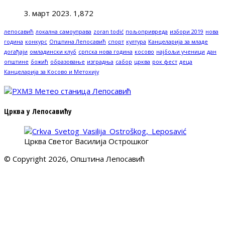
3. март 2023.
1,872
лепосавић
локална самоуправа
zoran todić
пољопривреда
избори 2019
нова
година
конкурс
Општина Лепосавић
спорт
култура
Канцеларија за младе
догађаји
омладински клуб
српска нова година
косово
најбољи ученици
дан
општине
божић
образовање
изградња
сабор
црква
рок фест
деца
Канцеларија за Косово и Метохију
Црква у Лепосавићу
Црква Светог Василија Острошког
© Copyright 2026, Општина Лепосавић