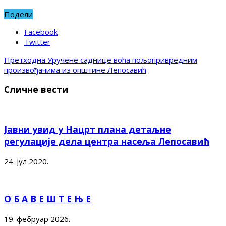
Подели
Facebook
Twitter
Претходна
Уручене саднице воћа пољопривредним
произвођачима из општине Лепосавић
Сличне вести
Јавни увид у Нацрт плана детаљне
регулације дела центра насеља Лепосавић
24. јул 2020.
О Б А В Е Ш Т Е Њ Е
19. фебруар 2026.