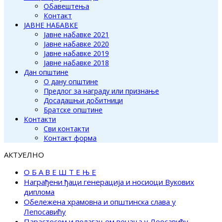
Обавештења
Контакт
ЈАВНЕ НАБАВКЕ
Јавне набавке 2021
Јавне набавке 2020
Јавне набавке 2019
Јавне набавке 2018
Дан општине
О дану општине
Предлог за награду или признање
Досадашњи добитници
Братске општине
Контакти
Сви контакти
Контакт форма
АКТУЕЛНО
О Б А В Е Ш Т Е Њ Е
Награђени ђаци генерација и носиоци Вукових
диплома
Обележена храмовна и општинска слава у
Лепосавићу
Парастосом и полагањем венаца у Леосавићу