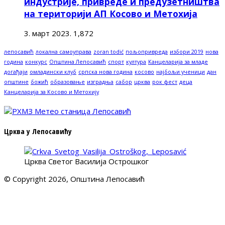
индустрије, привреде и предузетништва
на територији АП Косово и Метохија
3. март 2023.
1,872
лепосавић
локална самоуправа
zoran todić
пољопривреда
избори 2019
нова
година
конкурс
Општина Лепосавић
спорт
култура
Канцеларија за младе
догађаји
омладински клуб
српска нова година
косово
најбољи ученици
дан
општине
божић
образовање
изградња
сабор
црква
рок фест
деца
Канцеларија за Косово и Метохију
Црква у Лепосавићу
Црква Светог Василија Острошког
© Copyright 2026, Општина Лепосавић