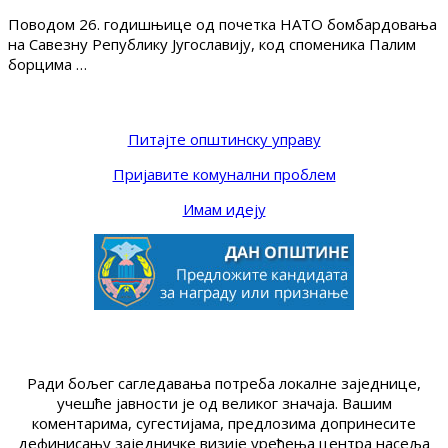
Поводом 26. годишњице од почетка НАТО бомбардовања
на Савезну Републику Југославију, код споменика Палим
борцима …
Питајте општинску управу
Пријавите комунални проблем
Имам идеју
Ради бољег сагледавања потреба локалне заједнице,
учешће јавности је од великог значаја. Вашим
коментарима, сугестијама, предлозима допринесите
дефинисању заједничке визије уређења центра насеља