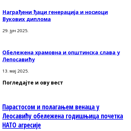
Награђени ђаци генерација и носиоци
Вукових диплома
29. јун 2025.
Обележена храмовна и општинска слава у
Лепосавићу
13. мај 2025.
Погледајте и ову вест
Парастосом и полагањем венаца у
Леосавићу обележена годишњица почетка
НАТО агресије