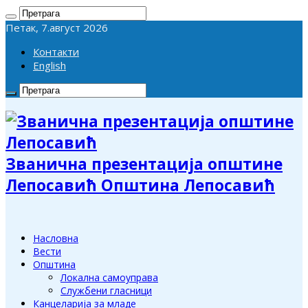
Петак, 7.август 2026
Контакти
English
Званична презентација општине
Лепосавић Општина Лепосавић
Насловна
Вести
Општина
Локална самоуправа
Службени гласници
Канцеларија за младе