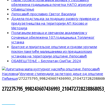
обележена годишњица почетка НАТО агресије
Обавештење
Лепосавић прославио Светог Василија
Додела подстицаја за подршку развоју привреде и
предузетништва на територији АП Косово и
Метохија
Полагањем венаца и свечаном академијом у
Сочаници обележена 107.годишњица Топличког
устанка
Братске и пријатељске општине и грдови уручили
поклон пакетиће малишанима из предшколских
установа на територији општине Лепосавић
ОБАВЕШТЕЊЕ – Бесплатан СкиПас 2024
Насловна
/
Уручене стипендије за петоро деце од општине
Пећинци
/
272275795_998243607436993_210472728238868
272275795_998243607436993_210472728238868053