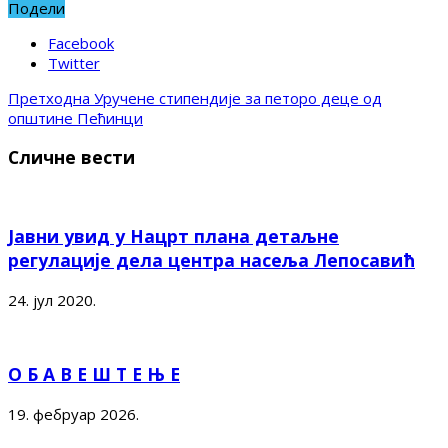
Подели
Facebook
Twitter
Претходна
Уручене стипендије за петоро деце од
општине Пећинци
Сличне вести
Јавни увид у Нацрт плана детаљне
регулације дела центра насеља Лепосавић
24. јул 2020.
О Б А В Е Ш Т Е Њ Е
19. фебруар 2026.