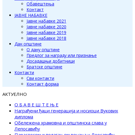
Обавештења
Контакт
ЈАВНЕ НАБАВКЕ
Јавне набавке 2021
Јавне набавке 2020
Јавне набавке 2019
Јавне набавке 2018
Дан општине
О дану општине
Предлог за награду или признање
Досадашњи добитници
Братске општине
Контакти
Сви контакти
Контакт форма
АКТУЕЛНО
О Б А В Е Ш Т Е Њ Е
Награђени ђаци генерација и носиоци Вукових
диплома
Обележена храмовна и општинска слава у
Лепосавићу
Парастосом и полагањем венаца у Леосавићу