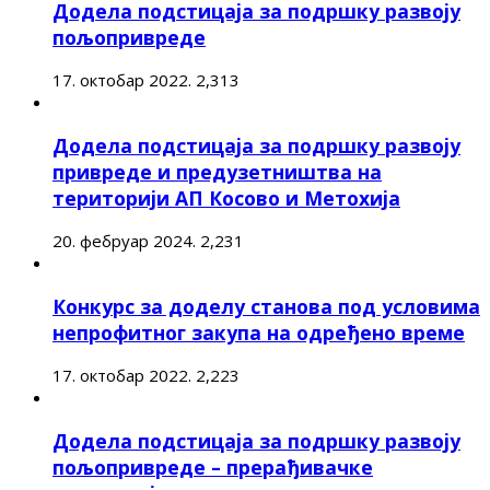
Додела подстицаја за подршку развоју
пољопривреде
17. октобар 2022.
2,313
Додела подстицаја за подршку развоју
привреде и предузетништва на
територији АП Косово и Метохија
20. фебруар 2024.
2,231
Конкурс за доделу станова под условима
непрофитног закупа на одређено време
17. октобар 2022.
2,223
Додела подстицаја за подршку развоју
пољопривреде – прерађивачке