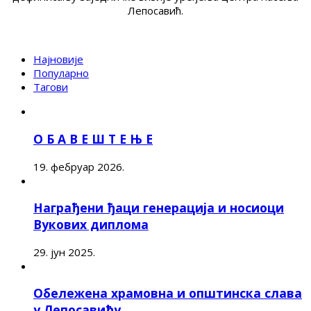
Лепосавић.
Најновије
Популарно
Тагови
О Б А В Е Ш Т Е Њ Е
19. фебруар 2026.
Награђени ђаци генерација и носиоци
Вукових диплома
29. јун 2025.
Обележена храмовна и општинска слава
у Лепосавићу