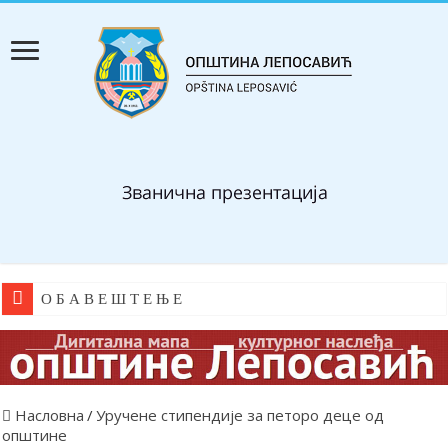
О Б А В Е Ш Т Е Њ Е
Насловна
/
Уручене стипендије за петоро деце од
општине