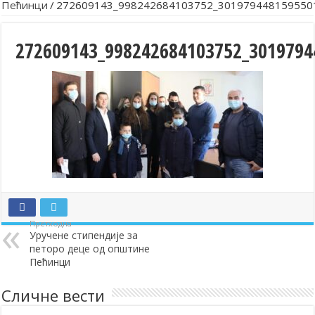
Пећинци
/
272609143_998242684103752_301979448159550
272609143_998242684103752_3019794
Претходна
Уручене стипендије за
петоро деце од општине
Пећинци
Сличне вести