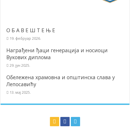
О Б А В Е Ш Т Е Њ Е
19. фебруар 2026.
Награђени ђаци генерација и носиоци
Вукових диплома
29. јун 2025.
Обележена храмовна и општинска слава у
Лепосавићу
13. мај 2025.