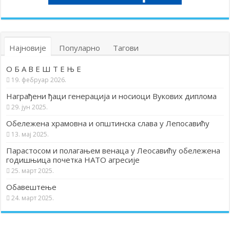
Најновије
Популарно
Тагови
О Б А В Е Ш Т Е Њ Е
19. фебруар 2026.
Награђени ђаци генерација и носиоци Вукових диплома
29. јун 2025.
Обележена храмовна и општинска слава у Лепосавићу
13. мај 2025.
Парастосом и полагањем венаца у Леосавићу обележена
годишњица почетка НАТО агресије
25. март 2025.
Обавештење
24. март 2025.