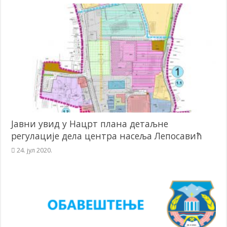
Јавни увид у Нацрт плана детаљне
регулације дела центра насеља Лепосавић
24. јул 2020.