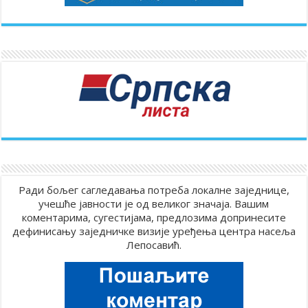
Ради бољег сагледавања потреба локалне заједнице,
учешће јавности је од великог значаја. Вашим
коментарима, сугестијама, предлозима допринесите
дефинисању заједничке визије уређења центра насеља
Лепосавић.