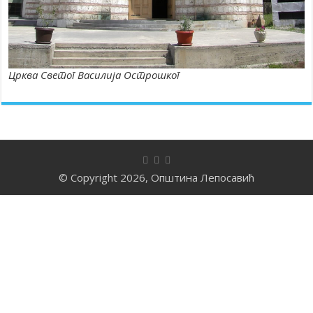
Црква Светог Василија Острошког
© Copyright 2026, Општина Лепосавић