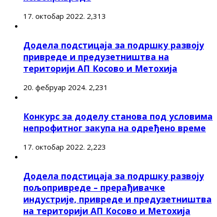
17. октобар 2022.
2,313
Додела подстицаја за подршку развоју
привреде и предузетништва на
територији АП Косово и Метохија
20. фебруар 2024.
2,231
Конкурс за доделу станова под условима
непрофитног закупа на одређено време
17. октобар 2022.
2,223
Додела подстицаја за подршку развоју
пољопривреде – прерађивачке
индустрије, привреде и предузетништва
на територији АП Косово и Метохија