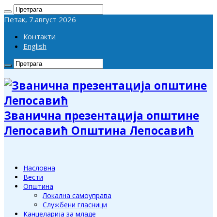
Петак, 7.август 2026
Контакти
English
Званична презентација општине
Лепосавић Општина Лепосавић
Насловна
Вести
Општина
Локална самоуправа
Службени гласници
Канцеларија за младе