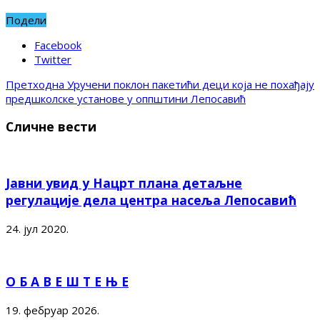
Подели
Facebook
Twitter
Претходна
Уручени поклон пакетићи деци која не похађају
предшколске установе у оппштини Лепосавић
Сличне вести
Јавни увид у Нацрт плана детаљне
регулације дела центра насеља Лепосавић
24. јул 2020.
О Б А В Е Ш Т Е Њ Е
19. фебруар 2026.