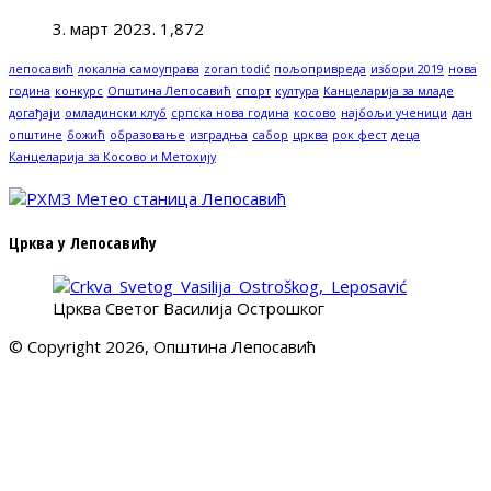
3. март 2023.
1,872
лепосавић
локална самоуправа
zoran todić
пољопривреда
избори 2019
нова
година
конкурс
Општина Лепосавић
спорт
култура
Канцеларија за младе
догађаји
омладински клуб
српска нова година
косово
најбољи ученици
дан
општине
божић
образовање
изградња
сабор
црква
рок фест
деца
Канцеларија за Косово и Метохију
Црква у Лепосавићу
Црква Светог Василија Острошког
© Copyright 2026, Општина Лепосавић