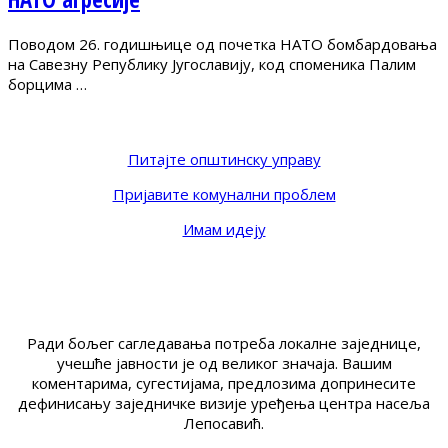
Поводом 26. годишњице од почетка НАТО бомбардовања
на Савезну Републику Југославију, код споменика Палим
борцима …
Питајте општинску управу
Пријавите комунални проблем
Имам идеју
Ради бољег сагледавања потреба локалне заједнице,
учешће јавности је од великог значаја. Вашим
коментарима, сугестијама, предлозима допринесите
дефинисању заједничке визије уређења центра насеља
Лепосавић.