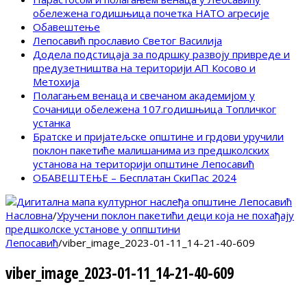
обележена годишњица почетка НАТО агресије
Обавештење
Лепосавић прославио Светог Василија
Додела подстицаја за подршку развоју привреде и
предузетништва на територији АП Косово и
Метохија
Полагањем венаца и свечаном академијом у
Сочаници обележена 107.годишњица Топличког
устанка
Братске и пријатељске општине и грдови уручили
поклон пакетиће малишанима из предшколских
установа на територији општине Лепосавић
ОБАВЕШТЕЊЕ – Бесплатан СкиПас 2024
Насловна
/
Уручени поклон пакетићи деци која не похађају
предшколске установе у оппштини
Лепосавић
/
viber_image_2023-01-11_14-21-40-609
viber_image_2023-01-11_14-21-40-609