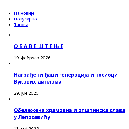
Најновије
Популарно
Тагови
О Б А В Е Ш Т Е Њ Е
19. фебруар 2026.
Награђени ђаци генерација и носиоци
Вукових диплома
29. јун 2025.
Обележена храмовна и општинска слава
у Лепосавићу
13. мај 2025.