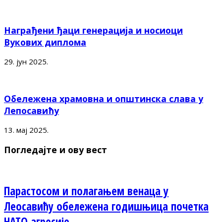
Награђени ђаци генерација и носиоци
Вукових диплома
29. јун 2025.
Обележена храмовна и општинска слава у
Лепосавићу
13. мај 2025.
Погледајте и ову вест
Парастосом и полагањем венаца у
Леосавићу обележена годишњица почетка
НАТО агресије