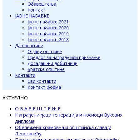
Обавештења
Контакт
ЈАВНЕ НАБАВКЕ
Јавне набавке 2021
Јавне набавке 2020
Јавне набавке 2019
Јавне набавке 2018
Дан општине
О дану општине
Предлог за награду или признање
Досадашњи добитници
Братске општине
Контакти
Сви контакти
Контакт форма
АКТУЕЛНО
О Б А В Е Ш Т Е Њ Е
Награђени ђаци генерација и носиоци Вукових
диплома
Обележена храмовна и општинска слава у
Лепосавићу
Парастосом и полагањем венаца у Леосавићу