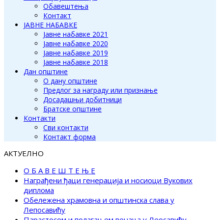
Обавештења
Контакт
ЈАВНЕ НАБАВКЕ
Јавне набавке 2021
Јавне набавке 2020
Јавне набавке 2019
Јавне набавке 2018
Дан општине
О дану општине
Предлог за награду или признање
Досадашњи добитници
Братске општине
Контакти
Сви контакти
Контакт форма
АКТУЕЛНО
О Б А В Е Ш Т Е Њ Е
Награђени ђаци генерација и носиоци Вукових
диплома
Обележена храмовна и општинска слава у
Лепосавићу
Парастосом и полагањем венаца у Леосавићу