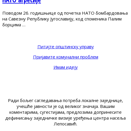
Поводом 26. годишњице од почетка НАТО бомбардовања
на Савезну Републику Југославију, код споменика Палим
борцима …
Питајте општинску управу
Пријавите комунални проблем
Имам идеју
Ради бољег сагледавања потреба локалне заједнице,
учешће јавности је од великог значаја. Вашим
коментарима, сугестијама, предлозима допринесите
дефинисању заједничке визије уређења центра насеља
Лепосавић.