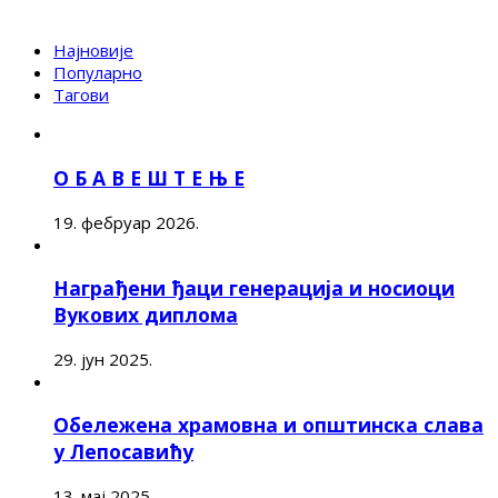
Најновије
Популарно
Тагови
О Б А В Е Ш Т Е Њ Е
19. фебруар 2026.
Награђени ђаци генерација и носиоци
Вукових диплома
29. јун 2025.
Обележена храмовна и општинска слава
у Лепосавићу
13. мај 2025.