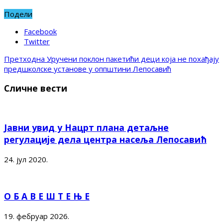
Подели
Facebook
Twitter
Претходна
Уручени поклон пакетићи деци која не похађају
предшколске установе у оппштини Лепосавић
Сличне вести
Јавни увид у Нацрт плана детаљне
регулације дела центра насеља Лепосавић
24. јул 2020.
О Б А В Е Ш Т Е Њ Е
19. фебруар 2026.