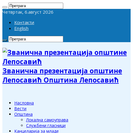
Четвртак, 6.август 2026
Контакти
English
Званична презентација општине
Лепосавић Општина Лепосавић
Насловна
Вести
Општина
Локална самоуправа
Службени гласници
Канцеларија за младе