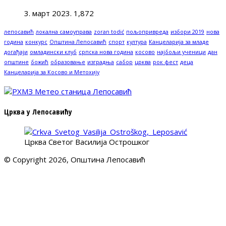
3. март 2023.
1,872
лепосавић
локална самоуправа
zoran todić
пољопривреда
избори 2019
нова
година
конкурс
Општина Лепосавић
спорт
култура
Канцеларија за младе
догађаји
омладински клуб
српска нова година
косово
најбољи ученици
дан
општине
божић
образовање
изградња
сабор
црква
рок фест
деца
Канцеларија за Косово и Метохију
Црква у Лепосавићу
Црква Светог Василија Острошког
© Copyright 2026, Општина Лепосавић