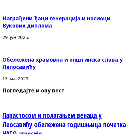
Награђени ђаци генерација и носиоци
Вукових диплома
29. јун 2025.
Обележена храмовна и општинска слава у
Лепосавићу
13. мај 2025.
Погледајте и ову вест
Парастосом и полагањем венаца у
Леосавићу обележена годишњица почетка
НАТО агресије