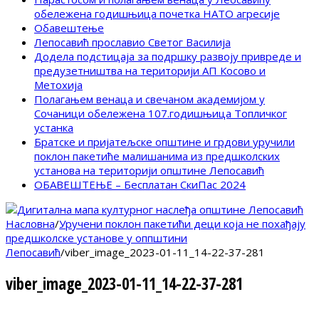
обележена годишњица почетка НАТО агресије
Обавештење
Лепосавић прославио Светог Василија
Додела подстицаја за подршку развоју привреде и
предузетништва на територији АП Косово и
Метохија
Полагањем венаца и свечаном академијом у
Сочаници обележена 107.годишњица Топличког
устанка
Братске и пријатељске општине и грдови уручили
поклон пакетиће малишанима из предшколских
установа на територији општине Лепосавић
ОБАВЕШТЕЊЕ – Бесплатан СкиПас 2024
Насловна
/
Уручени поклон пакетићи деци која не похађају
предшколске установе у оппштини
Лепосавић
/
viber_image_2023-01-11_14-22-37-281
viber_image_2023-01-11_14-22-37-281