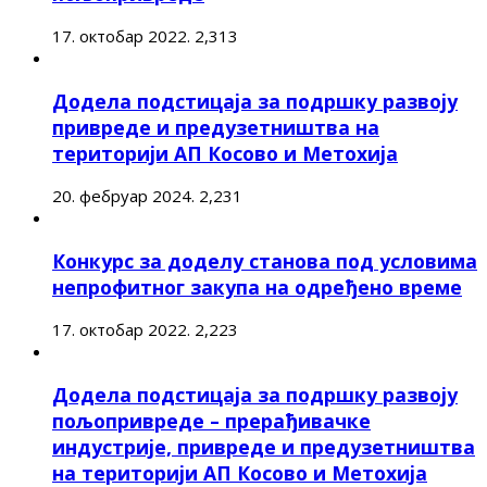
17. октобар 2022.
2,313
Додела подстицаја за подршку развоју
привреде и предузетништва на
територији АП Косово и Метохија
20. фебруар 2024.
2,231
Конкурс за доделу станова под условима
непрофитног закупа на одређено време
17. октобар 2022.
2,223
Додела подстицаја за подршку развоју
пољопривреде – прерађивачке
индустрије, привреде и предузетништва
на територији АП Косово и Метохија