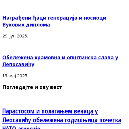
Награђени ђаци генерација и носиоци
Вукових диплома
29. јун 2025.
Обележена храмовна и општинска слава у
Лепосавићу
13. мај 2025.
Погледајте и ову вест
Парастосом и полагањем венаца у
Леосавићу обележена годишњица почетка
НАТО агресије