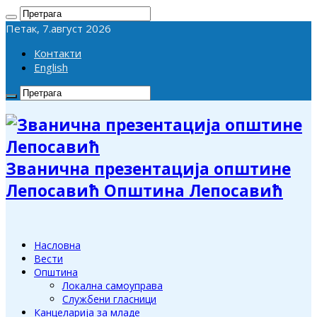
Петак, 7.август 2026
Контакти
English
Званична презентација општине
Лепосавић Општина Лепосавић
Насловна
Вести
Општина
Локална самоуправа
Службени гласници
Канцеларија за младе