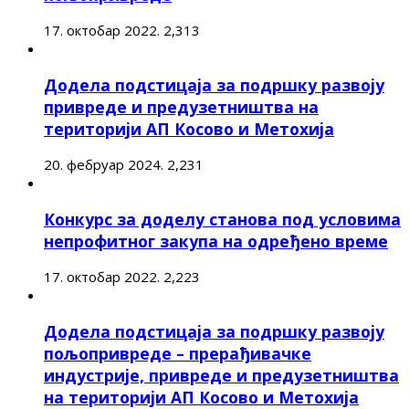
17. октобар 2022.
2,313
Додела подстицаја за подршку развоју
привреде и предузетништва на
територији АП Косово и Метохија
20. фебруар 2024.
2,231
Конкурс за доделу станова под условима
непрофитног закупа на одређено време
17. октобар 2022.
2,223
Додела подстицаја за подршку развоју
пољопривреде – прерађивачке
индустрије, привреде и предузетништва
на територији АП Косово и Метохија