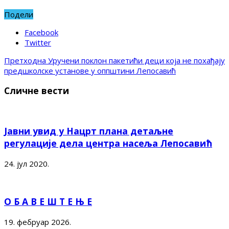
Подели
Facebook
Twitter
Претходна
Уручени поклон пакетићи деци која не похађају
предшколске установе у оппштини Лепосавић
Сличне вести
Јавни увид у Нацрт плана детаљне
регулације дела центра насеља Лепосавић
24. јул 2020.
О Б А В Е Ш Т Е Њ Е
19. фебруар 2026.