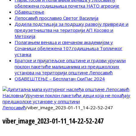
обележена годишњица почетка НАТО агресије
Обавештење
Лепосавић прославио Светог Василија
Додела подстицаја за подршку развоју привреде и
предузетништва на територији АП Косово и
Метохија
Полагањем венаца и свечаном академијом у
Сочаници обележена 107.годишњица Топличког
устанка
Братске и пријатељске општине и грдови уручили
поклон пакетиће малишанима из предшколских
установа на територији општине Лепосавић
ОБАВЕШТЕЊЕ – Бесплатан СкиПас 2024
Насловна
/
Уручени поклон пакетићи деци која не похађају
предшколске установе у оппштини
Лепосавић
/
viber_image_2023-01-11_14-22-52-247
viber_image_2023-01-11_14-22-52-247