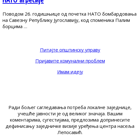
Поводом 26. годишњице од почетка НАТО бомбардовања
на Савезну Републику Југославију, код споменика Палим
борцима …
Питајте општинску управу
Пријавите комунални проблем
Имам идеју
Ради бољег сагледавања потреба локалне заједнице,
учешће јавности је од великог значаја. Вашим
коментарима, сугестијама, предлозима допринесите
дефинисању заједничке визије уређења центра насеља
Лепосавић.