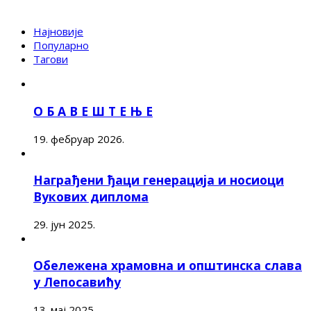
Најновије
Популарно
Тагови
О Б А В Е Ш Т Е Њ Е
19. фебруар 2026.
Награђени ђаци генерација и носиоци
Вукових диплома
29. јун 2025.
Обележена храмовна и општинска слава
у Лепосавићу
13. мај 2025.