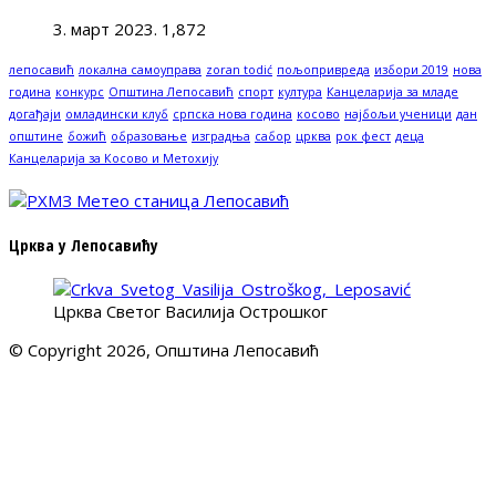
3. март 2023.
1,872
лепосавић
локална самоуправа
zoran todić
пољопривреда
избори 2019
нова
година
конкурс
Општина Лепосавић
спорт
култура
Канцеларија за младе
догађаји
омладински клуб
српска нова година
косово
најбољи ученици
дан
општине
божић
образовање
изградња
сабор
црква
рок фест
деца
Канцеларија за Косово и Метохију
Црква у Лепосавићу
Црква Светог Василија Острошког
© Copyright 2026, Општина Лепосавић