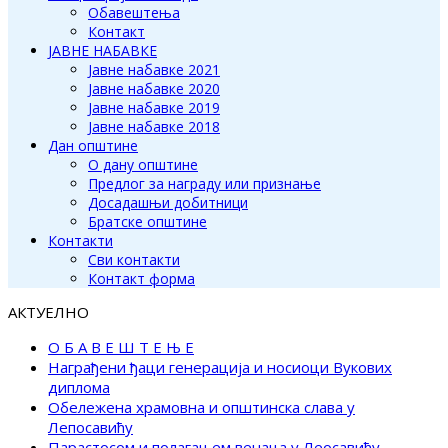
Обавештења
Контакт
ЈАВНЕ НАБАВКЕ
Јавне набавке 2021
Јавне набавке 2020
Јавне набавке 2019
Јавне набавке 2018
Дан општине
О дану општине
Предлог за награду или признање
Досадашњи добитници
Братске општине
Контакти
Сви контакти
Контакт форма
АКТУЕЛНО
О Б А В Е Ш Т Е Њ Е
Награђени ђаци генерација и носиоци Вукових
диплома
Обележена храмовна и општинска слава у
Лепосавићу
Парастосом и полагањем венаца у Леосавићу