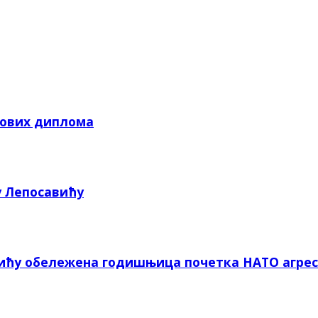
кових диплома
у Лепосавићу
вићу обележена годишњица почетка НАТО агрес