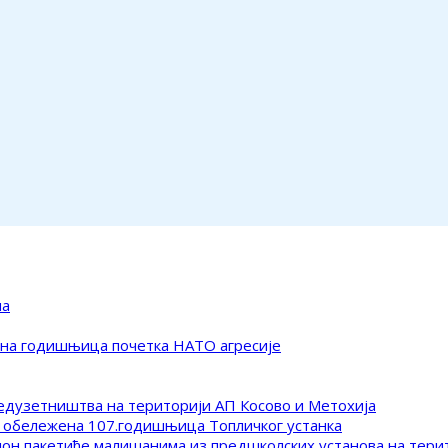
ма
ена годишњица почетка НАТО агресије
редузетништва на територији АП Косово и Метохија
 обележена 107.годишњица Топличког устанка
клон пакетиће малишанима из предшколских установа на тер