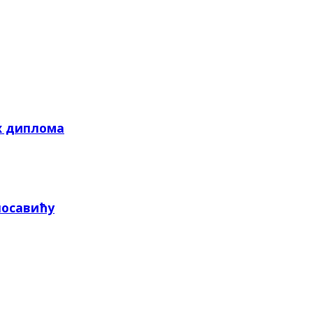
х диплома
посавићу