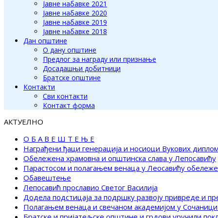
Јавне набавке 2021
Јавне набавке 2020
Јавне набавке 2019
Јавне набавке 2018
Дан општине
О дану општине
Предлог за награду или признање
Досадашњи добитници
Братске општине
Контакти
Сви контакти
Контакт форма
АКТУЕЛНО
О Б А В Е Ш Т Е Њ Е
Награђени ђаци генерација и носиоци Вукових дипло
Обележена храмовна и општинска слава у Лепосавићу
Парастосом и полагањем венаца у Леосавићу обележ
Обавештење
Лепосавић прославио Светог Василија
Додела подстицаја за подршку развоју привреде и п
Полагањем венаца и свечаном академијом у Сочаници
Братске и пријатељске општине и грдови уручили по