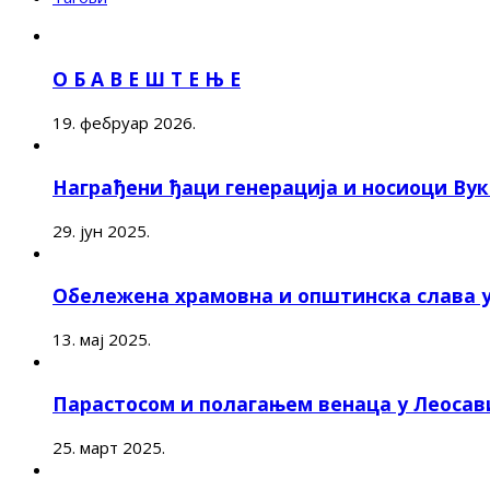
О Б А В Е Ш Т Е Њ Е
19. фебруар 2026.
Награђени ђаци генерација и носиоци Ву
29. јун 2025.
Обележена храмовна и општинска слава 
13. мај 2025.
Парастосом и полагањем венаца у Леоса
25. март 2025.