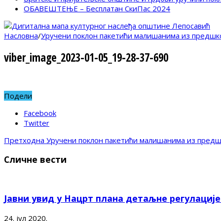
ОБАВЕШТЕЊЕ – Бесплатан СкиПас 2024
Насловна
/
Уручени поклон пакетићи малишанима из предшко
viber_image_2023-01-05_19-28-37-690
Подели
Facebook
Twitter
Претходна
Уручени поклон пакетићи малишанима из предш
Сличне вести
Јавни увид у Нацрт плана детаљне регулациј
24. јул 2020.