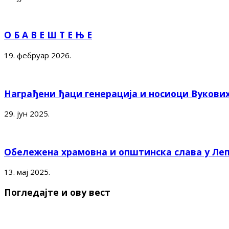
О Б А В Е Ш Т Е Њ Е
19. фебруар 2026.
Награђени ђаци генерација и носиоци Вукови
29. јун 2025.
Обележена храмовна и општинска слава у Ле
13. мај 2025.
Погледајте и ову вест