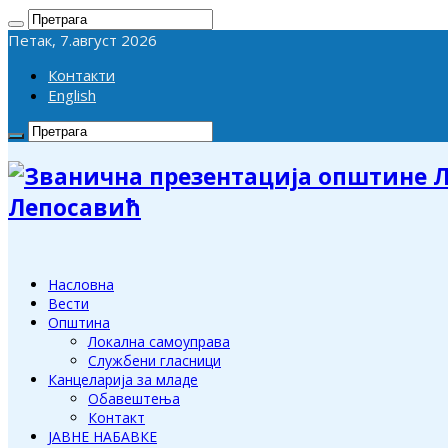
Петак, 7.август 2026
Контакти
English
Лепосавић
Насловна
Вести
Општина
Локална самоуправа
Службени гласници
Канцеларија за младе
Обавештења
Контакт
ЈАВНЕ НАБАВКЕ