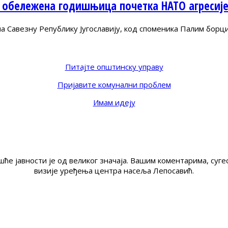
 обележена годишњица почетка НАТО агресиј
Савезну Републику Југославију, код споменика Палим борц
Питајте општинску управу
Пријавите комунални проблем
Имам идеју
ће јавности је од великог значаја. Вашим коментарима, су
визије уређења центра насеља Лепосавић.