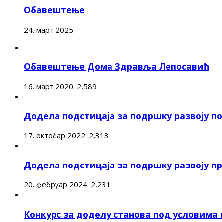
Обавештење
24. март 2025.
Обавештење Дома Здравља Лепосавић
16. март 2020.
2,589
Додела подстицаја за подршку развоју 
17. октобар 2022.
2,313
Додела подстицаја за подршку развоју п
20. фебруар 2024.
2,231
Конкурс за доделу станова под условима