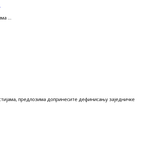
е
има …
гестијама, предлозима допринесите дефинисању заједничке