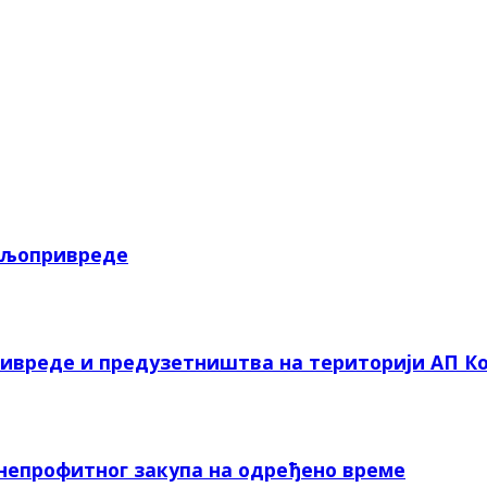
пољопривреде
ривреде и предузетништва на територији АП Ко
 непрофитног закупа на одређено време