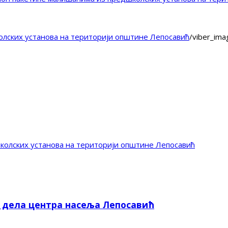
лских установа на територији општине Лепосавић
/
viber_im
колских установа на територији општине Лепосавић
е дела центра насеља Лепосавић