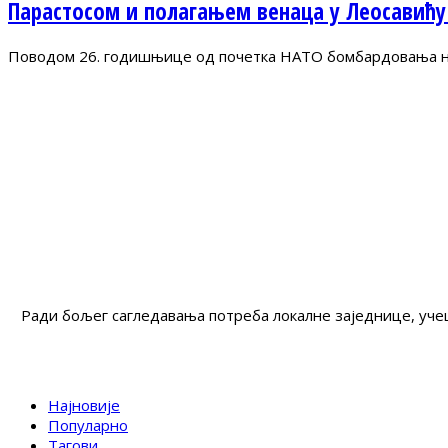
Парастосом и полагањем венаца у Леосавићу
Поводом 26. годишњице од почетка НАТО бомбардовања на 
Ради бољег сагледавања потреба локалне заједнице, учеш
Најновије
Популарно
Тагови