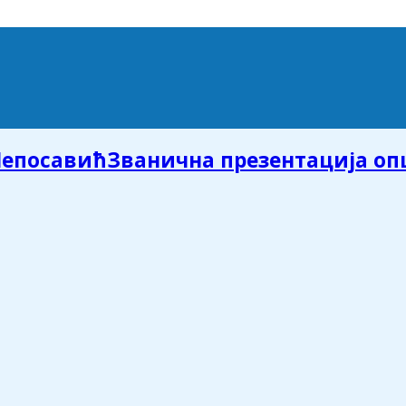
Званична презентација о