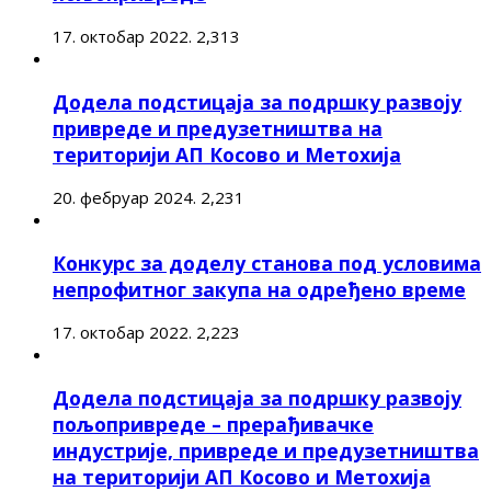
17. октобар 2022.
2,313
Додела подстицаја за подршку развоју
привреде и предузетништва на
територији АП Косово и Метохија
20. фебруар 2024.
2,231
Конкурс за доделу станова под условима
непрофитног закупа на одређено време
17. октобар 2022.
2,223
Додела подстицаја за подршку развоју
пољопривреде – прерађивачке
индустрије, привреде и предузетништва
на територији АП Косово и Метохија