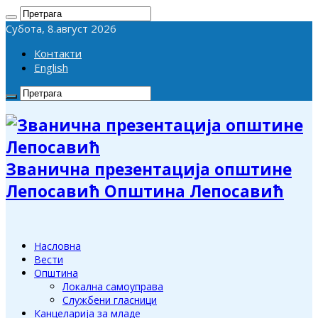
Субота, 8.август 2026
Контакти
English
Званична презентација општине
Лепосавић Општина Лепосавић
Насловна
Вести
Општина
Локална самоуправа
Службени гласници
Канцеларија за младе