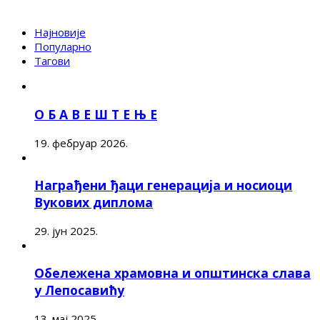
Најновије
Популарно
Тагови
О Б А В Е Ш Т Е Њ Е
19. фебруар 2026.
Награђени ђаци генерација и носиоци
Вукових диплома
29. јун 2025.
Обележена храмовна и општинска слава
у Лепосавићу
13. мај 2025.