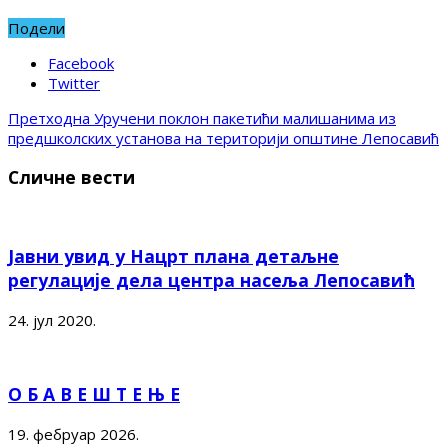
Подели
Facebook
Twitter
Претходна
Уручени поклон пакетићи малишанима из
предшколских установа на територији општине Лепосавић
Сличне вести
Јавни увид у Нацрт плана детаљне
регулације дела центра насеља Лепосавић
24. јул 2020.
О Б А В Е Ш Т Е Њ Е
19. фебруар 2026.