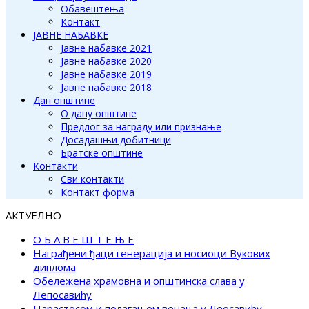
Обавештења
Контакт
ЈАВНЕ НАБАВКЕ
Јавне набавке 2021
Јавне набавке 2020
Јавне набавке 2019
Јавне набавке 2018
Дан општине
О дану општине
Предлог за награду или признање
Досадашњи добитници
Братске општине
Контакти
Сви контакти
Контакт форма
АКТУЕЛНО
О Б А В Е Ш Т Е Њ Е
Награђени ђаци генерација и носиоци Вукових
диплома
Обележена храмовна и општинска слава у
Лепосавићу
Парастосом и полагањем венаца у Леосавићу