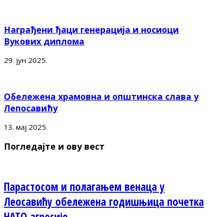
Награђени ђаци генерација и носиоци
Вукових диплома
29. јун 2025.
Обележена храмовна и општинска слава у
Лепосавићу
13. мај 2025.
Погледајте и ову вест
Парастосом и полагањем венаца у
Леосавићу обележена годишњица почетка
НАТО агресије