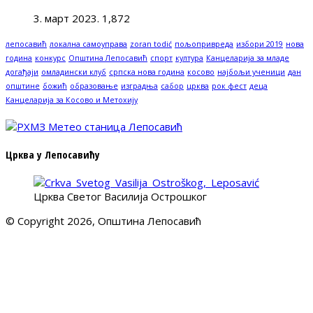
3. март 2023.
1,872
лепосавић
локална самоуправа
zoran todić
пољопривреда
избори 2019
нова
година
конкурс
Општина Лепосавић
спорт
култура
Канцеларија за младе
догађаји
омладински клуб
српска нова година
косово
најбољи ученици
дан
општине
божић
образовање
изградња
сабор
црква
рок фест
деца
Канцеларија за Косово и Метохију
Црква у Лепосавићу
Црква Светог Василија Острошког
© Copyright 2026, Општина Лепосавић