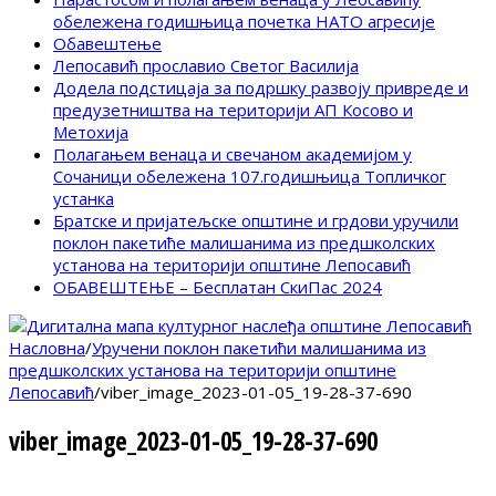
обележена годишњица почетка НАТО агресије
Обавештење
Лепосавић прославио Светог Василија
Додела подстицаја за подршку развоју привреде и
предузетништва на територији АП Косово и
Метохија
Полагањем венаца и свечаном академијом у
Сочаници обележена 107.годишњица Топличког
устанка
Братске и пријатељске општине и грдови уручили
поклон пакетиће малишанима из предшколских
установа на територији општине Лепосавић
ОБАВЕШТЕЊЕ – Бесплатан СкиПас 2024
Насловна
/
Уручени поклон пакетићи малишанима из
предшколских установа на територији општине
Лепосавић
/
viber_image_2023-01-05_19-28-37-690
viber_image_2023-01-05_19-28-37-690