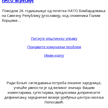
Поводом 26. годишњице од почетка НАТО бомбардовања
на Савезну Републику Југославију, код споменика Палим
борцима …
Питајте општинску управу
Пријавите комунални проблем
Имам идеју
Ради бољег сагледавања потреба локалне заједнице,
учешће јавности је од великог значаја. Вашим
коментарима, сугестијама, предлозима допринесите
дефинисању заједничке визије уређења центра насеља
Лепосавић.