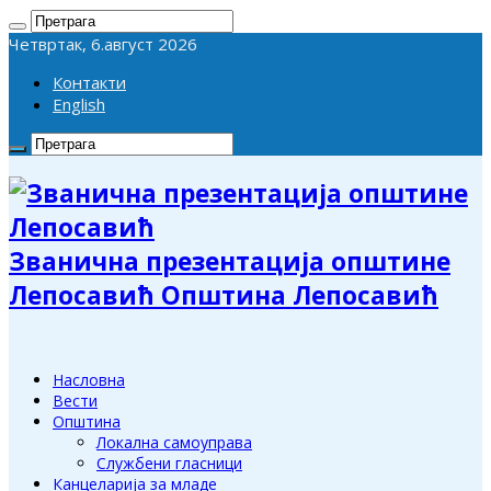
Четвртак, 6.август 2026
Контакти
English
Званична презентација општине
Лепосавић Општина Лепосавић
Насловна
Вести
Општина
Локална самоуправа
Службени гласници
Канцеларија за младе