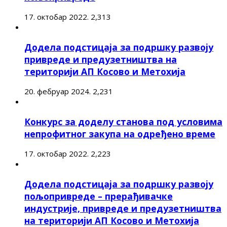
17. октобар 2022.
2,313
Додела подстицаја за подршку развоју
привреде и предузетништва на
територији АП Косово и Метохија
20. фебруар 2024.
2,231
Конкурс за доделу станова под условима
непрофитног закупа на одређено време
17. октобар 2022.
2,223
Додела подстицаја за подршку развоју
пољопривреде – прерађивачке
индустрије, привреде и предузетништва
на територији АП Косово и Метохија