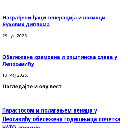
Награђени ђаци генерација и носиоци
Вукових диплома
29. јун 2025.
Обележена храмовна и општинска слава у
Лепосавићу
13. мај 2025.
Погледајте и ову вест
Парастосом и полагањем венаца у
Леосавићу обележена годишњица почетка
НАТО агресије