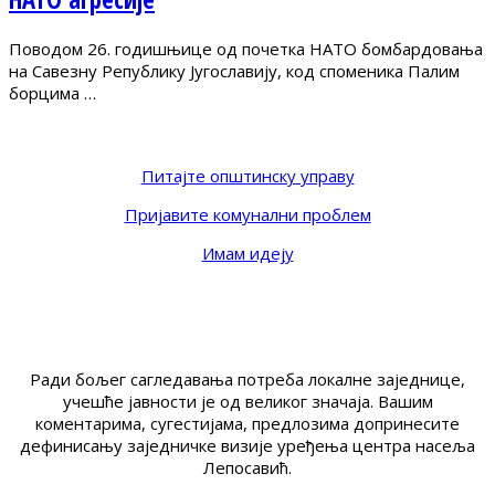
Поводом 26. годишњице од почетка НАТО бомбардовања
на Савезну Републику Југославију, код споменика Палим
борцима …
Питајте општинску управу
Пријавите комунални проблем
Имам идеју
Ради бољег сагледавања потреба локалне заједнице,
учешће јавности је од великог значаја. Вашим
коментарима, сугестијама, предлозима допринесите
дефинисању заједничке визије уређења центра насеља
Лепосавић.