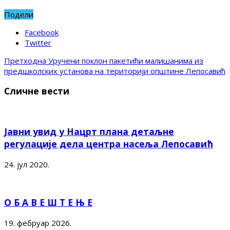
Подели
Facebook
Twitter
Претходна
Уручени поклон пакетићи малишанима из
предшколских установа на територији општине Лепосавић
Сличне вести
Јавни увид у Нацрт плана детаљне
регулације дела центра насеља Лепосавић
24. јул 2020.
О Б А В Е Ш Т Е Њ Е
19. фебруар 2026.