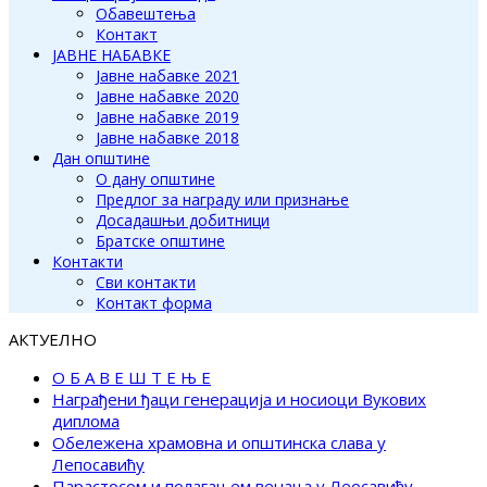
Обавештења
Контакт
ЈАВНЕ НАБАВКЕ
Јавне набавке 2021
Јавне набавке 2020
Јавне набавке 2019
Јавне набавке 2018
Дан општине
О дану општине
Предлог за награду или признање
Досадашњи добитници
Братске општине
Контакти
Сви контакти
Контакт форма
АКТУЕЛНО
О Б А В Е Ш Т Е Њ Е
Награђени ђаци генерација и носиоци Вукових
диплома
Обележена храмовна и општинска слава у
Лепосавићу
Парастосом и полагањем венаца у Леосавићу