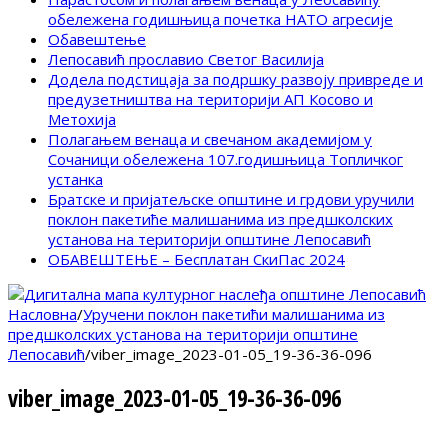
обележена годишњица почетка НАТО агресије
Обавештење
Лепосавић прославио Светог Василија
Додела подстицаја за подршку развоју привреде и
предузетништва на територији АП Косово и
Метохија
Полагањем венаца и свечаном академијом у
Сочаници обележена 107.годишњица Топличког
устанка
Братске и пријатељске општине и грдови уручили
поклон пакетиће малишанима из предшколских
установа на територији општине Лепосавић
ОБАВЕШТЕЊЕ – Бесплатан СкиПас 2024
Насловна
/
Уручени поклон пакетићи малишанима из
предшколских установа на територији општине
Лепосавић
/
viber_image_2023-01-05_19-36-36-096
viber_image_2023-01-05_19-36-36-096