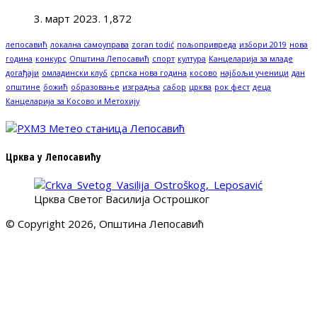
3. март 2023.
1,872
лепосавић
локална самоуправа
zoran todić
пољопривреда
избори 2019
нова
година
конкурс
Општина Лепосавић
спорт
култура
Канцеларија за младе
догађаји
омладински клуб
српска нова година
косово
најбољи ученици
дан
општине
божић
образовање
изградња
сабор
црква
рок фест
деца
Канцеларија за Косово и Метохију
Црква у Лепосавићу
Црква Светог Василија Острошког
© Copyright 2026, Општина Лепосавић