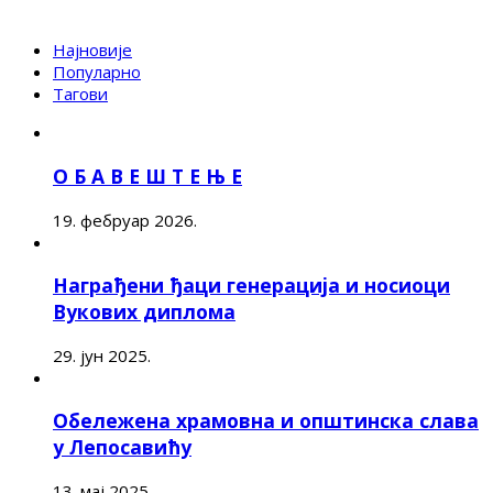
Најновије
Популарно
Тагови
О Б А В Е Ш Т Е Њ Е
19. фебруар 2026.
Награђени ђаци генерација и носиоци
Вукових диплома
29. јун 2025.
Обележена храмовна и општинска слава
у Лепосавићу
13. мај 2025.