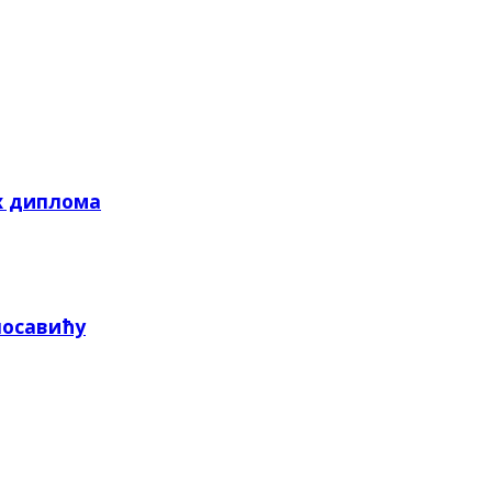
х диплома
посавићу