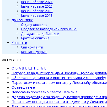
Јавне набавке 2021
Јавне набавке 2020
Јавне набавке 2019
Јавне набавке 2018
Дан општине
О дану општине
Предлог за награду или признање
Досадашњи добитници
Братске општине
Контакти
Сви контакти
Контакт форма
АКТУЕЛНО
О Б А В Е Ш Т Е Њ Е
Награђени ђаци генерација и носиоци Вукових дипло
Обележена храмовна и општинска слава у Лепосавићу
Парастосом и полагањем венаца у Леосавићу обележ
Обавештење
Лепосавић прославио Светог Василија
Додела подстицаја за подршку развоју привреде и п
Полагањем венаца и свечаном академијом у Сочаници
Братске и пријатељске општине и грдови уручили по