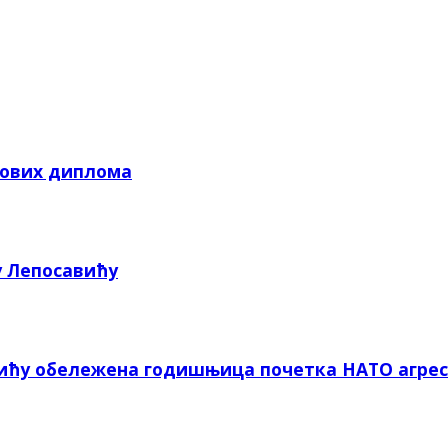
кових диплома
у Лепосавићу
вићу обележена годишњица почетка НАТО агрес