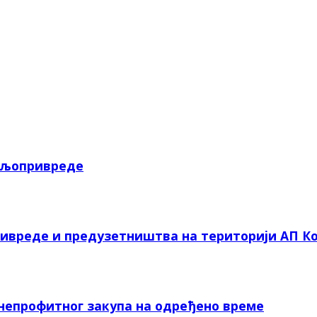
пољопривреде
ривреде и предузетништва на територији АП Ко
 непрофитног закупа на одређено време