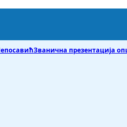
Званична презентација о