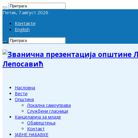
Петак, 7.август 2026
Контакти
English
Лепосавић
Насловна
Вести
Општина
Локална самоуправа
Службени гласници
Канцеларија за младе
Обавештења
Контакт
ЈАВНЕ НАБАВКЕ