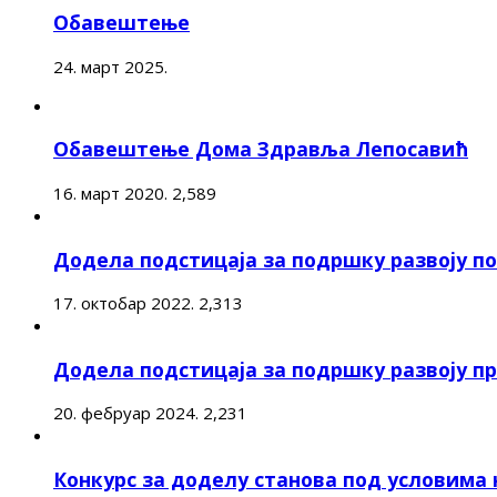
Обавештење
24. март 2025.
Обавештење Дома Здравља Лепосавић
16. март 2020.
2,589
Додела подстицаја за подршку развоју 
17. октобар 2022.
2,313
Додела подстицаја за подршку развоју п
20. фебруар 2024.
2,231
Конкурс за доделу станова под условима