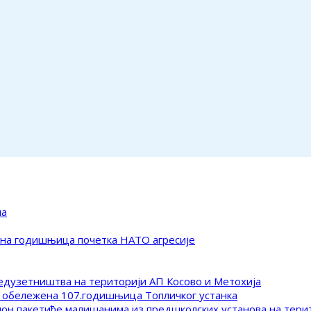
ма
ена годишњица почетка НАТО агресије
редузетништва на територији АП Косово и Метохија
 обележена 107.годишњица Топличког устанка
клон пакетиће малишанима из предшколских установа на тер