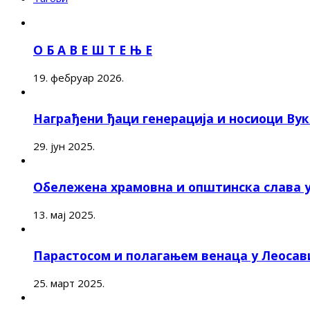
О Б А В Е Ш Т Е Њ Е
19. фебруар 2026.
Награђени ђаци генерација и носиоци Ву
29. јун 2025.
Обележена храмовна и општинска слава 
13. мај 2025.
Парастосом и полагањем венаца у Леоса
25. март 2025.