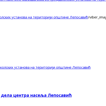
лских установа на територији општине Лепосавић
/
viber_im
колских установа на територији општине Лепосавић
е дела центра насеља Лепосавић