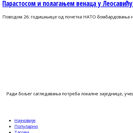
Парастосом и полагањем венаца у Леосавићу
Поводом 26. годишњице од почетка НАТО бомбардовања на 
Ради бољег сагледавања потреба локалне заједнице, учеш
Најновије
Популарно
Тагови