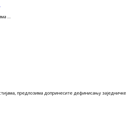
е
има …
гестијама, предлозима допринесите дефинисању заједничке