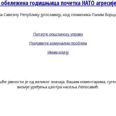
 обележена годишњица почетка НАТО агресиј
Савезну Републику Југославију, код споменика Палим борц
Питајте општинску управу
Пријавите комунални проблем
Имам идеју
ће јавности је од великог значаја. Вашим коментарима, су
визије уређења центра насеља Лепосавић.