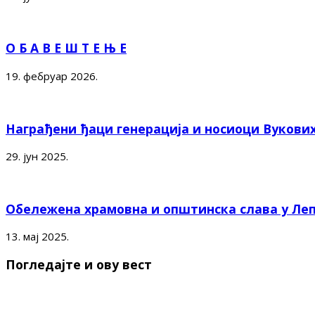
О Б А В Е Ш Т Е Њ Е
19. фебруар 2026.
Награђени ђаци генерација и носиоци Вукови
29. јун 2025.
Обележена храмовна и општинска слава у Ле
13. мај 2025.
Погледајте и ову вест