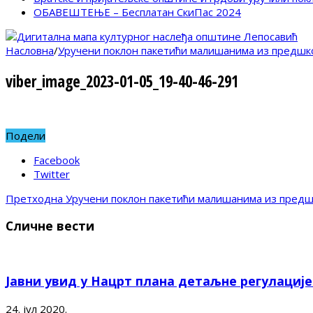
ОБАВЕШТЕЊЕ – Бесплатан СкиПас 2024
Насловна
/
Уручени поклон пакетићи малишанима из предшко
viber_image_2023-01-05_19-40-46-291
Подели
Facebook
Twitter
Претходна
Уручени поклон пакетићи малишанима из предш
Сличне вести
Јавни увид у Нацрт плана детаљне регулациј
24. јул 2020.