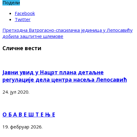
Подели
Facebook
Twitter
Претходна
Ватрогасно-спасилачка јединица y Лепосавићy
добила заштитне шлемове
Сличне вести
Јавни увид у Нацрт плана детаљне
регулације дела центра насеља Лепосавић
24. јул 2020.
О Б А В Е Ш Т Е Њ Е
19. фебруар 2026.