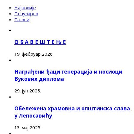
Најновије
Популарно
Тагови
О Б А В Е Ш Т Е Њ Е
19. фебруар 2026.
Награђени ђаци генерација и носиоци
Вукових диплома
29. јун 2025.
Обележена храмовна и општинска слава
у Лепосавићу
13. мај 2025.