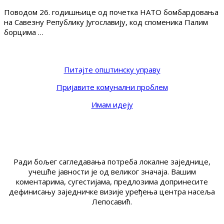
Поводом 26. годишњице од почетка НАТО бомбардовања
на Савезну Републику Југославију, код споменика Палим
борцима …
Питајте општинску управу
Пријавите комунални проблем
Имам идеју
Ради бољег сагледавања потреба локалне заједнице,
учешће јавности је од великог значаја. Вашим
коментарима, сугестијама, предлозима допринесите
дефинисању заједничке визије уређења центра насеља
Лепосавић.