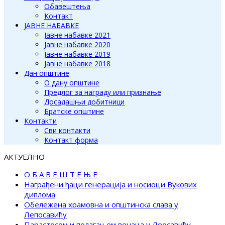
Обавештења
Контакт
ЈАВНЕ НАБАВКЕ
Јавне набавке 2021
Јавне набавке 2020
Јавне набавке 2019
Јавне набавке 2018
Дан општине
О дану општине
Предлог за награду или признање
Досадашњи добитници
Братске општине
Контакти
Сви контакти
Контакт форма
АКТУЕЛНО
О Б А В Е Ш Т Е Њ Е
Награђени ђаци генерација и носиоци Вукових
диплома
Обележена храмовна и општинска слава у
Лепосавићу
Парастосом и полагањем венаца у Леосавићу