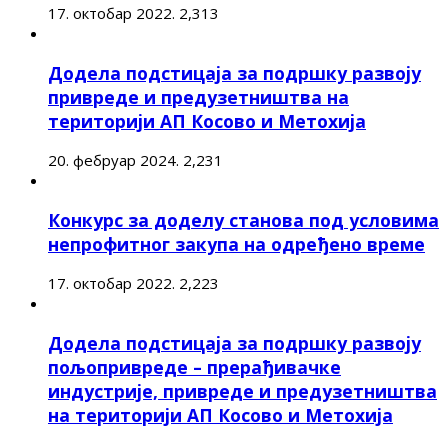
17. октобар 2022.
2,313
Додела подстицаја за подршку развоју
привреде и предузетништва на
територији АП Косово и Метохија
20. фебруар 2024.
2,231
Конкурс за доделу станова под условима
непрофитног закупа на одређено време
17. октобар 2022.
2,223
Додела подстицаја за подршку развоју
пољопривреде – прерађивачке
индустрије, привреде и предузетништва
на територији АП Косово и Метохија