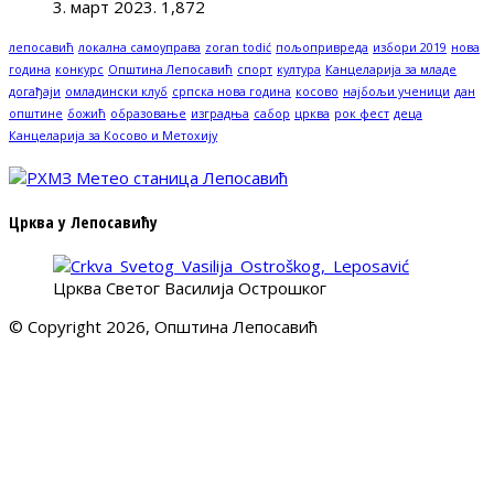
3. март 2023.
1,872
лепосавић
локална самоуправа
zoran todić
пољопривреда
избори 2019
нова
година
конкурс
Општина Лепосавић
спорт
култура
Канцеларија за младе
догађаји
омладински клуб
српска нова година
косово
најбољи ученици
дан
општине
божић
образовање
изградња
сабор
црква
рок фест
деца
Канцеларија за Косово и Метохију
Црква у Лепосавићу
Црква Светог Василија Острошког
© Copyright 2026, Општина Лепосавић