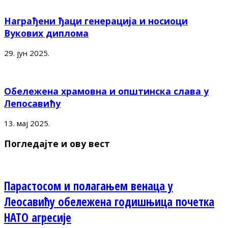
Награђени ђаци генерација и носиоци
Вукових диплома
29. јун 2025.
Обележена храмовна и општинска слава у
Лепосавићу
13. мај 2025.
Погледајте и ову вест
Парастосом и полагањем венаца у
Леосавићу обележена годишњица почетка
НАТО агресије