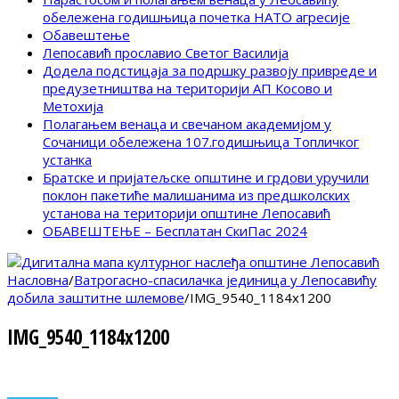
обележена годишњица почетка НАТО агресије
Обавештење
Лепосавић прославио Светог Василија
Додела подстицаја за подршку развоју привреде и
предузетништва на територији АП Косово и
Метохија
Полагањем венаца и свечаном академијом у
Сочаници обележена 107.годишњица Топличког
устанка
Братске и пријатељске општине и грдови уручили
поклон пакетиће малишанима из предшколских
установа на територији општине Лепосавић
ОБАВЕШТЕЊЕ – Бесплатан СкиПас 2024
Насловна
/
Ватрогасно-спасилачка јединица y Лепосавићy
добила заштитне шлемове
/
IMG_9540_1184x1200
IMG_9540_1184x1200