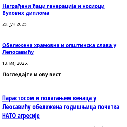
Награђени ђаци генерација и носиоци
Вукових диплома
29. јун 2025.
Обележена храмовна и општинска слава у
Лепосавићу
13. мај 2025.
Погледајте и ову вест
Парастосом и полагањем венаца у
Леосавићу обележена годишњица почетка
НАТО агресије