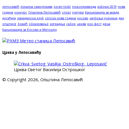
лепосавић
локална самоуправа
zoran todić
пољопривреда
избори 2019
нова
година
конкурс
Општина Лепосавић
спорт
култура
Канцеларија за младе
догађаји
омладински клуб
српска нова година
косово
најбољи ученици
дан
општине
божић
образовање
изградња
сабор
црква
рок фест
деца
Канцеларија за Косово и Метохију
Црква у Лепосавићу
Црква Светог Василија Острошког
© Copyright 2026, Општина Лепосавић