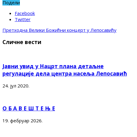
Подели
Facebook
Twitter
Претходна
Велики Божићни концерт у Лепосавићу
Сличне вести
Јавни увид у Нацрт плана детаљне
регулације дела центра насеља Лепосавић
24. јул 2020.
О Б А В Е Ш Т Е Њ Е
19. фебруар 2026.