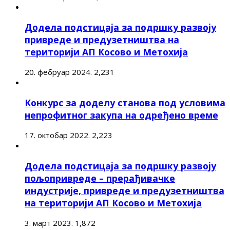
Додела подстицаја за подршку развоју
привреде и предузетништва на
територији АП Косово и Метохија
20. фебруар 2024.
2,231
Конкурс за доделу станова под условима
непрофитног закупа на одређено време
17. октобар 2022.
2,223
Додела подстицаја за подршку развоју
пољопривреде – прерађивачке
индустрије, привреде и предузетништва
на територији АП Косово и Метохија
3. март 2023.
1,872