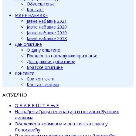
Обавештења
Контакт
ЈАВНЕ НАБАВКЕ
Јавне набавке 2021
Јавне набавке 2020
Јавне набавке 2019
Јавне набавке 2018
Дан општине
О дану општине
Предлог за награду или признање
Досадашњи добитници
Братске општине
Контакти
Сви контакти
Контакт форма
АКТУЕЛНО
О Б А В Е Ш Т Е Њ Е
Награђени ђаци генерација и носиоци Вукових
диплома
Обележена храмовна и општинска слава у
Лепосавићу
Парастосом и полагањем венаца у Леосавићу