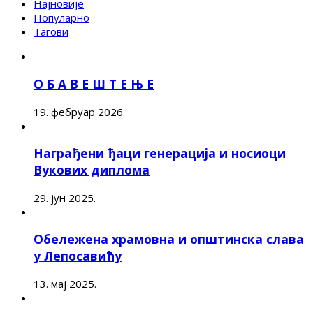
Најновије
Популарно
Тагови
О Б А В Е Ш Т Е Њ Е
19. фебруар 2026.
Награђени ђаци генерација и носиоци
Вукових диплома
29. јун 2025.
Обележена храмовна и општинска слава
у Лепосавићу
13. мај 2025.