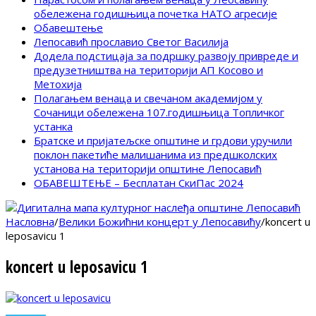
обележена годишњица почетка НАТО агресије
Обавештење
Лепосавић прославио Светог Василија
Додела подстицаја за подршку развоју привреде и
предузетништва на територији АП Косово и
Метохија
Полагањем венаца и свечаном академијом у
Сочаници обележена 107.годишњица Топличког
устанка
Братске и пријатељске општине и грдови уручили
поклон пакетиће малишанима из предшколских
установа на територији општине Лепосавић
ОБАВЕШТЕЊЕ – Бесплатан СкиПас 2024
Насловна
/
Велики Божићни концерт у Лепосавићу
/
koncert u
leposavicu 1
koncert u leposavicu 1