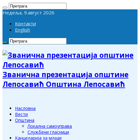
Недеља, 9.август 2026
Контакти
English
Званична презентација општине
Лепосавић Општина Лепосавић
Насловна
Вести
Општина
Локална самоуправа
Службени гласници
Канцеларија за младе