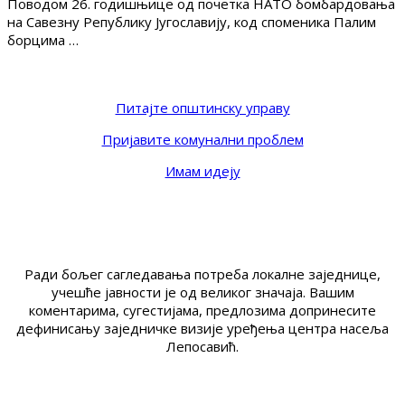
Поводом 26. годишњице од почетка НАТО бомбардовања
на Савезну Републику Југославију, код споменика Палим
борцима …
Питајте општинску управу
Пријавите комунални проблем
Имам идеју
Ради бољег сагледавања потреба локалне заједнице,
учешће јавности је од великог значаја. Вашим
коментарима, сугестијама, предлозима допринесите
дефинисању заједничке визије уређења центра насеља
Лепосавић.