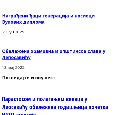
Награђени ђаци генерација и носиоци
Вукових диплома
29. јун 2025.
Обележена храмовна и општинска слава у
Лепосавићу
13. мај 2025.
Погледајте и ову вест
Парастосом и полагањем венаца у
Леосавићу обележена годишњица почетка
НАТО агресије