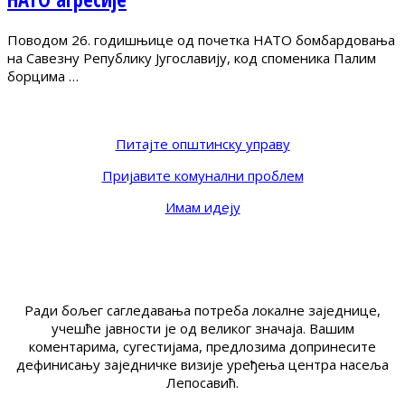
Поводом 26. годишњице од почетка НАТО бомбардовања
на Савезну Републику Југославију, код споменика Палим
борцима …
Питајте општинску управу
Пријавите комунални проблем
Имам идеју
Ради бољег сагледавања потреба локалне заједнице,
учешће јавности је од великог значаја. Вашим
коментарима, сугестијама, предлозима допринесите
дефинисању заједничке визије уређења центра насеља
Лепосавић.