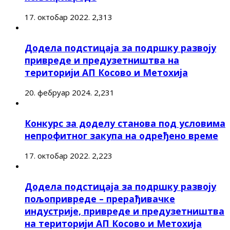
17. октобар 2022.
2,313
Додела подстицаја за подршку развоју
привреде и предузетништва на
територији АП Косово и Метохија
20. фебруар 2024.
2,231
Конкурс за доделу станова под условима
непрофитног закупа на одређено време
17. октобар 2022.
2,223
Додела подстицаја за подршку развоју
пољопривреде – прерађивачке
индустрије, привреде и предузетништва
на територији АП Косово и Метохија