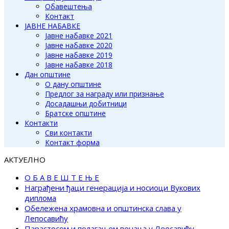
Обавештења
Контакт
ЈАВНЕ НАБАВКЕ
Јавне набавке 2021
Јавне набавке 2020
Јавне набавке 2019
Јавне набавке 2018
Дан општине
О дану општине
Предлог за награду или признање
Досадашњи добитници
Братске општине
Контакти
Сви контакти
Контакт форма
АКТУЕЛНО
О Б А В Е Ш Т Е Њ Е
Награђени ђаци генерација и носиоци Вукових
диплома
Обележена храмовна и општинска слава у
Лепосавићу
Парастосом и полагањем венаца у Леосавићу