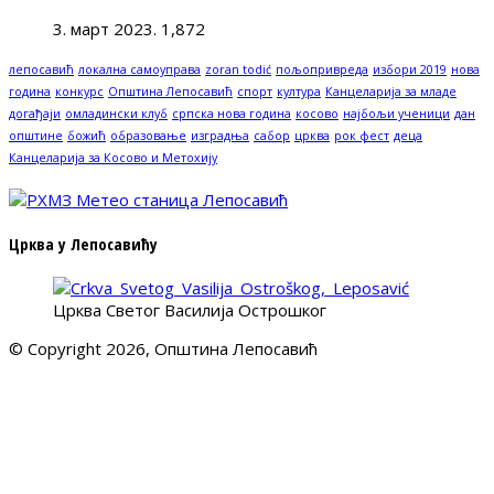
3. март 2023.
1,872
лепосавић
локална самоуправа
zoran todić
пољопривреда
избори 2019
нова
година
конкурс
Општина Лепосавић
спорт
култура
Канцеларија за младе
догађаји
омладински клуб
српска нова година
косово
најбољи ученици
дан
општине
божић
образовање
изградња
сабор
црква
рок фест
деца
Канцеларија за Косово и Метохију
Црква у Лепосавићу
Црква Светог Василија Острошког
© Copyright 2026, Општина Лепосавић