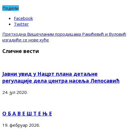
Подели
Facebook
Twitter
Претходна
Вишечланим породицама Ракићевић и Вуловић
изгадиће се нове куће
Сличне вести
Јавни увид у Нацрт плана детаљне
регулације дела центра насеља Лепосавић
24. јул 2020.
О Б А В Е Ш Т Е Њ Е
19. фебруар 2026.