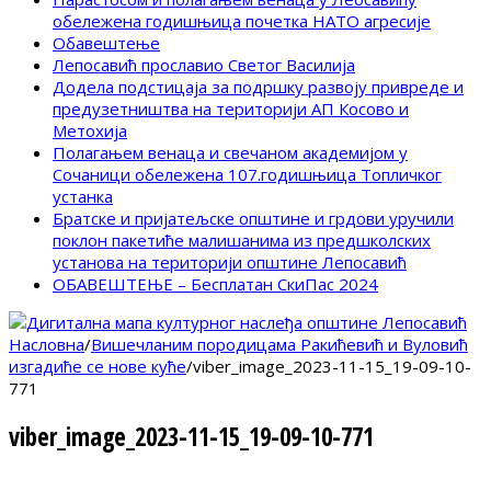
обележена годишњица почетка НАТО агресије
Обавештење
Лепосавић прославио Светог Василија
Додела подстицаја за подршку развоју привреде и
предузетништва на територији АП Косово и
Метохија
Полагањем венаца и свечаном академијом у
Сочаници обележена 107.годишњица Топличког
устанка
Братске и пријатељске општине и грдови уручили
поклон пакетиће малишанима из предшколских
установа на територији општине Лепосавић
ОБАВЕШТЕЊЕ – Бесплатан СкиПас 2024
Насловна
/
Вишечланим породицама Ракићевић и Вуловић
изгадиће се нове куће
/
viber_image_2023-11-15_19-09-10-
771
viber_image_2023-11-15_19-09-10-771