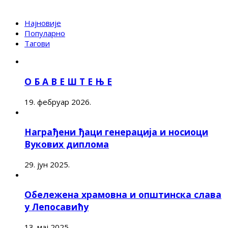
Најновије
Популарно
Тагови
О Б А В Е Ш Т Е Њ Е
19. фебруар 2026.
Награђени ђаци генерација и носиоци
Вукових диплома
29. јун 2025.
Обележена храмовна и општинска слава
у Лепосавићу
13. мај 2025.