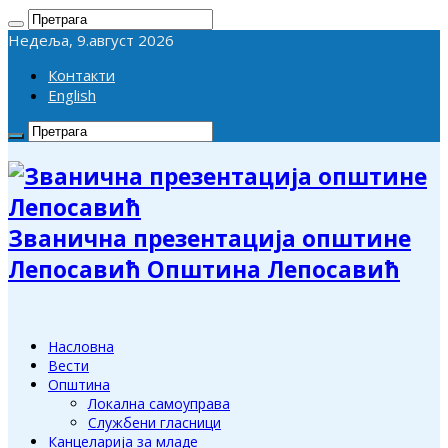
Недеља, 9.август 2026
Контакти
English
Званична презентација општине
Лепосавић Општина Лепосавић
Насловна
Вести
Општина
Локална самоуправа
Службени гласници
Канцеларија за младе