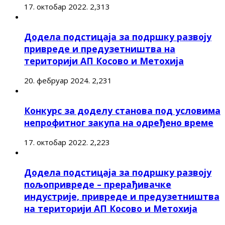
17. октобар 2022.
2,313
Додела подстицаја за подршку развоју
привреде и предузетништва на
територији АП Косово и Метохија
20. фебруар 2024.
2,231
Конкурс за доделу станова под условима
непрофитног закупа на одређено време
17. октобар 2022.
2,223
Додела подстицаја за подршку развоју
пољопривреде – прерађивачке
индустрије, привреде и предузетништва
на територији АП Косово и Метохија