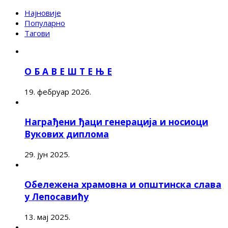
Најновије
Популарно
Тагови
О Б А В Е Ш Т Е Њ Е
19. фебруар 2026.
Награђени ђаци генерација и носиоци
Вукових диплома
29. јун 2025.
Обележена храмовна и општинска слава
у Лепосавићу
13. мај 2025.