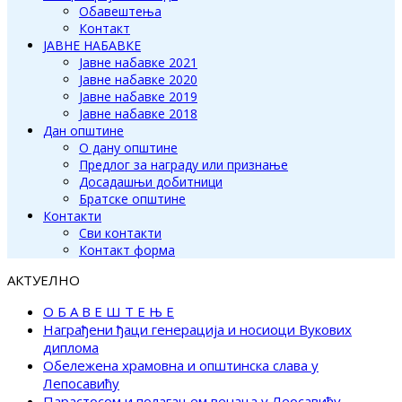
Обавештења
Контакт
ЈАВНЕ НАБАВКЕ
Јавне набавке 2021
Јавне набавке 2020
Јавне набавке 2019
Јавне набавке 2018
Дан општине
О дану општине
Предлог за награду или признање
Досадашњи добитници
Братске општине
Контакти
Сви контакти
Контакт форма
АКТУЕЛНО
О Б А В Е Ш Т Е Њ Е
Награђени ђаци генерација и носиоци Вукових
диплома
Обележена храмовна и општинска слава у
Лепосавићу
Парастосом и полагањем венаца у Леосавићу