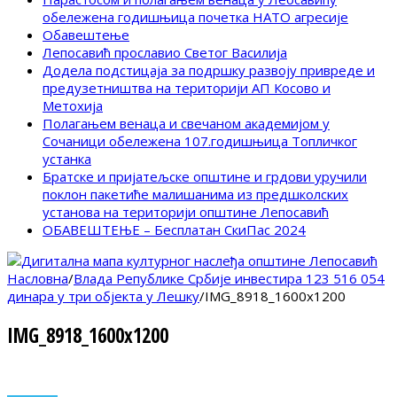
обележена годишњица почетка НАТО агресије
Обавештење
Лепосавић прославио Светог Василија
Додела подстицаја за подршку развоју привреде и
предузетништва на територији АП Косово и
Метохија
Полагањем венаца и свечаном академијом у
Сочаници обележена 107.годишњица Топличког
устанка
Братске и пријатељске општине и грдови уручили
поклон пакетиће малишанима из предшколских
установа на територији општине Лепосавић
ОБАВЕШТЕЊЕ – Бесплатан СкиПас 2024
Насловна
/
Влада Републике Србије инвестира 123 516 054
динара у три објекта у Лешку
/
IMG_8918_1600x1200
IMG_8918_1600x1200