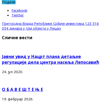
Подели
Facebook
Twitter
Претходна
Влада Републике Србије инвестира 123 516
054 динара у три објекта у Лешку
Сличне вести
Јавни увид у Нацрт плана детаљне
регулације дела центра насеља Лепосавић
24. јул 2020.
О Б А В Е Ш Т Е Њ Е
19. фебруар 2026.