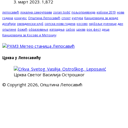
3. март 2023.
1,872
лепосавић
локална самоуправа
zoran todić
пољопривреда
избори 2019
нова
година
конкурс
Општина Лепосавић
спорт
култура
Канцеларија за младе
догађаји
омладински клуб
српска нова година
косово
најбољи ученици
дан
општине
божић
образовање
изградња
сабор
црква
рок фест
деца
Канцеларија за Косово и Метохију
Црква у Лепосавићу
Црква Светог Василија Острошког
© Copyright 2026, Општина Лепосавић