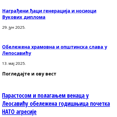
Награђени ђаци генерација и носиоци
Вукових диплома
29. јун 2025.
Обележена храмовна и општинска слава у
Лепосавићу
13. мај 2025.
Погледајте и ову вест
Парастосом и полагањем венаца у
Леосавићу обележена годишњица почетка
НАТО агресије