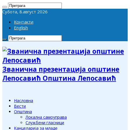
Субота, 8.август 2026
Контакти
English
Званична презентација општине
Лепосавић Општина Лепосавић
Насловна
Вести
Општина
Локална самоуправа
Службени гласници
Канцеларија за младе