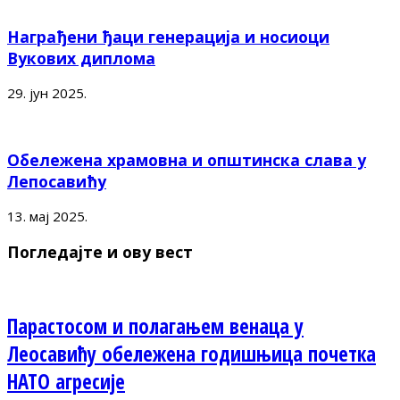
Награђени ђаци генерација и носиоци
Вукових диплома
29. јун 2025.
Обележена храмовна и општинска слава у
Лепосавићу
13. мај 2025.
Погледајте и ову вест
Парастосом и полагањем венаца у
Леосавићу обележена годишњица почетка
НАТО агресије