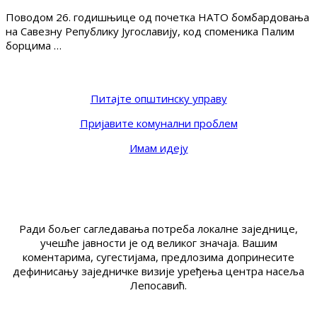
Поводом 26. годишњице од почетка НАТО бомбардовања
на Савезну Републику Југославију, код споменика Палим
борцима …
Питајте општинску управу
Пријавите комунални проблем
Имам идеју
Ради бољег сагледавања потреба локалне заједнице,
учешће јавности је од великог значаја. Вашим
коментарима, сугестијама, предлозима допринесите
дефинисању заједничке визије уређења центра насеља
Лепосавић.