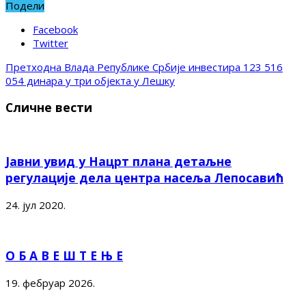
Подели
Facebook
Twitter
Претходна
Влада Републике Србије инвестира 123 516
054 динара у три објекта у Лешку
Сличне вести
Јавни увид у Нацрт плана детаљне
регулације дела центра насеља Лепосавић
24. јул 2020.
О Б А В Е Ш Т Е Њ Е
19. фебруар 2026.