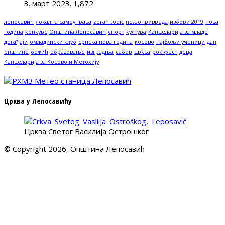
3. март 2023.
1,872
лепосавић
локална самоуправа
zoran todić
пољопривреда
избори 2019
нова
година
конкурс
Општина Лепосавић
спорт
култура
Канцеларија за младе
догађаји
омладински клуб
српска нова година
косово
најбољи ученици
дан
општине
божић
образовање
изградња
сабор
црква
рок фест
деца
Канцеларија за Косово и Метохију
Црква у Лепосавићу
Црква Светог Василија Острошког
© Copyright 2026, Општина Лепосавић