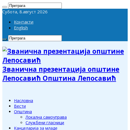
Субота, 8.август 2026
Контакти
English
Званична презентација општине
Лепосавић Општина Лепосавић
Насловна
Вести
Општина
Локална самоуправа
Службени гласници
Канцеларија за младе