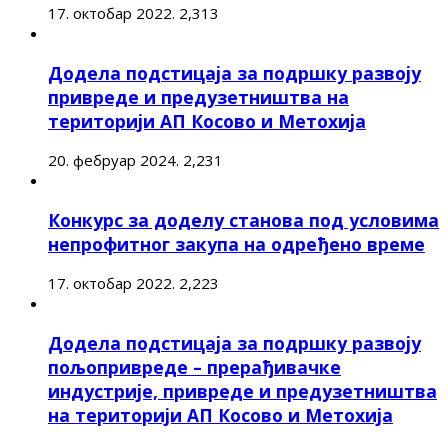
17. октобар 2022.
2,313
Додела подстицаја за подршку развоју
привреде и предузетништва на
територији АП Косово и Метохија
20. фебруар 2024.
2,231
Конкурс за доделу станова под условима
непрофитног закупа на одређено време
17. октобар 2022.
2,223
Додела подстицаја за подршку развоју
пољопривреде – прерађивачке
индустрије, привреде и предузетништва
на територији АП Косово и Метохија