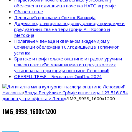
обележена годишњица почетка НАТО агресије
Обавештење
Лепосавић прославио Светог Василија
Додела подстицаја за подршку развоју привреде и
предузетништва на територији АП Косово и
Метохија
Полагањем венаца и свечаном академијом у
Сочаници обележена 107.годишњица Топличког
устанка
Братске и пријатељске општине и грдови уручили
поклон пакетиће малишанима из предшколских
установа на територији општине Лепосавић
ОБАВЕШТЕЊЕ – Бесплатан СкиПас 2024
Насловна
/
Влада Републике Србије инвестира 123 516 054
динара у три објекта у Лешку
/
IMG_8958_1600x1200
IMG_8958_1600x1200