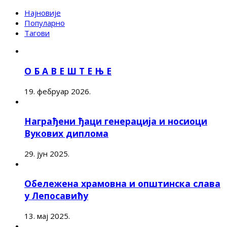
Најновије
Популарно
Тагови
О Б А В Е Ш Т Е Њ Е
19. фебруар 2026.
Награђени ђаци генерација и носиоци
Вукових диплома
29. јун 2025.
Обележена храмовна и општинска слава
у Лепосавићу
13. мај 2025.