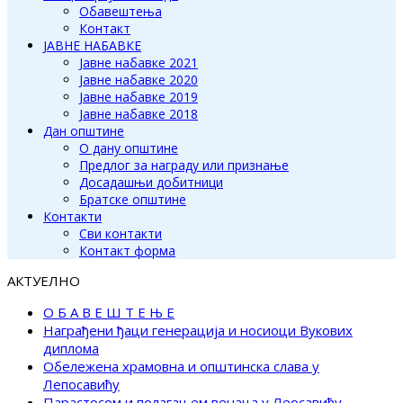
Обавештења
Контакт
ЈАВНЕ НАБАВКЕ
Јавне набавке 2021
Јавне набавке 2020
Јавне набавке 2019
Јавне набавке 2018
Дан општине
О дану општине
Предлог за награду или признање
Досадашњи добитници
Братске општине
Контакти
Сви контакти
Контакт форма
АКТУЕЛНО
О Б А В Е Ш Т Е Њ Е
Награђени ђаци генерација и носиоци Вукових
диплома
Обележена храмовна и општинска слава у
Лепосавићу
Парастосом и полагањем венаца у Леосавићу