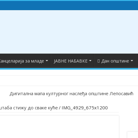
анцеларија за младе
ЈАВНЕ НАБАВКЕ
Дан општине
укових диплома
таба стижу до сваке куће
/
IMG_4929_675x1200
 у Лепосавићу
авићу обележена годишњица почетка НАТО агресије