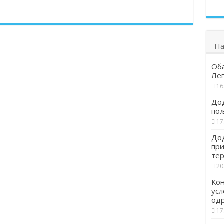
На
Об
Ле
16
Дод
по
17
Дод
при
тер
20
Кон
усл
од
17