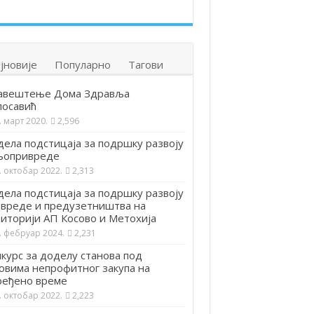
јновије
Популарно
Тагови
авештење Дома Здравља
посавић
. март 2020.
2,596
ела подстицаја за подршку развоју
љопривреде
. октобар 2022.
2,313
ела подстицаја за подршку развоју
вреде и предузетништва на
иторији АП Косово и Метохија
. фебруар 2024.
2,231
курс за доделу станова под
овима непрофитног закупа на
ређено време
. октобар 2022.
2,223