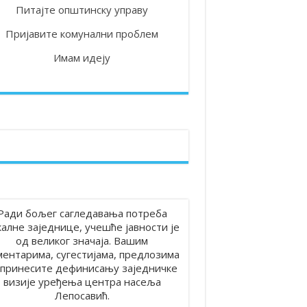
Питајте општинску управу
Пријавите комунални проблем
Имам идеју
 на територији општине Лепосавић
Ради бољег сагледавања потреба
калне заједнице, учешће јавности је
од великог значаја. Вашим
ментарима, сугестијама, предлозима
принесите дефинисању заједничке
визије уређења центра насеља
Лепосавић.