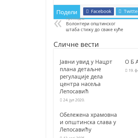
Лепосавић прославио Светог Василија
Facebook
Twitte
Подели
Додела подстицаја за подршку развоју 
Претходна
Волонтери општинског
Полагањем венаца и свечаном академиј
штаба стижу до сваке куће
Братске и пријатељске општине и грдо
Сличне вести
ОБАВЕШТЕЊЕ – Бесплатан СкиПас 20
Јавни увид у Нацрт
О Б 
плана детаљне
19. 
регулације дела
центра насеља
Лепосавић
24. јул 2020.
Обележена храмовна
и општинска слава у
Лепосавићу