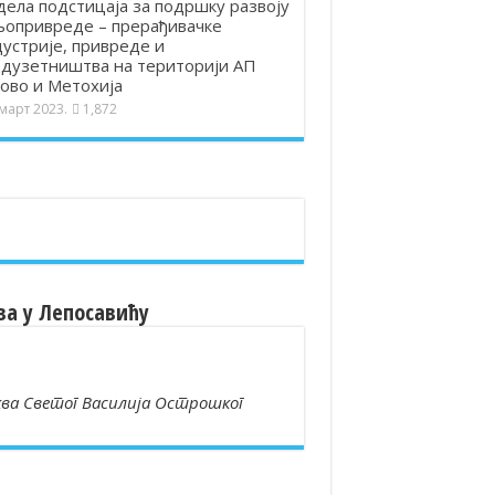
ела подстицаја за подршку развоју
опривреде – прерађивачке
устрије, привреде и
дузетништва на територији АП
ово и Метохија
 март 2023.
1,872
ва у Лепосавићу
ва Светог Василија Острошког