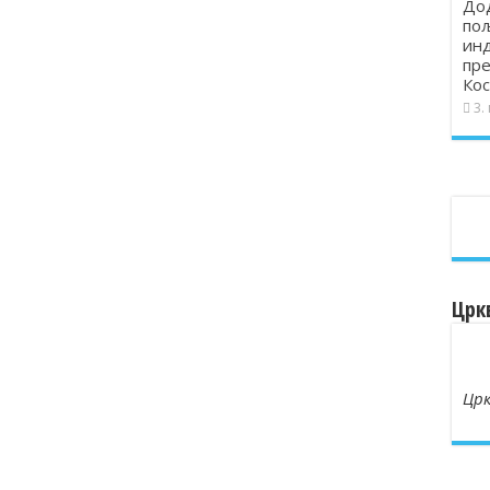
Дод
пољ
инд
пре
Кос
3.
Црк
Црк