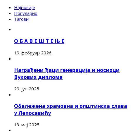
Најновије
Популарно
Тагови
О Б А В Е Ш Т Е Њ Е
19. фебруар 2026.
Награђени ђаци генерација и носиоци
Вукових диплома
29. јун 2025.
Обележена храмовна и општинска слава
у Лепосавићу
13. мај 2025.