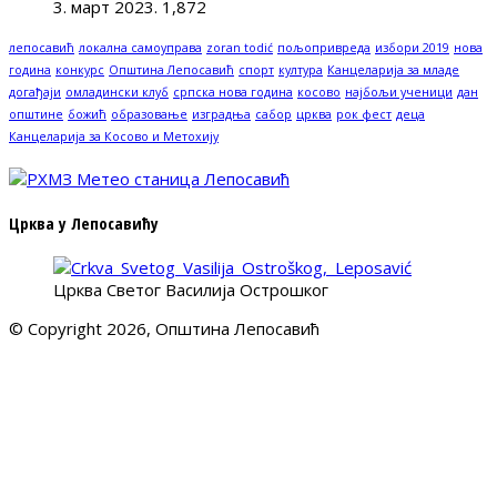
3. март 2023.
1,872
лепосавић
локална самоуправа
zoran todić
пољопривреда
избори 2019
нова
година
конкурс
Општина Лепосавић
спорт
култура
Канцеларија за младе
догађаји
омладински клуб
српска нова година
косово
најбољи ученици
дан
општине
божић
образовање
изградња
сабор
црква
рок фест
деца
Канцеларија за Косово и Метохију
Црква у Лепосавићу
Црква Светог Василија Острошког
© Copyright 2026, Општина Лепосавић