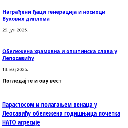
Награђени ђаци генерација и носиоци
Вукових диплома
29. јун 2025.
Обележена храмовна и општинска слава у
Лепосавићу
13. мај 2025.
Погледајте и ову вест
Парастосом и полагањем венаца у
Леосавићу обележена годишњица почетка
НАТО агресије