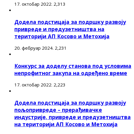
17. октобар 2022.
2,313
Додела подстицаја за подршку развоју
привреде и предузетништва на
територији АП Косово и Метохија
20. фебруар 2024.
2,231
Конкурс за доделу станова под условима
непрофитног закупа на одређено време
17. октобар 2022.
2,223
Додела подстицаја за подршку развоју
пољопривреде – прерађивачке
индустрије, привреде и предузетништва
на територији АП Косово и Метохија