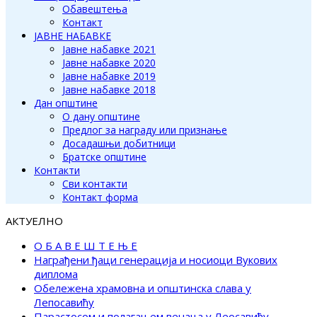
Обавештења
Контакт
ЈАВНЕ НАБАВКЕ
Јавне набавке 2021
Јавне набавке 2020
Јавне набавке 2019
Јавне набавке 2018
Дан општине
О дану општине
Предлог за награду или признање
Досадашњи добитници
Братске општине
Контакти
Сви контакти
Контакт форма
АКТУЕЛНО
О Б А В Е Ш Т Е Њ Е
Награђени ђаци генерација и носиоци Вукових
диплома
Обележена храмовна и општинска слава у
Лепосавићу
Парастосом и полагањем венаца у Леосавићу