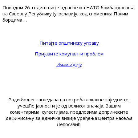
Поводом 26. годишњице од почетка НАТО бомбардовања
на Савезну Републику Југославију, код споменика Палим
борцима …
Питајте општинску управу
Пријавите комунални проблем
Имам идеју
Ради бољег сагледавања потреба локалне заједнице,
учешће јавности је од великог значаја. Вашим
коментарима, сугестијама, предлозима допринесите
дефинисању заједничке визије уређења центра насеља
Лепосавић.