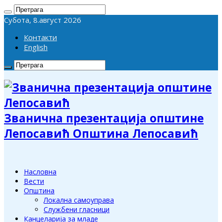
Субота, 8.август 2026
Контакти
English
Званична презентација општине
Лепосавић Општина Лепосавић
Насловна
Вести
Општина
Локална самоуправа
Службени гласници
Канцеларија за младе