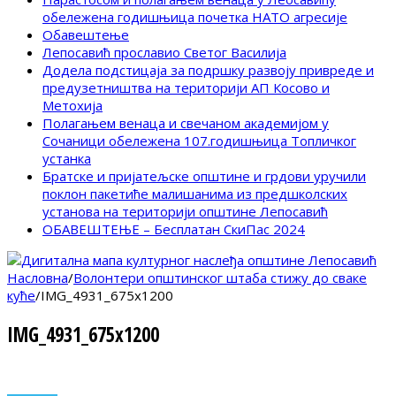
обележена годишњица почетка НАТО агресије
Обавештење
Лепосавић прославио Светог Василија
Додела подстицаја за подршку развоју привреде и
предузетништва на територији АП Косово и
Метохија
Полагањем венаца и свечаном академијом у
Сочаници обележена 107.годишњица Топличког
устанка
Братске и пријатељске општине и грдови уручили
поклон пакетиће малишанима из предшколских
установа на територији општине Лепосавић
ОБАВЕШТЕЊЕ – Бесплатан СкиПас 2024
Насловна
/
Волонтери општинског штаба стижу до сваке
куће
/
IMG_4931_675x1200
IMG_4931_675x1200