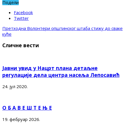
Подели
Facebook
Twitter
Претходна
Волонтери општинског штаба стижу до сваке
куће
Сличне вести
Јавни увид у Нацрт плана детаљне
регулације дела центра насеља Лепосавић
24. јул 2020.
О Б А В Е Ш Т Е Њ Е
19. фебруар 2026.