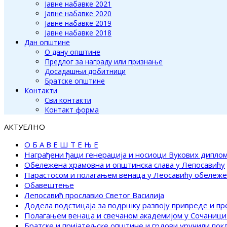
Јавне набавке 2021
Јавне набавке 2020
Јавне набавке 2019
Јавне набавке 2018
Дан општине
О дану општине
Предлог за награду или признање
Досадашњи добитници
Братске општине
Контакти
Сви контакти
Контакт форма
АКТУЕЛНО
О Б А В Е Ш Т Е Њ Е
Награђени ђаци генерација и носиоци Вукових дипло
Обележена храмовна и општинска слава у Лепосавићу
Парастосом и полагањем венаца у Леосавићу обележ
Обавештење
Лепосавић прославио Светог Василија
Додела подстицаја за подршку развоју привреде и п
Полагањем венаца и свечаном академијом у Сочаници
Братске и пријатељске општине и грдови уручили по