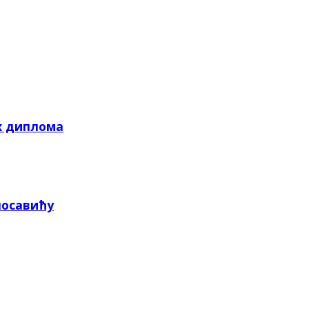
х диплома
посавићу