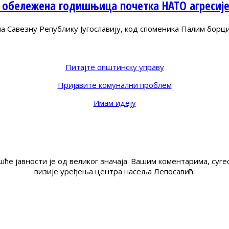
 обележена годишњица почетка НАТО агресиј
Савезну Републику Југославију, код споменика Палим борц
Питајте општинску управу
Пријавите комунални проблем
Имам идеју
ће јавности је од великог значаја. Вашим коментарима, су
визије уређења центра насеља Лепосавић.