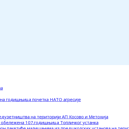
ма
ена годишњица почетка НАТО агресије
редузетништва на територији АП Косово и Метохија
 обележена 107.годишњица Топличког устанка
клон пакетиће малишанима из предшколских установа на тер