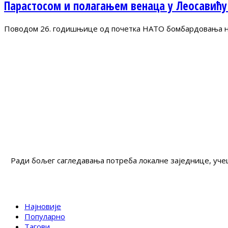
Парастосом и полагањем венаца у Леосавићу
Поводом 26. годишњице од почетка НАТО бомбардовања на 
Ради бољег сагледавања потреба локалне заједнице, учеш
Најновије
Популарно
Тагови