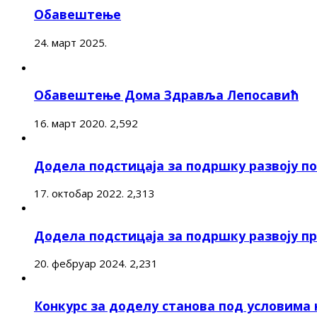
Обавештење
24. март 2025.
Обавештење Дома Здравља Лепосавић
16. март 2020.
2,592
Додела подстицаја за подршку развоју 
17. октобар 2022.
2,313
Додела подстицаја за подршку развоју п
20. фебруар 2024.
2,231
Конкурс за доделу станова под условима