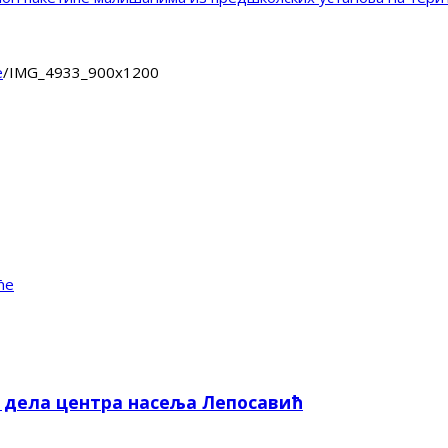
е
/
IMG_4933_900x1200
ће
е дела центра насеља Лепосавић