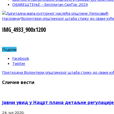
ОБАВЕШТЕЊЕ – Бесплатан СкиПас 2024
Насловна
/
Волонтери општинског штаба стижу до сваке кућ
IMG_4933_900x1200
Подели
Facebook
Twitter
Претходна
Волонтери општинског штаба стижу до сваке ку
Сличне вести
Јавни увид у Нацрт плана детаљне регулациј
24. јул 2020.