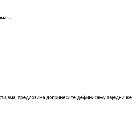
е
има …
гестијама, предлозима допринесите дефинисању заједничке