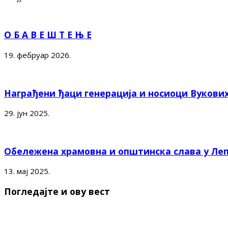
О Б А В Е Ш Т Е Њ Е
19. фебруар 2026.
Награђени ђаци генерација и носиоци Вукови
29. јун 2025.
Обележена храмовна и општинска слава у Ле
13. мај 2025.
Погледајте и ову вест