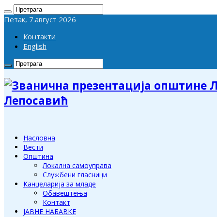
Петак, 7.август 2026
Контакти
English
Лепосавић
Насловна
Вести
Општина
Локална самоуправа
Службени гласници
Канцеларија за младе
Обавештења
Контакт
ЈАВНЕ НАБАВКЕ