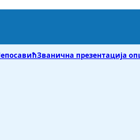
Званична презентација о