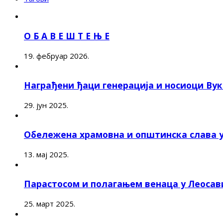
О Б А В Е Ш Т Е Њ Е
19. фебруар 2026.
Награђени ђаци генерација и носиоци Ву
29. јун 2025.
Обележена храмовна и општинска слава 
13. мај 2025.
Парастосом и полагањем венаца у Леоса
25. март 2025.