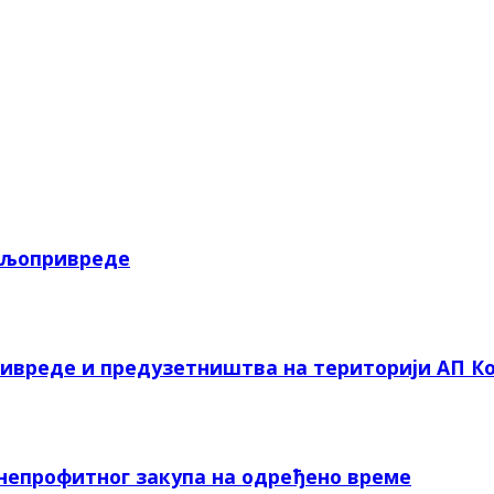
пољопривреде
ривреде и предузетништва на територији АП Ко
 непрофитног закупа на одређено време