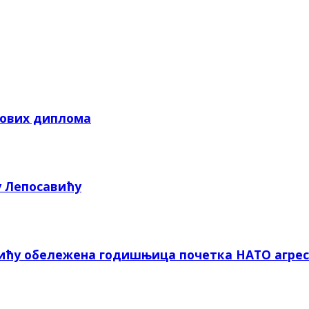
кових диплома
у Лепосавићу
вићу обележена годишњица почетка НАТО агрес