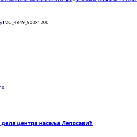
е
/
IMG_4949_900x1200
ће
е дела центра насеља Лепосавић