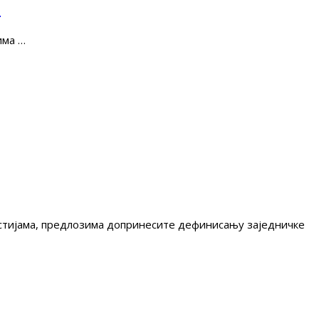
е
има …
гестијама, предлозима допринесите дефинисању заједничке