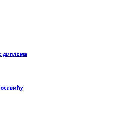
х диплома
посавићу