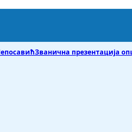
Званична презентација о