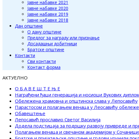
Јавне набавке 2021
Јавне набавке 2020
Јавне набавке 2019
Јавне набавке 2018
Дан општине
О дану општине
Предлог за награду или признање
Досадашњи добитници
Братске општине
Контакти
Сви контакти
Контакт форма
АКТУЕЛНО
О Б А В Е Ш Т Е Њ Е
Награђени ђаци генерација и носиоци Вукових дипло
Обележена храмовна и општинска слава у Лепосавићу
Парастосом и полагањем венаца у Леосавићу обележ
Обавештење
Лепосавић прославио Светог Василија
Додела подстицаја за подршку развоју привреде и п
Полагањем венаца и свечаном академијом у Сочаници
Братске и пријатељске општине и грдови уручили по