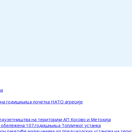
ма
ена годишњица почетка НАТО агресије
редузетништва на територији АП Косово и Метохија
 обележена 107.годишњица Топличког устанка
клон пакетиће малишанима из предшколских установа на тер