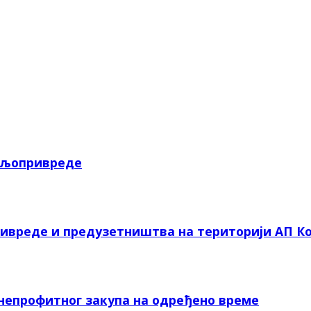
пољопривреде
ривреде и предузетништва на територији АП Ко
 непрофитног закупа на одређено време