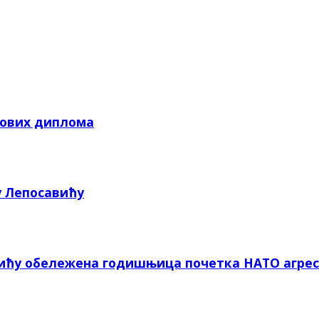
кових диплома
у Лепосавићу
вићу обележена годишњица почетка НАТО агрес