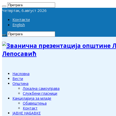
Четвртак, 6.август 2026
Контакти
English
Лепосавић
Насловна
Вести
Општина
Локална самоуправа
Службени гласници
Канцеларија за младе
Обавештења
Контакт
ЈАВНЕ НАБАВКЕ