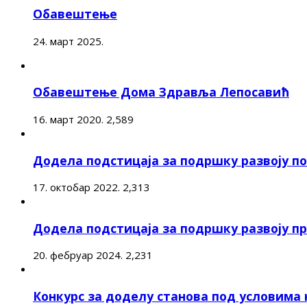
Обавештење
24. март 2025.
Обавештење Дома Здравља Лепосавић
16. март 2020.
2,589
Додела подстицаја за подршку развоју 
17. октобар 2022.
2,313
Додела подстицаја за подршку развоју п
20. фебруар 2024.
2,231
Конкурс за доделу станова под условима