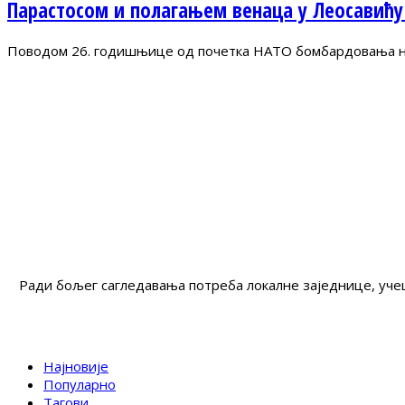
Парастосом и полагањем венаца у Леосавићу
Поводом 26. годишњице од почетка НАТО бомбардовања на 
Ради бољег сагледавања потреба локалне заједнице, учеш
Најновије
Популарно
Тагови