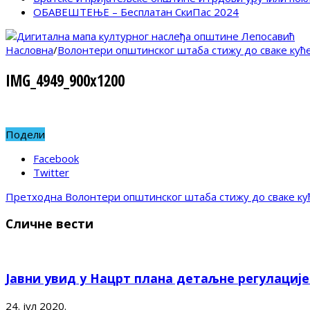
ОБАВЕШТЕЊЕ – Бесплатан СкиПас 2024
Насловна
/
Волонтери општинског штаба стижу до сваке кућ
IMG_4949_900x1200
Подели
Facebook
Twitter
Претходна
Волонтери општинског штаба стижу до сваке ку
Сличне вести
Јавни увид у Нацрт плана детаљне регулациј
24. јул 2020.