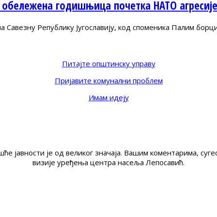
 обележена годишњица почетка НАТО агресиј
Савезну Републику Југославију, код споменика Палим борц
Питајте општинску управу
Пријавите комунални проблем
Имам идеју
ће јавности је од великог значаја. Вашим коментарима, су
визије уређења центра насеља Лепосавић.