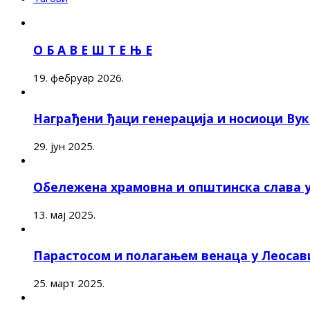
О Б А В Е Ш Т Е Њ Е
19. фебруар 2026.
Награђени ђаци генерација и носиоци Ву
29. јун 2025.
Обележена храмовна и општинска слава 
13. мај 2025.
Парастосом и полагањем венаца у Леоса
25. март 2025.