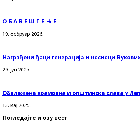
О Б А В Е Ш Т Е Њ Е
19. фебруар 2026.
Награђени ђаци генерација и носиоци Вукови
29. јун 2025.
Обележена храмовна и општинска слава у Ле
13. мај 2025.
Погледајте и ову вест