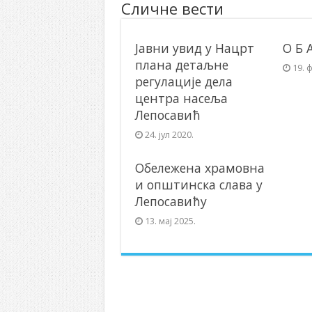
Сличне вести
Јавни увид у Нацрт
О Б 
плана детаљне
19. 
регулације дела
центра насеља
Лепосавић
24. јул 2020.
Обележена храмовна
и општинска слава у
Лепосавићу
13. мај 2025.