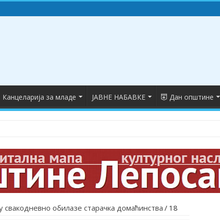
Канцеларија за младе
ЈАВНЕ НАБАВКЕ
Дан општине
у свакодневно обилазе старачка домаћинства
/
18