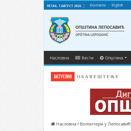
Контакти
English
ПЕТАК, 7.АВГУСТ 2026
Насловна
Вести
Општина
АКТУЕЛНО
О Б А В Е Ш Т Е Њ Е
Насловна
/
Волонтери у Лепосавић