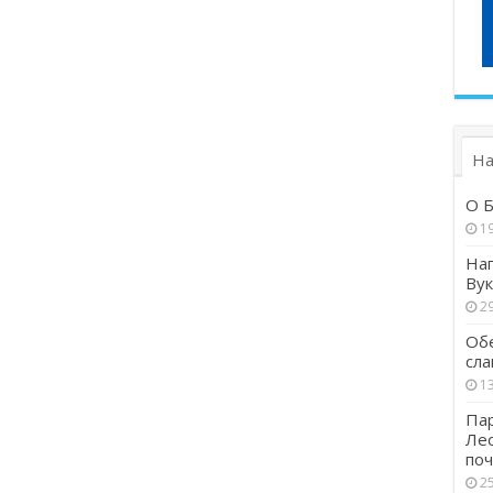
На
О Б
1
Наг
Вук
29
Обе
сла
13
Пар
Ле
поч
25