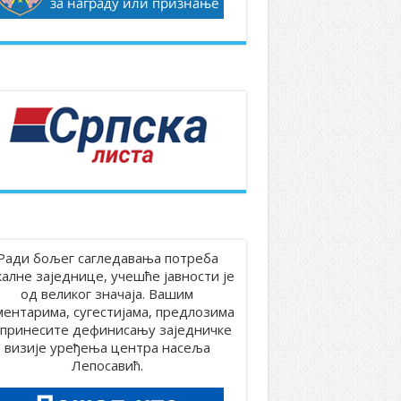
Ради бољег сагледавања потреба
калне заједнице, учешће јавности је
од великог значаја. Вашим
ментарима, сугестијама, предлозима
принесите дефинисању заједничке
визије уређења центра насеља
Лепосавић.