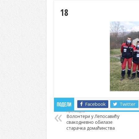
18
Facebook
Twitter
Подели
Претходна
Волонтери у Лепосавићу
свакодневно обилазе
старачка домаћинства