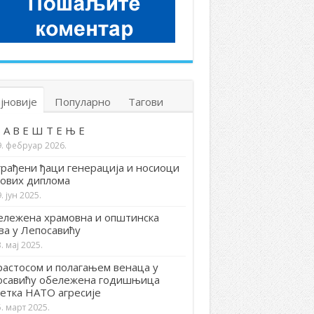
јновије
Популарно
Тагови
 А В Е Ш Т Е Њ Е
9. фебруар 2026.
рађени ђаци генерација и носиоци
ових диплома
. јун 2025.
лежена храмовна и општинска
ва у Лепосавићу
. мај 2025.
астосом и полагањем венаца у
осавићу обележена годишњица
етка НАТО агресије
. март 2025.