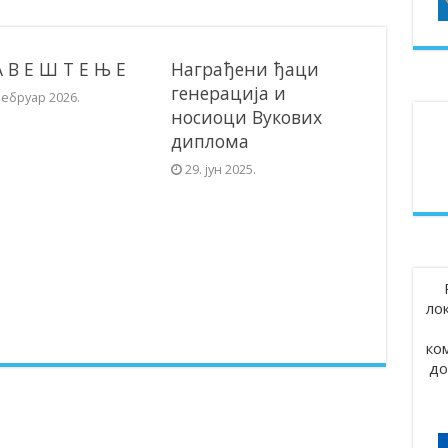
А В Е Ш Т Е Њ Е
Награђени ђаци
генерација и
фебруар 2026.
носиоци Вукових
диплома
29. јун 2025.
ло
ко
до