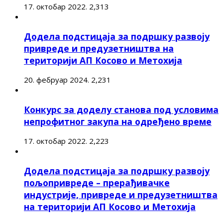
17. октобар 2022.
2,313
Додела подстицаја за подршку развоју
привреде и предузетништва на
територији АП Косово и Метохија
20. фебруар 2024.
2,231
Конкурс за доделу станова под условима
непрофитног закупа на одређено време
17. октобар 2022.
2,223
Додела подстицаја за подршку развоју
пољопривреде – прерађивачке
индустрије, привреде и предузетништва
на територији АП Косово и Метохија