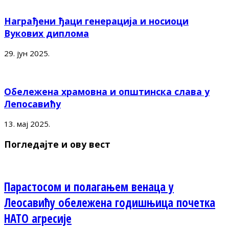
Награђени ђаци генерација и носиоци
Вукових диплома
29. јун 2025.
Обележена храмовна и општинска слава у
Лепосавићу
13. мај 2025.
Погледајте и ову вест
Парастосом и полагањем венаца у
Леосавићу обележена годишњица почетка
НАТО агресије