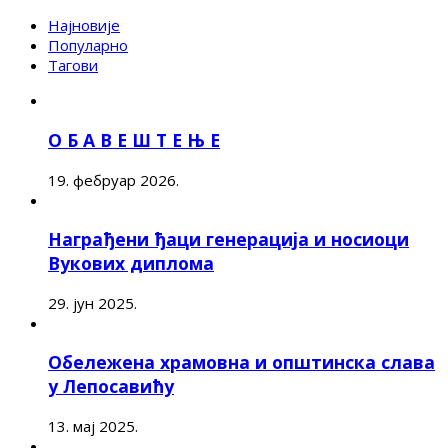
Најновије
Популарно
Тагови
О Б А В Е Ш Т Е Њ Е
19. фебруар 2026.
Награђени ђаци генерација и носиоци
Вукових диплома
29. јун 2025.
Обележена храмовна и општинска слава
у Лепосавићу
13. мај 2025.