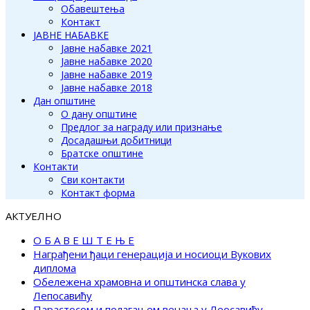
Обавештења
Контакт
ЈАВНЕ НАБАВКЕ
Јавне набавке 2021
Јавне набавке 2020
Јавне набавке 2019
Јавне набавке 2018
Дан општине
О дану општине
Предлог за награду или признање
Досадашњи добитници
Братске општине
Контакти
Сви контакти
Контакт форма
АКТУЕЛНО
О Б А В Е Ш Т Е Њ Е
Награђени ђаци генерација и носиоци Вукових
диплома
Обележена храмовна и општинска слава у
Лепосавићу
Парастосом и полагањем венаца у Леосавићу