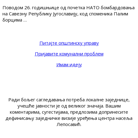
Поводом 26. годишњице од почетка НАТО бомбардовања
на Савезну Републику Југославију, код споменика Палим
борцима …
Питајте општинску управу
Пријавите комунални проблем
Имам идеју
Ради бољег сагледавања потреба локалне заједнице,
учешће јавности је од великог значаја. Вашим
коментарима, сугестијама, предлозима допринесите
дефинисању заједничке визије уређења центра насеља
Лепосавић.