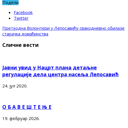
Подели
Facebook
Twitter
Претходна
Волонтери у Лепосавићу свакодневно обилазе
старачка домаћинства
Сличне вести
Јавни увид у Нацрт плана детаљне
регулације дела центра насеља Лепосавић
24. јул 2020.
О Б А В Е Ш Т Е Њ Е
19. фебруар 2026.