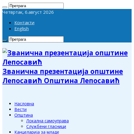
Четвртак, 6.август 2026
Контакти
English
Званична презентација општине
Лепосавић Општина Лепосавић
Насловна
Вести
Општина
Локална самоуправа
Службени гласници
Канцеларија за младе