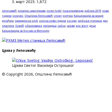
3. март 2023.
1,872
лепосавић
локална самоуправа
zoran todić
пољопривреда
избори 2019
нова
година
конкурс
Општина Лепосавић
спорт
култура
Канцеларија за младе
догађаји
омладински клуб
српска нова година
косово
најбољи ученици
дан
општине
божић
образовање
изградња
сабор
црква
рок фест
деца
Канцеларија за Косово и Метохију
Црква у Лепосавићу
Црква Светог Василија Острошког
© Copyright 2026, Општина Лепосавић