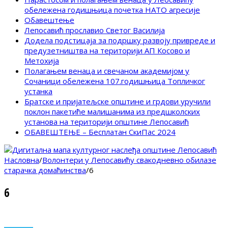
обележена годишњица почетка НАТО агресије
Обавештење
Лепосавић прославио Светог Василија
Додела подстицаја за подршку развоју привреде и
предузетништва на територији АП Косово и
Метохија
Полагањем венаца и свечаном академијом у
Сочаници обележена 107.годишњица Топличког
устанка
Братске и пријатељске општине и грдови уручили
поклон пакетиће малишанима из предшколских
установа на територији општине Лепосавић
ОБАВЕШТЕЊЕ – Бесплатан СкиПас 2024
Насловна
/
Волонтери у Лепосавићу свакодневно обилазе
старачка домаћинства
/
6
6