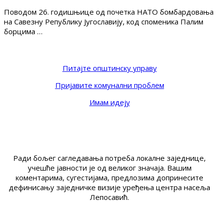
Поводом 26. годишњице од почетка НАТО бомбардовања
на Савезну Републику Југославију, код споменика Палим
борцима …
Питајте општинску управу
Пријавите комунални проблем
Имам идеју
Ради бољег сагледавања потреба локалне заједнице,
учешће јавности је од великог значаја. Вашим
коментарима, сугестијама, предлозима допринесите
дефинисању заједничке визије уређења центра насеља
Лепосавић.