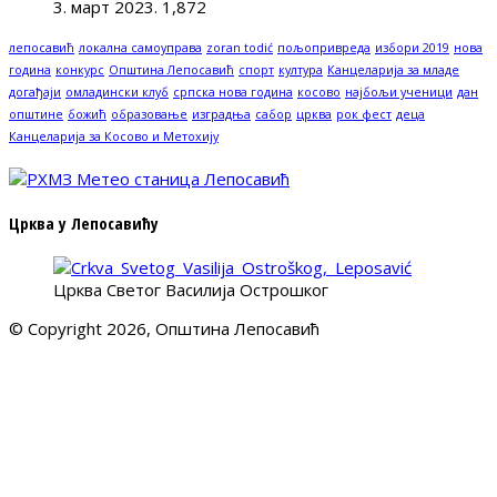
3. март 2023.
1,872
лепосавић
локална самоуправа
zoran todić
пољопривреда
избори 2019
нова
година
конкурс
Општина Лепосавић
спорт
култура
Канцеларија за младе
догађаји
омладински клуб
српска нова година
косово
најбољи ученици
дан
општине
божић
образовање
изградња
сабор
црква
рок фест
деца
Канцеларија за Косово и Метохију
Црква у Лепосавићу
Црква Светог Василија Острошког
© Copyright 2026, Општина Лепосавић