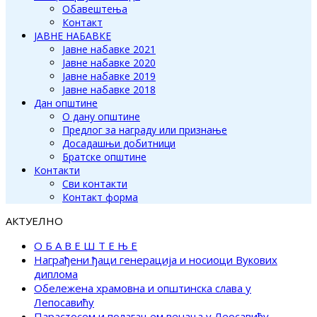
Обавештења
Контакт
ЈАВНЕ НАБАВКЕ
Јавне набавке 2021
Јавне набавке 2020
Јавне набавке 2019
Јавне набавке 2018
Дан општине
О дану општине
Предлог за награду или признање
Досадашњи добитници
Братске општине
Контакти
Сви контакти
Контакт форма
АКТУЕЛНО
О Б А В Е Ш Т Е Њ Е
Награђени ђаци генерација и носиоци Вукових
диплома
Обележена храмовна и општинска слава у
Лепосавићу
Парастосом и полагањем венаца у Леосавићу