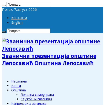
Петак, 7.август 2026
Контакти
English
Званична презентација општине
Лепосавић Општина Лепосавић
Насловна
Вести
Општина
Локална самоуправа
Службени гласници
Канцеларија за младе