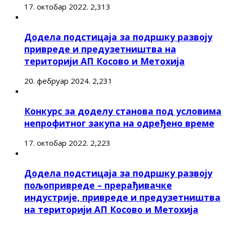
17. октобар 2022.
2,313
Додела подстицаја за подршку развоју
привреде и предузетништва на
територији АП Косово и Метохија
20. фебруар 2024.
2,231
Конкурс за доделу станова под условима
непрофитног закупа на одређено време
17. октобар 2022.
2,223
Додела подстицаја за подршку развоју
пољопривреде – прерађивачке
индустрије, привреде и предузетништва
на територији АП Косово и Метохија