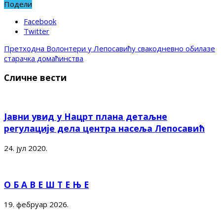
Подели
Facebook
Twitter
Претходна
Волонтери у Лепосавићу свакодневно обилазе
старачка домаћинства
Сличне вести
Јавни увид у Нацрт плана детаљне
регулације дела центра насеља Лепосавић
24. јул 2020.
О Б А В Е Ш Т Е Њ Е
19. фебруар 2026.