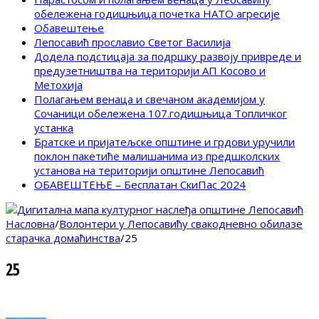
обележена годишњица почетка НАТО агресије
Обавештење
Лепосавић прославио Светог Василија
Додела подстицаја за подршку развоју привреде и
предузетништва на територији АП Косово и
Метохија
Полагањем венаца и свечаном академијом у
Сочаници обележена 107.годишњица Топличког
устанка
Братске и пријатељске општине и грдови уручили
поклон пакетиће малишанима из предшколских
установа на територији општине Лепосавић
ОБАВЕШТЕЊЕ – Бесплатан СкиПас 2024
Насловна
/
Волонтери у Лепосавићу свакодневно обилазе
старачка домаћинства
/
25
25