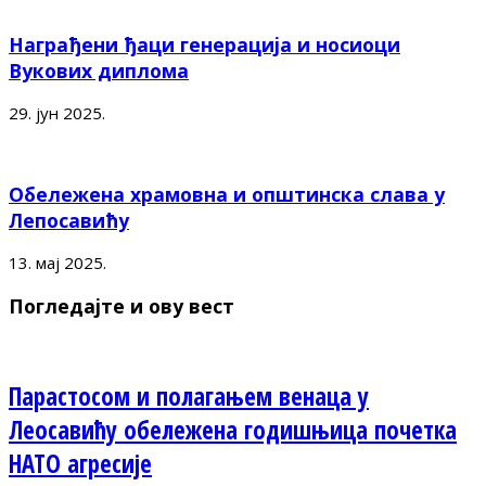
Награђени ђаци генерација и носиоци
Вукових диплома
29. јун 2025.
Обележена храмовна и општинска слава у
Лепосавићу
13. мај 2025.
Погледајте и ову вест
Парастосом и полагањем венаца у
Леосавићу обележена годишњица почетка
НАТО агресије