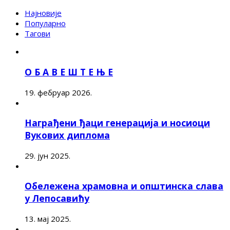
Најновије
Популарно
Тагови
О Б А В Е Ш Т Е Њ Е
19. фебруар 2026.
Награђени ђаци генерација и носиоци
Вукових диплома
29. јун 2025.
Обележена храмовна и општинска слава
у Лепосавићу
13. мај 2025.